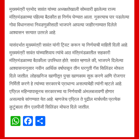
मुख्यमंत्री प्रमोद सावंत यांच्या अध्यक्षतेखाली सोमवारी झालेल्या राज्य
मंत्रिमंडळाच्या पहिल्या बैठकीत हा निर्णय घेण्यात आला. नुकत्याच पार पडलेल्या
गोवा विधानसभा निवडणुकीसाठी भाजपने आपल्या जाहीरनाम्यात दिलेले
आश्वासन सत्यात उतरले आहे.
यासंदर्भात मुख्यमंत्री सावंत यांनी ट्विट करून या निर्णयाची माहिती दिली आहे.
मुख्यमंत्री सावंत यांच्याशिवाय त्यांचे आठ मंत्रिमंडळातील सहकारी
मंत्रिमंडळाच्या बैठकीला उपस्थित होते. सावंत म्हणाले की, भाजपने दिलेल्या
आश्वासनानुसार नवीन आर्थिक वर्षापासून तीन घरगुती गॅस सिलिंडर मोफत
दिले जातील. लोहखनिज खाणीतून पुन्हा खाणकाम सुरू करणे आणि रोजगार
निर्मिती करणे हे त्यांच्या सरकारचे प्राधान्य असल्याचेही त्यांनी म्हटले आहे.
एप्रिल महिन्यापासूनच सरकारच्या या निर्णयाची अंमलबजावणी होणार
असल्याचे सांगण्यात येत आहे. म्हणजेच एप्रिल ते पुढील मार्चपर्यंत प्रत्येक
कुटुंबाला तीन एलपीजी सिलिंडर मोफत दिले जातील.
W
F
S
h
a
h