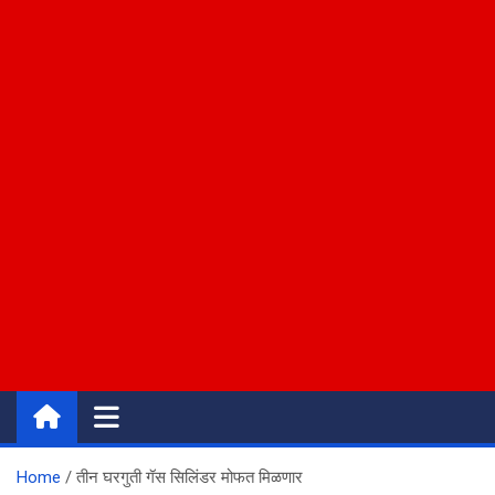
Home
तीन घरगुती गॅस सिलिंडर मोफत मिळणार