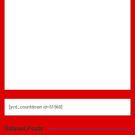
[ycd_countdown id=51560]
Related Posts