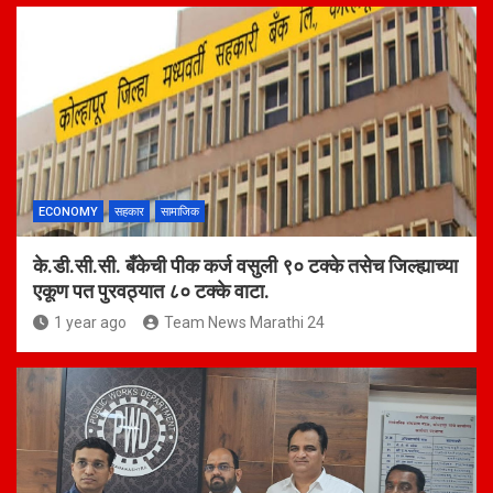
ECONOMY
सहकार
सामाजिक
के.डी.सी.सी. बँकेची पीक कर्ज वसुली ९० टक्के तसेच जिल्ह्याच्या
एकूण पत पुरवठ्यात ८० टक्के वाटा.
1 year ago
Team News Marathi 24