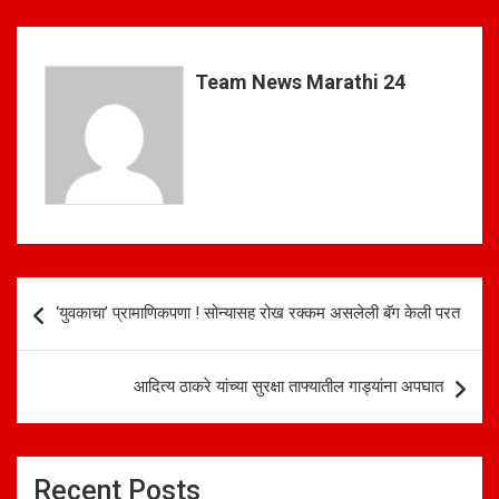
at
ce
ar
s
b
e
A
o
Team News Marathi 24
p
o
p
k
Post
‘युवकाचा’ प्रामाणिकपणा ! सोन्यासह रोख रक्कम असलेली बॅग केली परत
navigation
आदित्य ठाकरे यांच्या सुरक्षा ताफ्यातील गाड्यांना अपघात
Recent Posts