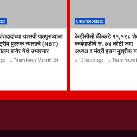
ZED
UNCATEGORIZED
कांतदादांच्या यशस्वी पाठपुराव्याला
केडीसीसी बँकेकडे ११,१९८ शेत
्ट्रीय पुस्तक न्यासाचे (NBT)
कर्जमाफीचे रु. ७४ कोटी जम
र्यालय बाणेर येथे उभारणार
अध्यक्ष व मंत्री हसन मुश्रीफ य
ago
Team News Marathi 24
13 hours ago
Team News M