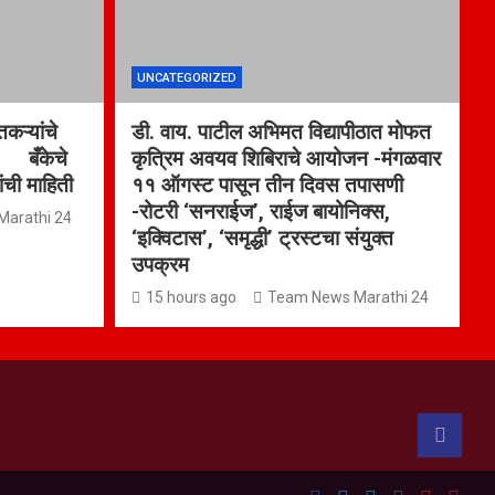
UNCATEGORIZED
कऱ्यांचे
डी. वाय. पाटील अभिमत विद्यापीठात मोफत
ा बँकेचे
कृत्रिम अवयव शिबिराचे आयोजन -मंगळवार
ांची माहिती
११ ऑगस्ट पासून तीन दिवस तपासणी
-रोटरी ‘सनराईज’, राईज बायोनिक्स,
arathi 24
‘इक्विटास’, ‘समृद्धी’ ट्रस्टचा संयुक्त
उपक्रम
15 hours ago
Team News Marathi 24