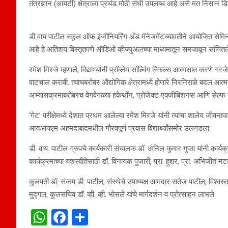
तंत्रज्ञान (आयटी) क्षेत्राला प्रचंड मोठी संधी उपलब्ध आहे असे मत निसान डि
डी वाय पाटील स्कूल ऑफ इंजीनियरिंग अँड मॅनेजमेंटच्यावतीने आयोजित सेमिनारमध
आहे हे अतिशय विस्तृतपणे ऑडिओ व्हीज्युअलच्या माध्यमातून समजावून सांगितल
रमेश मिरजे म्हणाले, विद्यार्थ्यांनी प्रॉब्लेम सॉल्विंग स्किल्स आत्मसात करणे गरजेच
वाटचाल करावी. त्याचबरोबर औद्योगिक क्षेत्रामध्ये होणारे निरनिराळे बदल आत्मसा
अभ्यासक्रमाबरोबरच वेगवेगळ्या हकेथॉन, प्रोजेक्ट एक्जीबिशनस आणि सेल्फ लर
‘गेट’ परीक्षेमध्ये देशात प्रथम आलेल्या रमेश मिरजे यांनी त्यांचा शालेय ज
आयआयएम अहमदाबादमधील गौरवपूर्ण प्रवास विद्यार्थ्यांसमोर उलगडला.
डी. वाय. पाटील ग्रुपचे कार्यकारी संचालक डॉ. अनिल कुमार गुप्ता यांनी कार्यक्र
कार्यक्रमाच्या यशस्वीतेसाठी डॉ. विनायक पुजारी, प्रा. हुद्दार, प्रा. अभिजीत म
कुलपती डॉ. संजय डी. पाटील, संस्थेचे उपाध्यक्ष आमदार सतेज पाटील, विश्वस्
मुद्गल, कुलसचिव डॉ. व्ही. व्ही. भोसले यांचे मार्गदर्शन व प्रोत्साहन लाभले.
W
F
S