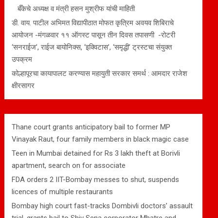
बँकेचे अध्यक्ष व मंत्री हसन मुश्रीफ यांची माहिती
डी. वाय. पाटील अभिमत विद्यापीठात मोफत कृत्रिम अवयव शिबिराचे
आयोजन -मंगळवार ११ ऑगस्ट पासून तीन दिवस तपासणी -रोटरी
‘सनराईज’, राईज बायोनिक्स, ‘इक्विटास’, ‘समृद्धी’ ट्रस्टचा संयुक्त
उपक्रम
कोल्हापूरचा कायापालट करण्यास महायुती सरकार समर्थ : आमदार राजेश
क्षीरसागर
Thane court grants anticipatory bail to former MP
Vinayak Raut, four family members in black magic case
Teen in Mumbai detained for Rs 3 lakh theft at Borivli
apartment, search on for associate
FDA orders 2 IIT-Bombay messes to shut, suspends
licences of multiple restaurants
Bombay high court fast-tracks Dombivli doctors’ assault