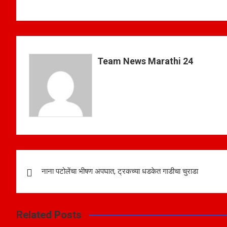
h
a
h
at
ce
ar
s
b
e
A
o
Team News Marathi 24
p
o
p
k
Post
नाना पटोलेंचा भीषण अपघात, ट्रकच्या धडकेत गाडीचा चुराडा
navigation
Related Posts