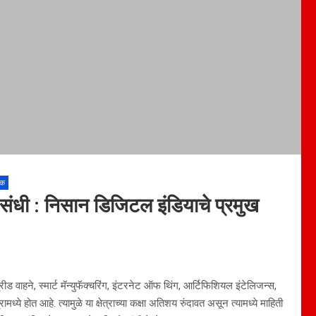
िक
ंड संधी : निसान डिजिटल इंडियाचे प्रमुख
्रीड वाहने, स्मार्ट मॅन्युफॅक्चरिंग, इंटरनेट ऑफ थिंग, आर्टिफिशियल इंटेलिजन्स,
रामध्ये होत आहे. त्यामुळे या क्षेत्राच्या कक्षा अतिशय रुंदावत असून त्यामध्ये माहिती