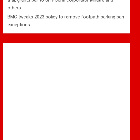
trial, grants bail to Shiv Sena corporator Mhatre and
others
BMC tweaks 2023 policy to remove footpath parking ban
exceptions