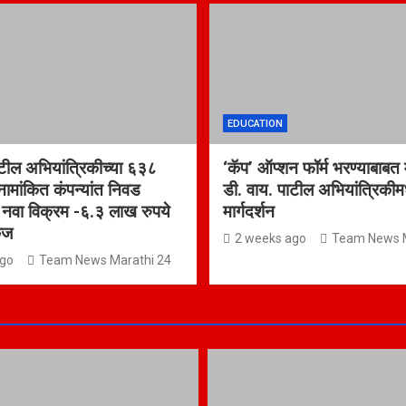
EDUCATION
ाटील अभियांत्रिकीच्या ६३८
‘कॅप’ ऑप्शन फॉर्म भरण्याबाबत
ची नामांकित कंपन्यांत निवड
डी. वाय. पाटील अभियांत्रिकीमध
ा नवा विक्रम -६.३ लाख रुपये
मार्गदर्शन
ेज
2 weeks ago
Team News M
ago
Team News Marathi 24