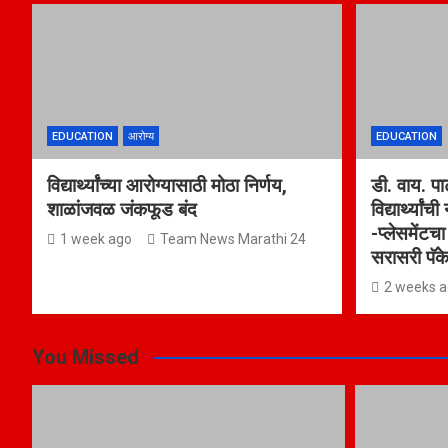
EDUCATION
आरोग्य
EDUCATION
विद्यार्थ्यांच्या आरोग्यासाठी मोठा निर्णय,
डी. वाय. प
शाळांजवळ जंकफूड बंद
विद्यार्थ्यां
-प्लेसमेंटच
1 week ago
Team News Marathi 24
सरासरी पॅक
2 weeks 
You Missed