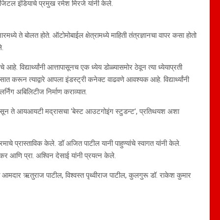
जिटल इंडियाचे प्रमुख रमेश मिरजे यांनी केले.
्ये ते बोलत होते. ऑटोमोबाईल क्षेत्रामध्ये माहिती तंत्रज्ञानचा वापर कसा होतो
े.
े आहे. विद्यार्थ्यांनी आत्तापासूनच एक ध्येय डोळ्यासमोर ठेवून त्या ध्येयाप्रती
त करून त्याद्वारे आपला इंडस्ट्री कनेक्ट वाढवणे आवश्यक आहे. विद्यार्थ्यांनी
्निंग अबिलिटीज निर्माण कराव्यात.
ीवनापासून ते आयआयटी मद्रासचा ‘बेस्ट आउटगोइंग स्टुडन्ट’, प्रतिथयश अशा
माचे प्रास्ताविक केले. डॉ अजित पाटील यानी पाहुण्यांचे स्वागत यांनी केले.
टकर आणि प्रा. अश्विन देसाई यांनी प्रयत्न केले.
त आमदार ऋतुराज पाटील, विश्वस्त पृथ्वीराज पाटील, कुलगुरू डॉ. राकेश कुमार