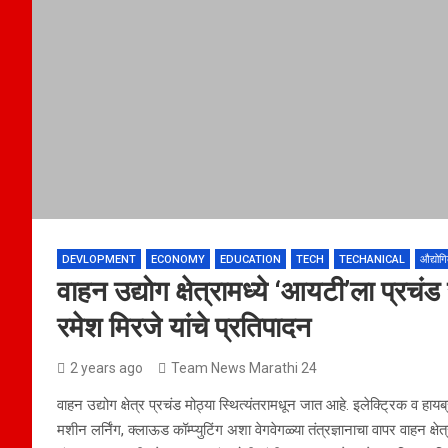
DEVLOPMENT
ECONOMY
EDUCATION
TECH
TECHANICAL
औद्योग
वाहन उद्योग क्षेत्रामध्ये ‘आयटी’ला प्रच
रमेश मिरजे यांचे प्रतिपादन
2 years ago
Team News Marathi 24
वाहन उद्योग क्षेत्र प्रचंड मोठ्या स्थित्यंतरामधून जात आहे. इलेक्ट्रिक व हायब
मशीन लर्निंग, क्लाऊड कॉम्प्युटिंग अशा वेगवेगळ्या तंत्रज्ञानाचा वापर वाहन क्षेत्