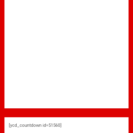
[ycd_countdown id=51560]