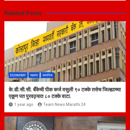
Related Posts
ECONOMY
सहकार
सामाजिक
के.डी.सी.सी. बँकेची पीक कर्ज वसुली ९० टक्के तसेच जिल्ह्याच्या
एकूण पत पुरवठ्यात ८० टक्के वाटा.
1 year ago
Team News Marathi 24