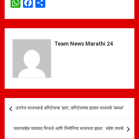
W
F
S
h
a
h
at
ce
ar
s
b
e
A
o
Team News Marathi 24
p
o
p
k
Post
उत्तरेत भाजपकडे काँग्रेसचा ‘हात’, कॉंग्रेसच्या हातात भाजपचे ‘कमळ’
navigation
पवारसाहेब पावसात भिजले आणि निमोनिया भाजपला झाला : महेश तपासे