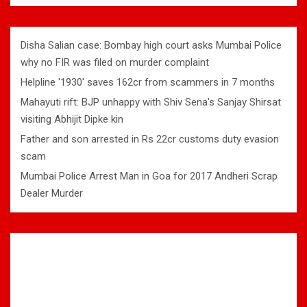
Disha Salian case: Bombay high court asks Mumbai Police
why no FIR was filed on murder complaint
Helpline '1930' saves 162cr from scammers in 7 months
Mahayuti rift: BJP unhappy with Shiv Sena's Sanjay Shirsat
visiting Abhijit Dipke kin
Father and son arrested in Rs 22cr customs duty evasion
scam
Mumbai Police Arrest Man in Goa for 2017 Andheri Scrap
Dealer Murder