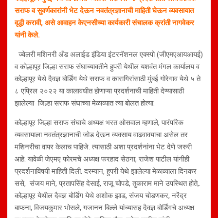
सराफ व सुवर्णकारांनी भेट देऊन नवतंत्रज्ञानाची माहिती घेऊन व्यवसायात
वृद्धी करावी, असे आवाहन केएनसीच्या कार्यकारी संचालक क्रांती नागवेकर
यांनी केले.
ज्वेलरी मशिनरी अँड अलाईड इंडिया इंटरनॅशनल एक्स्पो (जीएमएआयआयई)
व कोल्हापूर जिल्हा सराफ संघाच्यावतीने हुपरी येथील यशवंत मंगल कार्यालय व
कोल्हापूर येथे दैवज्ञ बोर्डिंग येथे सराफ व कारागिरांसाठी मुंबई गोरेगाव येथे ५ ते
८ एप्रिल २०२२ या कालावधीत होणाऱ्या प्रदर्शनाची माहिती देण्यासाठी
झालेल्या जिल्हा सराफ संघाच्या मेळाव्यात त्या बोलत होत्या.
कोल्हापूर जिल्हा सराफ संघाचे अध्यक्ष भरत ओसवाल म्हणाले, पारंपरिक
व्यवसायाला नवतंत्रज्ञानाची जोड देऊन व्यवसाय वाढवावयाचा असेल तर
मशिनरीचा वापर केलाच पाहिजे. त्यासाठी अशा प्रदर्शनांना भेट देणे जरुरी
आहे. यावेळी जेएमए फोरमचे अध्यक्ष फरहाद सेठना, राजेश पाटील यांनीही
प्रदर्शनाविषयी माहिती दिली. दरम्यान, हुपरी येथे झालेल्या मेळाव्याला दिनकर
ससे, संजय माने, प्रतापसिंह देसाई, राजू चोपडे, तुकाराम माने उपस्थित होते,.
कोल्हापूर येथील दैवज्ञ बोर्डिंग येथे अशोक झाड, संजय चोडणकर, नरेंद्र
बाफना, विजयकुमार भोसले, गजानन बिल्ले यांच्यासह दैवज्ञ बोर्डिंगचे अध्यक्ष