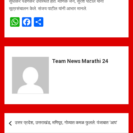
सुधाकर पेडणेकर उपस्थित होते. माणिक जैन, सुरेश पाटील यांनी
सूत्रसंचालन केले. संजय पाटील यांनी आभार मानले.
W
F
S
h
a
h
at
ce
ar
s
b
e
A
o
Team News Marathi 24
p
o
p
k
Post
उत्तर प्रदेश, उत्तराखंड, मणिपूर, गोव्यात कमळ फुलले: पंजाबात ‘आप’
navigation