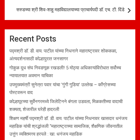
सरुडच्या श्री शिव-शाहू महाविद्यालयाच्या प्राचार्यपदी डॉ. एच. टी. दिंडे
Recent Posts
पद्मश्री डॉ. डी. वाय. पाटील यांच्या निधनाने महाराष्ट्रावर शोककळा,
अंत्यदर्शनासाठी कोल्हापुरात जनसागर
गोकुळ दूध संघ निवडणूक रखडली! 5 मोठ्या अधिकाऱ्यांविरोधात सर्वोच्च
न्यायालयात अवमान याचिका
उपमुख्यमंत्री सुनेत्रा पवार यांचा ‘गुंगी गुडिया’ उल्लेख – काँग्रेसच्या
पोस्टवरून वाद
कोल्हापूरच्या सुर्वेनगरमध्ये जिलेटिनने बंगला उडवला, मिळकतीच्या वादाची
शक्यता, शेजारील घरेही हादरली
शिक्षण महर्षी पद्मश्री डॉ. डी. वाय. पाटील यांच्या निधनावर खासदार धनंजय
महाडिक यांची श्रद्धांजली “महाराष्ट्राच्या सामाजिक, शैक्षणिक जीवनातील
उत्तुंग व्यक्तिमत्त्व हरपले : खा. धनंजय महाडिक