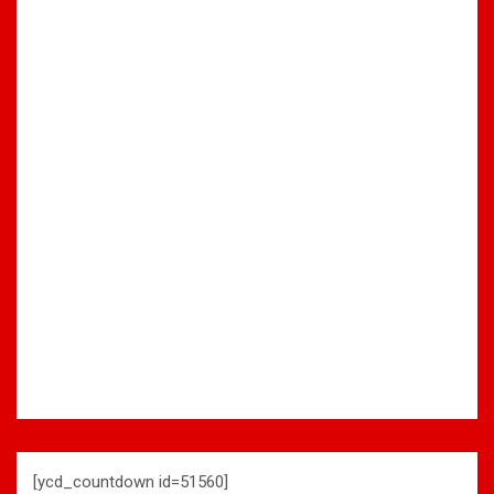
[ycd_countdown id=51560]