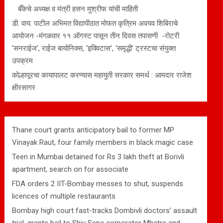
बँकेचे अध्यक्ष व मंत्री हसन मुश्रीफ यांची माहिती
डी. वाय. पाटील अभिमत विद्यापीठात मोफत कृत्रिम अवयव शिबिराचे
आयोजन -मंगळवार ११ ऑगस्ट पासून तीन दिवस तपासणी -रोटरी
‘सनराईज’, राईज बायोनिक्स, ‘इक्विटास’, ‘समृद्धी’ ट्रस्टचा संयुक्त
उपक्रम
कोल्हापूरचा कायापालट करण्यास महायुती सरकार समर्थ : आमदार राजेश
क्षीरसागर
Thane court grants anticipatory bail to former MP
Vinayak Raut, four family members in black magic case
Teen in Mumbai detained for Rs 3 lakh theft at Borivli
apartment, search on for associate
FDA orders 2 IIT-Bombay messes to shut, suspends
licences of multiple restaurants
Bombay high court fast-tracks Dombivli doctors’ assault