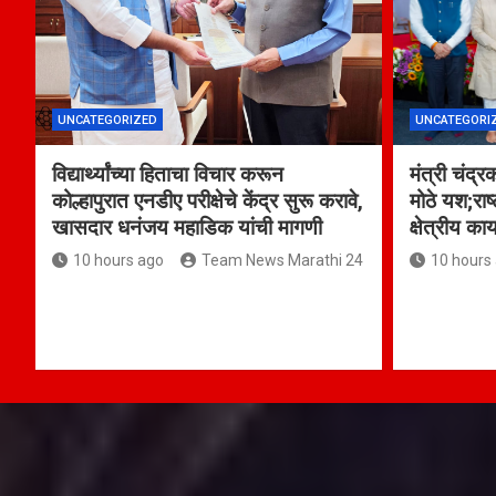
UNCATEGORIZED
UNCATEGORI
विद्यार्थ्यांच्या हिताचा विचार करून
मंत्री चंद्र
कोल्हापुरात एनडीए परीक्षेचे केंद्र सुरू करावे,
मोठे यश;राष
खासदार धनंजय महाडिक यांची मागणी
क्षेत्रीय का
10 hours ago
Team News Marathi 24
10 hours