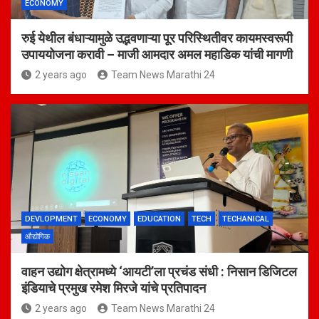
ECONOMY
रुई येथील बंधाऱ्यामुळे उद्भवणाऱ्या पूर परिस्थितीवर कायमस्वरूपी
उपाययोजना करावी – माजी आमदार अमल महाडिक यांची मागणी
2 years ago
Team News Marathi 24
DEVLOPMENT
ECONOMY
EDUCATION
TECH
TECHANICAL
औद्योगिक
वाहन उद्योग क्षेत्रामध्ये ‘आयटी’ला प्रचंड संधी : निसान डिजिटल
इंडियाचे प्रमुख रमेश मिरजे यांचे प्रतिपादन
2 years ago
Team News Marathi 24