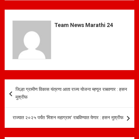
at
ce
ar
s
b
e
A
o
Team News Marathi 24
p
o
p
k
Post
जिल्हा ग्रामीण विकास यंत्रणा आता राज्य योजना म्हणून राबवणार : हसन
navigation
मुश्रीफ
राज्यात २०२५ पर्यंत ‘मिशन महाग्राम’ राबविण्यात येणार : हसन मुश्रीफ