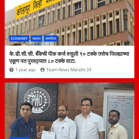
ECONOMY
सहकार
सामाजिक
के.डी.सी.सी. बँकेची पीक कर्ज वसुली ९० टक्के तसेच जिल्ह्याच्या
एकूण पत पुरवठ्यात ८० टक्के वाटा.
1 year ago
Team News Marathi 24