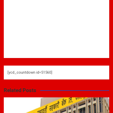
[ycd_countdown id=51560]
Related Posts