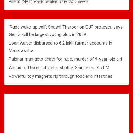
न्यासाचे (NBT) क्षेत्रीय कार्यालय बाणेर येथे उभारणार
‘Rude wake-up call’: Shashi Tharoor on CJP protests, says
Gen Z will be largest voting bloc in 2029
Loan waiver disbursed to 6.2 lakh farmer accounts in
Maharashtra
Palghar man gets death for rape, murder of 9-year-old girl
Ahead of Union cabinet reshuffle, Shinde meets PM
Powerful toy magnets rip through toddler’s intestines