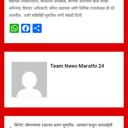
सहायक लेखाधिकारी, कार्यालय अधिक्षक, कनिष्ठ अभियंता किंवा शाखा
अभियंता, विस्तार अधिकारी, वरिष्ठ सहायक आणि लिपिक टंकलेखक ही पदे
असतील, अशी माहितीही मुश्रीफ यांनी यावेळी दिली.
W
F
S
h
a
h
at
ce
ar
s
b
e
A
o
Team News Marathi 24
p
o
p
k
Post
किरीट सोमय्यांच्या रडारवर हसन मुश्रीफ; ‘आयकर’कडून कारवाईची