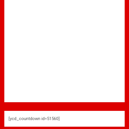
[ycd_countdown id=51560]