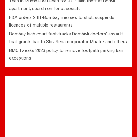
Teen in Mumbai detained for Rs 3 lakh theft at Borivli
apartment, search on for associate
FDA orders 2 IIT-Bombay messes to shut, suspends
licences of multiple restaurants
Bombay high court fast-tracks Dombivli doctors’ assault
trial, grants bail to Shiv Sena corporator Mhatre and others
BMC tweaks 2023 policy to remove footpath parking ban
exceptions