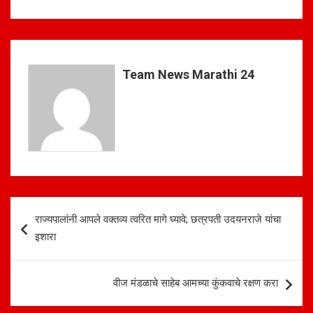
h
a
h
at
ce
ar
s
b
e
A
o
Team News Marathi 24
p
o
p
k
Post
राज्यपालांनी आपले वक्तव्य त्वरित मागे घ्यावे; छत्रपती उदयनराजे यांचा
navigation
इशारा
वीज मंडळाचे साहेब आमच्या कुंकवाचे रक्षण करा