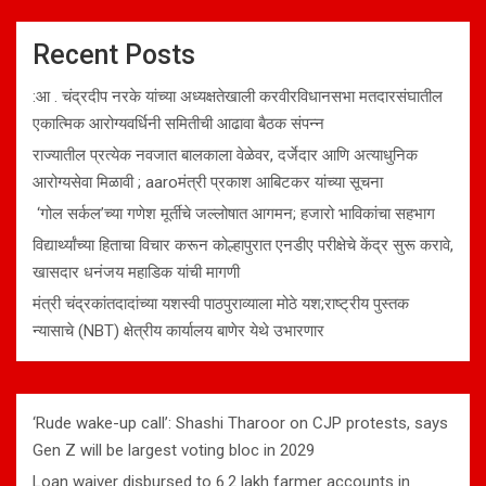
Recent Posts
:आ . चंद्रदीप नरके यांच्या अध्यक्षतेखाली करवीरविधानसभा मतदारसंघातील
एकात्मिक आरोग्यवर्धिनी समितीची आढावा बैठक संपन्न
राज्यातील प्रत्येक नवजात बालकाला वेळेवर, दर्जेदार आणि अत्याधुनिक
आरोग्यसेवा मिळावी ; aaroमंत्री प्रकाश आबिटकर यांच्या सूचना
‘गोल सर्कल’च्या गणेश मूर्तीचे जल्लोषात आगमन; हजारो भाविकांचा सहभाग
विद्यार्थ्यांच्या हिताचा विचार करून कोल्हापुरात एनडीए परीक्षेचे केंद्र सुरू करावे,
खासदार धनंजय महाडिक यांची मागणी
मंत्री चंद्रकांतदादांच्या यशस्वी पाठपुराव्याला मोठे यश;राष्ट्रीय पुस्तक
न्यासाचे (NBT) क्षेत्रीय कार्यालय बाणेर येथे उभारणार
‘Rude wake-up call’: Shashi Tharoor on CJP protests, says
Gen Z will be largest voting bloc in 2029
Loan waiver disbursed to 6.2 lakh farmer accounts in