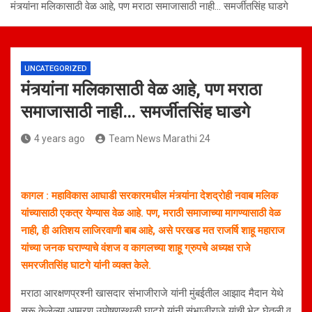
मंत्र्यांना मलिकासाठी वेळ आहे, पण मराठा समाजासाठी नाही… समर्जीतसिंह घाडगे
UNCATEGORIZED
मंत्र्यांना मलिकासाठी वेळ आहे, पण मराठा
समाजासाठी नाही… समर्जीतसिंह घाडगे
4 years ago
Team News Marathi 24
कागल : महाविकास आघाडी सरकारमधील मंत्र्यांना देशद्रोही नवाब मलिक
यांच्यासाठी एकत्र येण्यास वेळ आहे. पण, मराठी समाजाच्या मागण्यासाठी वेळ
नाही, ही अतिशय लाजिरवाणी बाब आहे, असे परखड मत राजर्षि शाहू महाराज
यांच्या जनक घराण्याचे वंशज व कागलच्या शाहू ग्रुपचे अध्यक्ष राजे
समरजीतसिंह घाटगे यांनी व्यक्त केले.
मराठा आरक्षणप्रश्नी खासदार संभाजीराजे यांनी मुंबईतील आझाद मैदान येथे
सुरू केलेल्या आमरण उपोषणस्थळी घाटगे यांनी संभाजीराजे यांची भेट घेतली व