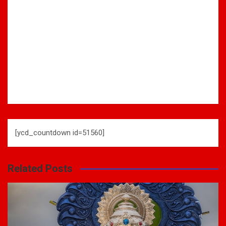
[ycd_countdown id=51560]
Related Posts