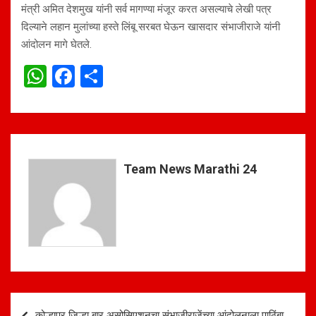
मंत्री अमित देशमुख यांनी सर्व मागण्या मंजूर करत असल्याचे लेखी पत्र
दिल्याने लहान मुलांच्या हस्ते लिंबू सरबत घेऊन खासदार संभाजीराजे यांनी
आंदोलन मागे घेतले.
W
F
S
h
a
h
at
ce
ar
s
b
e
A
o
Team News Marathi 24
p
o
p
k
Post
कोल्हापूर जिल्हा बार असोसिएशनचा संभाजीराजेंच्या आंदोलनाला पाठिंबा