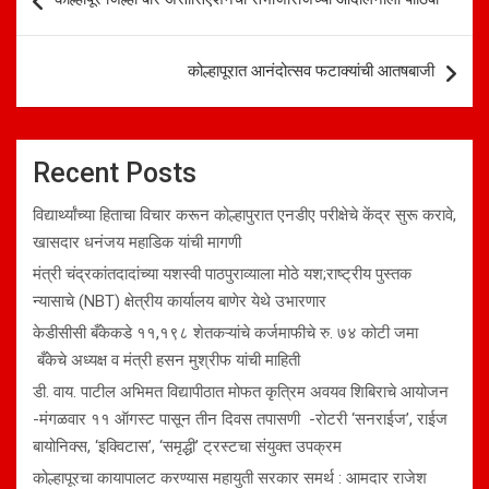
navigation
कोल्हापूरात आनंदोत्सव फटाक्यांची आतषबाजी
Recent Posts
विद्यार्थ्यांच्या हिताचा विचार करून कोल्हापुरात एनडीए परीक्षेचे केंद्र सुरू करावे,
खासदार धनंजय महाडिक यांची मागणी
मंत्री चंद्रकांतदादांच्या यशस्वी पाठपुराव्याला मोठे यश;राष्ट्रीय पुस्तक
न्यासाचे (NBT) क्षेत्रीय कार्यालय बाणेर येथे उभारणार
केडीसीसी बँकेकडे ११,१९८ शेतकऱ्यांचे कर्जमाफीचे रु. ७४ कोटी जमा
बँकेचे अध्यक्ष व मंत्री हसन मुश्रीफ यांची माहिती
डी. वाय. पाटील अभिमत विद्यापीठात मोफत कृत्रिम अवयव शिबिराचे आयोजन
-मंगळवार ११ ऑगस्ट पासून तीन दिवस तपासणी -रोटरी ‘सनराईज’, राईज
बायोनिक्स, ‘इक्विटास’, ‘समृद्धी’ ट्रस्टचा संयुक्त उपक्रम
कोल्हापूरचा कायापालट करण्यास महायुती सरकार समर्थ : आमदार राजेश