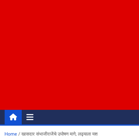
Home
खासदार संभाजीराजेंचे उपोषण मागे; लढ्याला यश