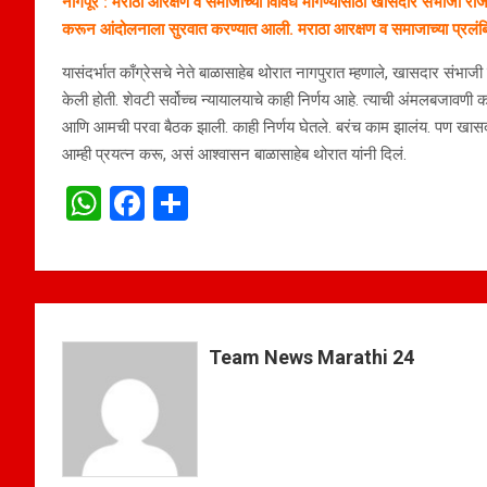
नागपूर : मराठा आरक्षण व समाजाच्या विविध मागण्यांसाठी खासदार संभाजी राजे
करून आंदोलनाला सुरवात करण्यात आली. मराठा आरक्षण व समाजाच्या प्रलंबित मा
यासंदर्भात काँग्रेसचे नेते बाळासाहेब थोरात नागपुरात म्हणाले, खासदार संभ
केली होती. शेवटी सर्वोच्च न्यायालयाचे काही निर्णय आहे. त्याची अंमलबजावणी क
आणि आमची परवा बैठक झाली. काही निर्णय घेतले. बरंच काम झालंय. पण खासदार
आम्ही प्रयत्न करू, असं आश्वासन बाळासाहेब थोरात यांनी दिलं.
W
F
S
h
a
h
at
ce
ar
s
b
e
A
o
Team News Marathi 24
p
o
p
k