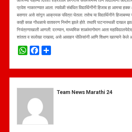
आजच्या पहिल्या दिवशी शहरातील लिंगराज कॉलेजमध्ये तीन विद्यार्थिनी आदेशाच
प्रवेश नाकारण्यात आला. त्यावेळी संबंधित विद्यार्थिनींनी हिजाब हा आमचा हक्
बसणार असे सांगून आक्रमक पवित्रा घेतला. तसेच या विद्यार्थिनीने हिजाबच्य
काही काळ गोंधळाचे वातावरण निर्माण झाले होते. तथापि घटनास्थळी दाखल झालेल
नियंत्रणाखाली आणली. दरम्यान, माध्यमिक शाळांमागोमाग आता महाविद्यालयेदेखील स
शांतता व सलोखा राखावा, असे आवाहन पोलिसांनी आणि शिक्षण खात्याने केले आ
W
F
S
h
a
h
at
ce
ar
s
b
e
A
o
Team News Marathi 24
p
o
p
k