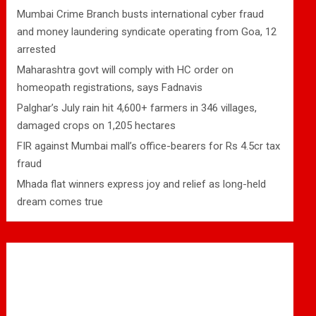
Mumbai Crime Branch busts international cyber fraud
and money laundering syndicate operating from Goa, 12
arrested
Maharashtra govt will comply with HC order on
homeopath registrations, says Fadnavis
Palghar’s July rain hit 4,600+ farmers in 346 villages,
damaged crops on 1,205 hectares
FIR against Mumbai mall’s office-bearers for Rs 4.5cr tax
fraud
Mhada flat winners express joy and relief as long-held
dream comes true