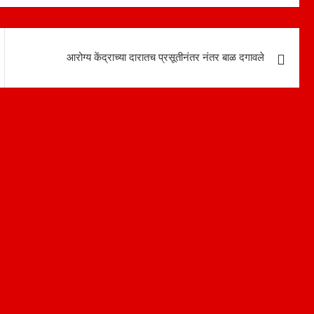
आरोग्य केंद्राच्या दारातच प्रसूतीनंतर नंतर बाळ दगावले