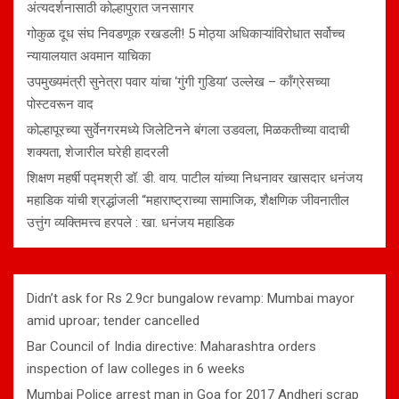
अंत्यदर्शनासाठी कोल्हापुरात जनसागर
गोकुळ दूध संघ निवडणूक रखडली! 5 मोठ्या अधिकाऱ्यांविरोधात सर्वोच्च
न्यायालयात अवमान याचिका
उपमुख्यमंत्री सुनेत्रा पवार यांचा ‘गुंगी गुडिया’ उल्लेख – काँग्रेसच्या
पोस्टवरून वाद
कोल्हापूरच्या सुर्वेनगरमध्ये जिलेटिनने बंगला उडवला, मिळकतीच्या वादाची
शक्यता, शेजारील घरेही हादरली
शिक्षण महर्षी पद्मश्री डॉ. डी. वाय. पाटील यांच्या निधनावर खासदार धनंजय
महाडिक यांची श्रद्धांजली “महाराष्ट्राच्या सामाजिक, शैक्षणिक जीवनातील
उत्तुंग व्यक्तिमत्त्व हरपले : खा. धनंजय महाडिक
Didn’t ask for Rs 2.9cr bungalow revamp: Mumbai mayor
amid uproar; tender cancelled
Bar Council of India directive: Maharashtra orders
inspection of law colleges in 6 weeks
Mumbai Police arrest man in Goa for 2017 Andheri scrap