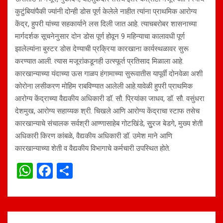
कुटुंबियांपैकी ज्यांनी दोन्ही डोस पूर्ण केलेले नाहीत त्यांना प्राथमिक आरोग्य
केंद्र, हुपरी यांच्या सहकार्याने लस दिली जात आहे. त्याचबरोबर शासनाच्या
मार्गदर्शक सूचनेनुसार दोन डोस पूर्ण होवून 9 महिन्याचा कालावधी पूर्ण
झालेल्यांना बुस्टर डोस देण्याची प्रक्रिया कारखाना कार्यस्थळावर सुरू
करण्यात आली. त्यास मजूरांकडूनही उत्स्फूर्त प्रतिसाद मिळाला आहे.
कारखान्याच्या यंदाच्या ऊस गाळप हंगामाच्या सुरूवातीस यापूर्वी दोनवेळा अशी
कोरोना लसीकरण मोहिम राबविण्यात आलेली आहे.यावेळी हुपरी प्राथमिक
आरोग्य केंद्राच्या वैद्यकीय अधिकारी डॉ. सौ. प्रियांका जाधव, डॉ. सौ. वसुंधरा
देशमुख, आरोग्य सहाय्यक श्री. चिखले आणि आरोग्य केंद्राचा स्टाफ तसेच
कारखान्याचे संचालक सर्वश्री आण्णासाहेब गोटखिंडे, सुुरज बेडगे, मुख्य शेती
अधिकारी किरण कांबळे, वैद्यकीय अधिकारी डॉ. उमेश माने आणि
कारखान्याच्या शेती व वैद्यकीय विभागाचे कर्मचारी उपस्थित होते.
W
F
S
h
a
h
at
ce
ar
s
b
e