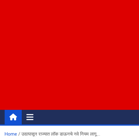
Home
उद्यापासून राज्यात लॉक डाऊनचे नवे नियम लागू….