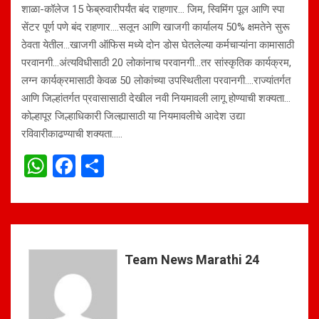
शाळा-कॉलेज 15 फेब्रुवारीपर्यंत बंद राहणार… जिम, स्विमिंग पूल आणि स्पा
सेंटर पूर्ण पणे बंद राहणार….सलून आणि खाजगी कार्यालय 50% क्षमतेने सुरू
ठेवता येतील…खाजगी ऑफिस मध्ये दोन डोस घेतलेल्या कर्मचाऱ्यांना कामासाठी
परवानगी…अंत्यविधीसाठी 20 लोकांनाच परवानगी…तर सांस्कृतिक कार्यक्रम,
लग्न कार्यक्रमासाठी केवळ 50 लोकांच्या उपस्थितीला परवानगी….राज्यांतर्गत
आणि जिल्हांतर्गत प्रवासासाठी देखील नवी नियमावली लागू होण्याची शक्यता…
कोल्हापूर जिल्हाधिकारी जिल्ह्यासाठी या नियमावलीचे आदेश उद्या
रविवारीकाढण्याची शक्यता…..
W
F
S
h
a
h
at
ce
ar
s
b
e
A
o
Team News Marathi 24
p
o
p
k