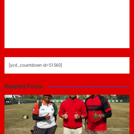
[ycd_countdown id=51560]
Related Posts