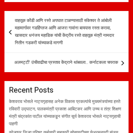
Post
वाहतूक कोंडी आणि रस्ते अपघात टाळण्यासाठी संकेश्‍वर ते आंबोली
navigation
महामार्गावर गडहिंग्लज आणि आजरा गावांना बायपास रस्ता करावा,
खासदार धनंजय महाडिक यांची केंद्रीय रस्ते वाहतूक मंत्री नामदार
नितीन गडकरी यांच्याकडे मागणी
अलमट्टी’ उंचीवाढीचा प्रस्ताव केंद्राने थांबवला… कर्नाटकला चपराक
Recent Posts
केशवराव भोसले नाट्यगृहासह अनेक विकास प्रकल्पांचे मुख्यमंत्र्यांच्या हस्ते
रविवारी उद्घाटन; पालकमंत्री प्रकाश आबिटकर आणि उच्च व तंत्र शिक्षण
मंत्री चंद्रकांत पाटील यांच्याकडून संगीत सूर्य केशवराव भोसले नाट्यगृहाची
पाहणी
कोल्हापूर जिल्हा परिषद कर्मचारी सहकारी सोसायटीच्या चेअरमनपदी संजय