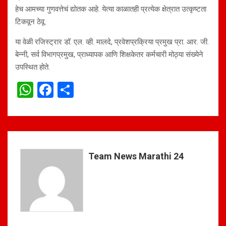
हेच आमच्या गुणवत्तेचं द्योतक आहे. येत्या काळातही प्रत्येक क्षेत्रात उत्कृष्टता
टिकवून ठेवू.
या वेळी रजिस्ट्रार डॉ. एल. व्ही. मालदे, प्रवेशप्रक्रिया प्रमुख प्रा. आर. जी.
बेन्नी, सर्व विभागप्रमुख, प्राध्यापक आणि शिक्षकेतर कर्मचारी मोठ्या संख्येने
उपस्थित होते.
W
F
S
h
a
h
at
ce
ar
s
b
e
A
o
Team News Marathi 24
p
o
p
k