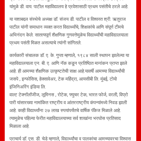
यांमुळे डी. वाय. पाटील महाविद्यालय हे प्रवेशासाठी प्रथम पसंतीचे ठरले आहे.
या यशाबद्दल संस्थेचे अध्यक्ष डॉ. संजय डी. पाटील व विश्वस्त श्री. ऋतुराज
पाटील यांनी समाधान व्यक्त करत विद्यार्थ्यांचे, शिक्षकांचे आणि संपूर्ण टीमचे
अभिनंदन केले. सातत्यपूर्ण शैक्षणिक गुणवत्तेमुळेच विद्यार्थ्यांची महाविद्यालयाला
प्रथम पसंती मिळत असल्याचे त्यांनी सांगितले.
कार्यकारी संचालक डॉ. ए. के. गुप्ता म्हणाले, १९८४ साली स्थापन झालेल्या या
महाविद्यालयाला एन. बी. ए. आणि नॅक कडून प्रतिष्ठित मानांकन प्राप्त झाले
आहे. ही आमच्या शैक्षणिक उत्कृष्टतेची साक्ष आहे.यावर्षी आमच्या विद्यार्थ्यांची
जसपे , इन्फोसिस, हेक्सावेअर, टेक महिंद्रा, आयसीबी लि. मुंबई, टोयो
इंजिनिअरिंग इंडिया लि.
वाल्ट टेक्नॉलॉजीज, लूमिनस , रोटेक, फ्युचर टेक, भारत फोर्ज, वरली, विप्रो
पारी यांसारख्या नामांकित राष्ट्रीय व आंतरराष्ट्रीय कंपन्यांमध्ये निवड झाली
आहे. काही विद्यार्थ्यांना २७ लाख रुपयांपर्यंतचे वार्षिक पॅकेज मिळाले आहे.
त्यामुळेच पहिल्या फेरीत महाविद्यालयाच्या सर्व शाखांना भरघोस प्रतिसाद
मिळाला आहे.
प्राचार्य डॉ. एस. डी. चेडे म्हणाले, विद्यार्थ्यांचा व पालकांचा आमच्यावरचा विश्वास