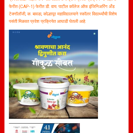
फेरीत (CAP-1) फेरीत डी. वाय. पाटील कॉलेज ऑफ इंजिनिअरिंग अँड
टेक्नॉलॉजी, क. बावडा, कोल्हापूर महाविद्यालयाने स्कॉलर विद्यार्थ्यांची विशेष
पसंती मिळवत प्रवेश प्रक्रियेत आघाडी घेतली आहे.