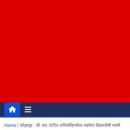
Home
कोल्हापूर :-डी. वाय. पाटील अभियांत्रिकीला स्कॉलर विद्यार्थ्यांची पसंती