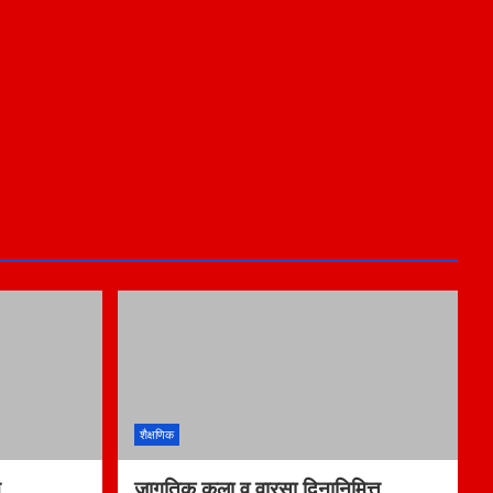
शैक्षणिक
न
जागतिक कला व वारसा दिनानिमित्त