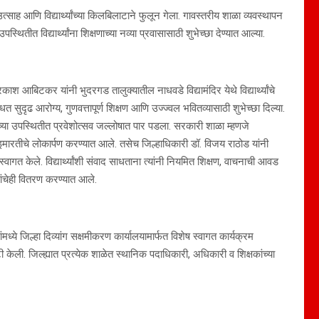
ाह आणि विद्यार्थ्यांच्या किलबिलाटाने फुलून गेला. गावस्तरीय शाळा व्यवस्थापन
थितीत विद्यार्थ्यांना शिक्षणाच्या नव्या प्रवासासाठी शुभेच्छा देण्यात आल्या.
रकाश आबिटकर यांनी भुदरगड तालुक्यातील नाधवडे विद्यामंदिर येथे विद्यार्थ्यांचे
ाधत सुदृढ आरोग्य, गुणवत्तापूर्ण शिक्षण आणि उज्ज्वल भवितव्यासाठी शुभेच्छा दिल्या.
ांच्या उपस्थितीत प्रवेशोत्सव जल्लोषात पार पडला. सरकारी शाळा म्हणजे
तन इमारतीचे लोकार्पण करण्यात आले. तसेच जिल्हाधिकारी डॉ. विजय राठोड यांनी
्वागत केले. विद्यार्थ्यांशी संवाद साधताना त्यांनी नियमित शिक्षण, वाचनाची आवड
्तकांचेही वितरण करण्यात आले.
ांमध्ये जिल्हा दिव्यांग सक्षमीकरण कार्यालयामार्फत विशेष स्वागत कार्यक्रम
ष्टी केली. जिल्ह्यात प्रत्येक शाळेत स्थानिक पदाधिकारी, अधिकारी व शिक्षकांच्या