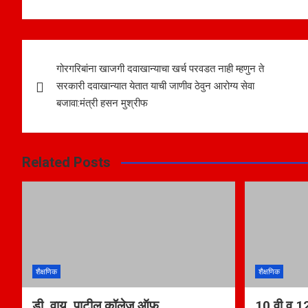
Post
गोरगरिबांना खाजगी दवाखान्याचा खर्च परवडत नाही म्हणुन ते
navigation
सरकारी दवाखान्यात येतात याची जाणीव ठेवुन आरोग्य सेवा
बजावा:मंत्री हसन मुश्रीफ
Related Posts
शैक्षणिक
शैक्षणिक
डी. वाय. पाटील कॉलेज ऑफ
10 वी व 12 व