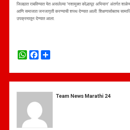
जिल्ह्यात राबविण्यात येत असलेल्या ‘नशामुक्त कोल्हापूर अभियान’ अंतर्गत शाळेच्य
आणि समाजात जनजागृती करण्याची शपथ देण्यात आली. शिक्षणासोबतच सामाजिक
उपक्रमातून देण्यात आला.
W
F
S
h
a
h
at
ce
ar
s
b
e
A
o
Team News Marathi 24
p
o
p
k