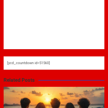
[ycd_countdown id=51560]
Related Posts