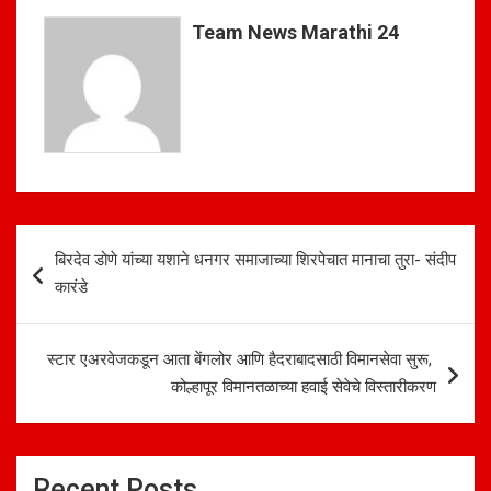
A
o
Team News Marathi 24
p
o
p
k
Post
बिरदेव डोणे यांच्या यशाने धनगर समाजाच्या शिरपेचात मानाचा तुरा- संदीप
navigation
कारंडे
स्टार एअरवेजकडून आता बेंगलोर आणि हैदराबादसाठी विमानसेवा सुरू,
कोल्हापूर विमानतळाच्या हवाई सेवेचे विस्तारीकरण
Recent Posts