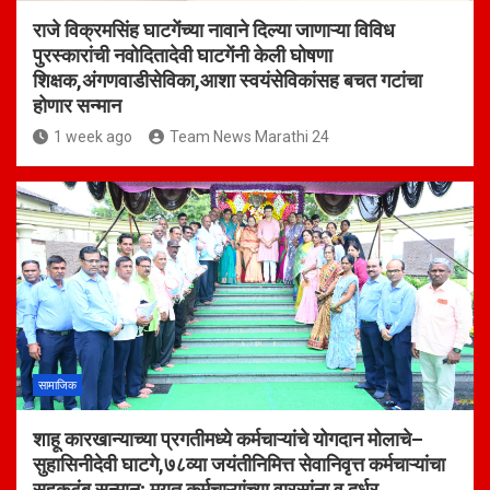
राजे विक्रमसिंह घाटगेंच्या नावाने दिल्या जाणाऱ्या विविध
पुरस्कारांची नवोदितादेवी घाटगेंनी केली घोषणा
शिक्षक,अंगणवाडीसेविका,आशा स्वयंसेविकांसह बचत गटांचा
होणार सन्मान
1 week ago
Team News Marathi 24
सामाजिक
शाहू कारखान्याच्या प्रगतीमध्ये कर्मचाऱ्यांचे योगदान मोलाचे–
सुहासिनीदेवी घाटगे,७८व्या जयंतीनिमित्त सेवानिवृत्त कर्मचाऱ्यांचा
सहकुटुंब सन्मान; मयत कर्मचाऱ्यांच्या वारसांना व दुर्धर