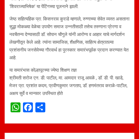
‘शिवराज्याभिषेक’ या पेंटिंगच्या पूजनाने झाली.
जेष्ठ सहित्यहिक प्रा. किसनराव कुराडे म्हणाले, रुग्णाच्या सेवेत व्यस्त असताना
सुद्धा मोकळ्या वेळेचा उपयोग समाज उन्नतीसाठी तसेच तरुणाना प्रेरणा व
नवचैतन्य देण्यासाठी डॉ. सोपान चौगुले यांनी आरोग्य व आहार याचे मार्गदर्शन
लेखणीतून केले आहे. त्यांना सामाजिक, शैक्षणिक, साहित्य क्षेत्रातल्या
प्रशंसनीय जनसेवेच्या गौरवार्थ हा पुरस्कार समारंभपूर्वक प्रदान करण्यात येत
आहे.
या समारंभास कोल्हापूरच्या ज्येष्ठ शिक्षण तज्ञ
श्रीमती सरोज एन. डी. पाटील, मा. आमदार राजू आवळे , डॉ. डी. पी. खाडे,
मेजर प्रा. प्रशांत कदम, प्रवीणकुमार जगताप, डॉ. हणमंतराव कराळे-पाटील,
अक्षय सुर्वे व मान्यवर उपस्थित होते
W
F
S
h
a
h
at
ce
ar
s
b
e