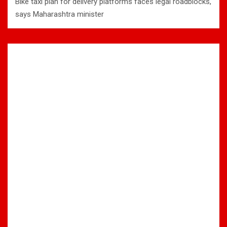
Bike taxi plan for delivery platforms faces legal roadblocks,
says Maharashtra minister