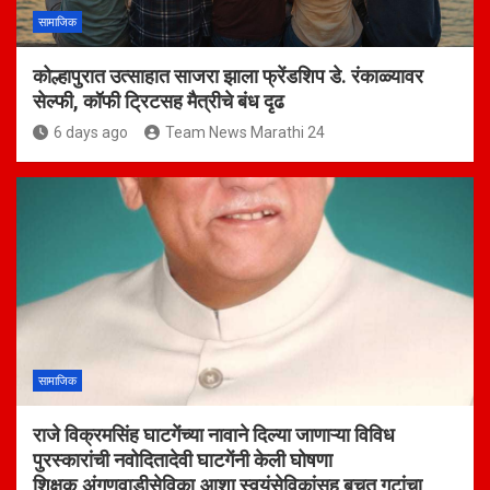
सामाजिक
कोल्हापुरात उत्साहात साजरा झाला फ्रेंडशिप डे. रंकाळ्यावर
सेल्फी, कॉफी ट्रिटसह मैत्रीचे बंध दृढ
6 days ago
Team News Marathi 24
सामाजिक
राजे विक्रमसिंह घाटगेंच्या नावाने दिल्या जाणाऱ्या विविध
पुरस्कारांची नवोदितादेवी घाटगेंनी केली घोषणा
शिक्षक,अंगणवाडीसेविका,आशा स्वयंसेविकांसह बचत गटांचा