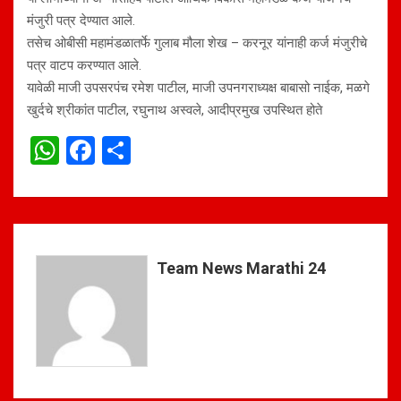
मंजुरी पत्र देण्यात आले.
तसेच ओबीसी महामंडळातर्फे गुलाब मौला शेख – करनूर यांनाही कर्ज मंजुरीचे
पत्र वाटप करण्यात आले.
यावेळी माजी उपसरपंच रमेश पाटील, माजी उपनगराध्यक्ष बाबासो नाईक, मळगे
खुर्दचे श्रीकांत पाटील, रघुनाथ अस्वले, आदीप्रमुख उपस्थित होते
W
F
S
h
a
h
at
ce
ar
s
b
e
A
o
Team News Marathi 24
p
o
p
k