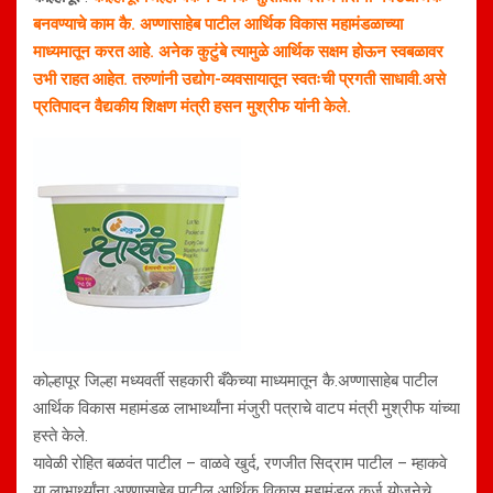
बनवण्याचे काम कै. अण्णासाहेब पाटील आर्थिक विकास महामंडळाच्या
माध्यमातून करत आहे. अनेक कुटुंबे त्यामुळे आर्थिक सक्षम होऊन स्वबळावर
उभी राहत आहेत. तरुणांनी उद्योग-व्यवसायातून स्वतःची प्रगती साधावी.असे
प्रतिपादन वैद्यकीय शिक्षण मंत्री हसन मुश्रीफ यांनी केले.
कोल्हापूर जिल्हा मध्यवर्ती सहकारी बँकेच्या माध्यमातून कै.अण्णासाहेब पाटील
आर्थिक विकास महामंडळ लाभार्थ्यांना मंजुरी पत्राचे वाटप मंत्री मुश्रीफ यांच्या
हस्ते केले.
यावेळी रोहित बळवंत पाटील – वाळवे खुर्द, रणजीत सिद्राम पाटील – म्हाकवे
या लाभार्थ्यांना अण्णासाहेब पाटील आर्थिक विकास महामंडळ कर्ज योजनेचे