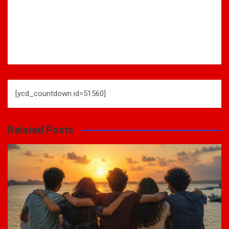
[ycd_countdown id=51560]
Related Posts