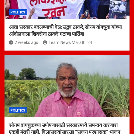
POLITICS
आता सरकार बदलण्याची वेळ:उद्धव ठाकरे,सोनम वांगचुक यांच्या
आंदोलनाला शिवसेना ठाकरे गटाचा पाठिंबा
2 weeks ago
Team News Marathi 24
POLITICS
सोनम वांगचुकच्या उपोषणासाठी सरकारमध्ये समन्वय करणारा
एकही मंत्री नाही, विलासरावांसारखा “सृजन प्रशासक” भाजप