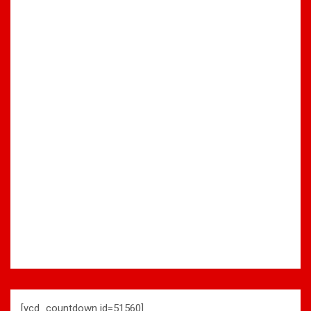
[ycd_countdown id=51560]