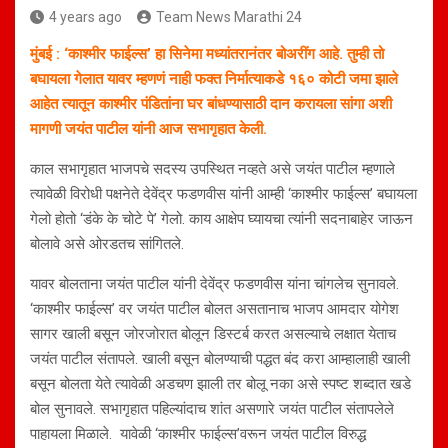
4 years ago
Team News Marathi 24
मुंबई : ‘काश्मीर फाईल्स’ हा सिनेमा मध्यांतरानंतर बोअरींग आहे. तुम्ही तो
बघायला गेलात यावर म्हणणं नाही फक्त निर्मात्याकडे १६० कोटी जमा झाले
आहेत त्यातून काश्मीर पंडितांना घर बांधण्यासाठी दान करायला सांगा अशी
मागणी जयंत पाटील यांनी आज सभागृहात केली.
काल सभागृहात भाजपचे सदस्य उपस्थित नव्हते असे जयंत पाटील म्हणाले
त्यावेळी विरोधी पक्षनेते देवेंद्र फडणवीस यांनी आम्ही ‘काश्मीर फाईल्स’ बघायला
गेलो होतो ‘डंके के चोटे पे’ गेलो. काय आक्षेप घ्यायचा त्यांनी सदनाबाहेर जाऊन
बोलावे असे ओरडतच सांगितले.
यावर बोलताना जयंत पाटील यांनी देवेंद्र फडणवीस यांना चांगलेच सुनावले.
‘काश्मीर फाईल्स’ वर जयंत पाटील बोलत असतानाच भाजप आमदार योगेश
सागर खाली बसून जोरजोरात बोलून डिस्टर्ब करत असल्याचे लक्षात येताच
जयंत पाटील संतापले. खाली बसून बोलण्याची पद्धत बंद करा आम्हालाही खाली
बसून बोलता येते त्यावेळी अडचण झाली तर बोलू नका असे स्पष्ट शब्दात खडे
बोल सुनावले. सभागृहात पहिल्यांदाच शांत असणारे जयंत पाटील संतापलेले
पाहायला मिळाले. यावेळी ‘काश्मीर फाईल्स’वरून जयंत पाटील विरुद्ध