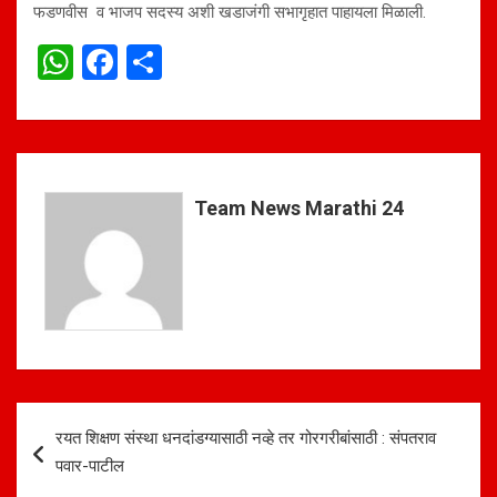
फडणवीस व भाजप सदस्य अशी खडाजंगी सभागृहात पाहायला मिळाली.
W
F
S
h
a
h
at
ce
ar
s
b
e
A
o
Team News Marathi 24
p
o
p
k
Post
रयत शिक्षण संस्था धनदांडग्यासाठी नव्हे तर गोरगरीबांसाठी : संपतराव
navigation
पवार-पाटील