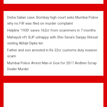
Disha Salian case: Bombay high court asks Mumbai Police
why no FIR was filed on murder complaint
Helpline '1930' saves 162cr from scammers in 7 months
Mahayuti rift: BJP unhappy with Shiv Sena's Sanjay Shirsat
visiting Abhijit Dipke kin
Father and son arrested in Rs 22cr customs duty evasion
scam
Mumbai Police Arrest Man in Goa for 2017 Andheri Scrap
Dealer Murder