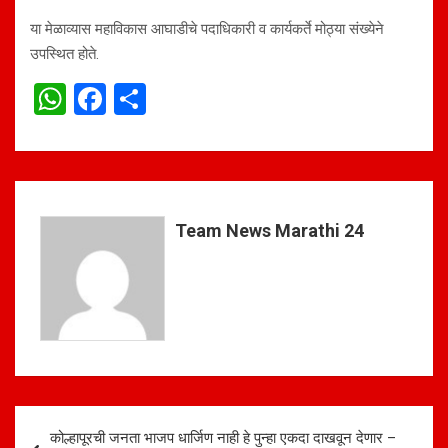
या मेळाव्यास महाविकास आघाडीचे पदाधिकारी व कार्यकर्ते मोठ्या संख्येने
उपस्थित होते.
W
F
S
h
a
h
at
ce
ar
s
b
e
A
o
Team News Marathi 24
p
o
p
k
Post
कोल्हापूरची जनता भाजप धार्जिण नाही हे पुन्हा एकदा दाखवून देणार –