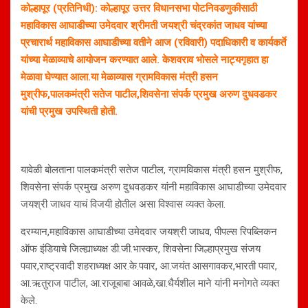
कोल्हापूर (प्रतिनिधी): कोल्हापूर उत्तर विधानसभा पोटनिवडणुकीसाठी
महाविकास आघाडीच्या उमेदवार श्रीमती जयश्री चंद्रकांत जाधव यांच्या
प्रचारार्थ महाविकास आघाडीच्या वतीने आज (रविवारी) पदाधिकारी व कार्यकर्ते
यांच्या मेळाव्याचे आयोजन करण्यात आले. केशवराव भोसले नाट्यगृहात हा
मेळावा घेण्यात आला.या मेळाव्यास ग्रामविकास मंत्री हसन
मुश्रीफ,पालकमंत्री सतेज पाटील,शिवसेना संपर्क प्रमुख अरुण दुधवडकर
यांची प्रमुख उपस्थिती होती.
यावेळी बोलताना पालकमंत्री सतेज पाटील, ग्रामविकास मंत्री हसन मुश्रीफ,
शिवसेना संपर्क प्रमुख अरुण दुधवडकर यांनी महाविकास आघाडीच्या उमेदवार
जयश्री जाधव याचं विजयी होतील असा विश्वास व्यक्त केला.
दरम्यान,महाविकास आघाडीच्या उमेदवार जयश्री जाधव, पीपल्स रिपब्लिकन
ऑफ इंडियाचे जिल्ह्याध्यक्ष डी.जी.भास्कर, शिवसेना जिल्हाप्रमुख संजय
पवार,राष्ट्रवादी शहराध्यक्ष आर.के.पवार, आ.जयंत आसगावकर,भारती पवार,
आ.ऋतुराज पाटील, आ.राजूबाबा आवळे,खा.धैर्यशील माने यांनी मनोगते व्यक्त
केले.