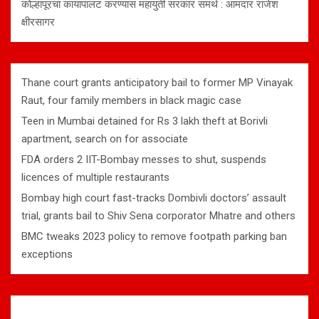
कोल्हापूरचा कायापालट करण्यास महायुती सरकार समर्थ : आमदार राजेश
क्षीरसागर
Thane court grants anticipatory bail to former MP Vinayak
Raut, four family members in black magic case
Teen in Mumbai detained for Rs 3 lakh theft at Borivli
apartment, search on for associate
FDA orders 2 IIT-Bombay messes to shut, suspends
licences of multiple restaurants
Bombay high court fast-tracks Dombivli doctors’ assault
trial, grants bail to Shiv Sena corporator Mhatre and others
BMC tweaks 2023 policy to remove footpath parking ban
exceptions