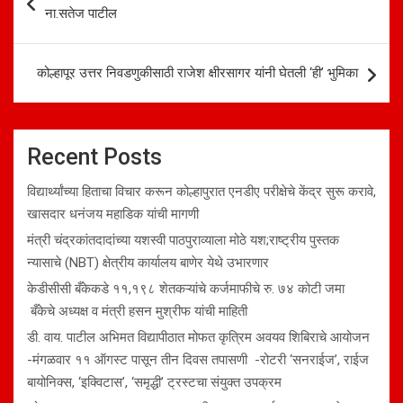
navigation
ना.सतेज पाटील
कोल्हापूर उत्तर निवडणुकीसाठी राजेश क्षीरसागर यांनी घेतली ‘ही’ भुमिका
Recent Posts
विद्यार्थ्यांच्या हिताचा विचार करून कोल्हापुरात एनडीए परीक्षेचे केंद्र सुरू करावे,
खासदार धनंजय महाडिक यांची मागणी
मंत्री चंद्रकांतदादांच्या यशस्वी पाठपुराव्याला मोठे यश;राष्ट्रीय पुस्तक
न्यासाचे (NBT) क्षेत्रीय कार्यालय बाणेर येथे उभारणार
केडीसीसी बँकेकडे ११,१९८ शेतकऱ्यांचे कर्जमाफीचे रु. ७४ कोटी जमा
बँकेचे अध्यक्ष व मंत्री हसन मुश्रीफ यांची माहिती
डी. वाय. पाटील अभिमत विद्यापीठात मोफत कृत्रिम अवयव शिबिराचे आयोजन
-मंगळवार ११ ऑगस्ट पासून तीन दिवस तपासणी -रोटरी ‘सनराईज’, राईज
बायोनिक्स, ‘इक्विटास’, ‘समृद्धी’ ट्रस्टचा संयुक्त उपक्रम