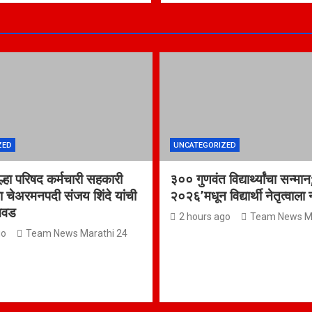
ZED
UNCATEGORIZED
िल्हा परिषद कर्मचारी सहकारी
३०० गुणवंत विद्यार्थ्यांचा सन्मान;
ा चेअरमनपदी संजय शिंदे यांची
२०२६’मधून विद्यार्थी नेतृत्वाला
िवड
2 hours ago
Team News Ma
go
Team News Marathi 24