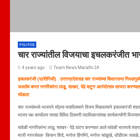
POLITICS
चार राज्यांतील विजयाचा इचलकरंजीत भ
4 years ago
Team News Marathi 24
इचलकरंजी (प्रतिनिधी) : उत्तरप्रदेशसह चार राज्यांच्या विधानसभा निवडणु
जल्लोष करत नागरिकांना लाडू, साखर, पेढे वाटून आनंदोत्सव साजरा करण्यात आ
सोडला.
चार राज्यांमध्ये भाजपने मोठ्या मताधिक्याने विजय मिळवल्याने इचलकरंजी शहरा
भाजप पक्ष कार्यालय यासह विविध ठिकाणी पदाधिकाऱ्यांसह कार्यकर्त्यांनी विज
यावेळी नागरिकांना लाडू, साखर- पेढे वाटप करण्यात आले.यावेळी भाजपचे शहरा
माजी नगरसेवक किसन शिदे, मनोज हिंगमिरे, मनोज सांळुखे, धोंडीराम जावळे, अ