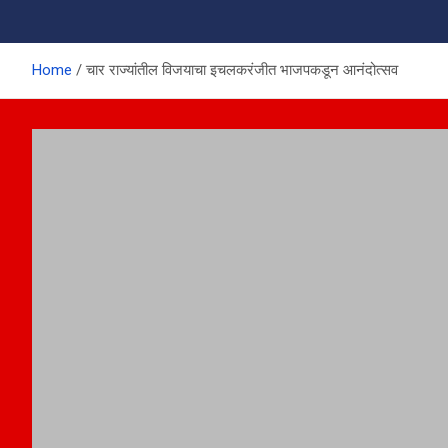
Home
चार राज्यांतील विजयाचा इचलकरंजीत भाजपकडून आनंदोत्सव