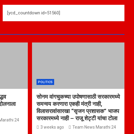
[ycd_countdown id=51560]
POLITICS
्धव
सोनम वांगचुकच्या उपोषणासाठी सरकारमध्ये
ंदोलनाला
समन्वय करणारा एकही मंत्री नाही,
विलासरावांसारखा “सृजन प्रशासक” भाजप
सरकारमध्ये नाही – राजू शेट्टी यांचा टोला
arathi 24
3 weeks ago
Team News Marathi 24