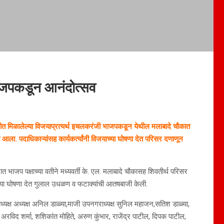
ाजपकडून आनंदोत्सव
कीत मिळालेल्या विजयाप्रत्यर्थ इचलकरंजी भाजपकडून येथील मलाबादे चौकात
ला. पदाधिकाऱ्यांसह कार्यकर्त्यांनी विजयाच्या घोषणा देत परिसर दणाणून
त भाजप पक्षाच्या वतीने मध्यवर्ती के. एल. मलाबादे चौकासह शिवतीर्थ परिसर
याच्या घोषणा देत गुलाल उधळण व फटाक्यांची आतषबाजी केली.
ध्यक्ष अध्यक्ष अनिल डाळ्या,माजी उपनगराध्यक्ष सुनिल महाजन,सतिश डाळ्या,
रविद शर्मा, शशिकांत मोहिते, अरुण कुंभार, राजेंद्र पाटील, दिपक पाटील,