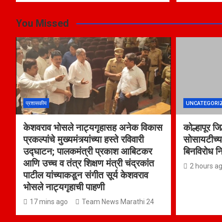
You Missed
प्रशासकीय
UNCATEGORI
केशवराव भोसले नाट्यगृहासह अनेक विकास
कोल्हापूर ज
प्रकल्पांचे मुख्यमंत्र्यांच्या हस्ते रविवारी
सोसायटीच्य
उद्घाटन; पालकमंत्री प्रकाश आबिटकर
बिनविरोध न
आणि उच्च व तंत्र शिक्षण मंत्री चंद्रकांत
2 hours a
पाटील यांच्याकडून संगीत सूर्य केशवराव
भोसले नाट्यगृहाची पाहणी
17 mins ago
Team News Marathi 24