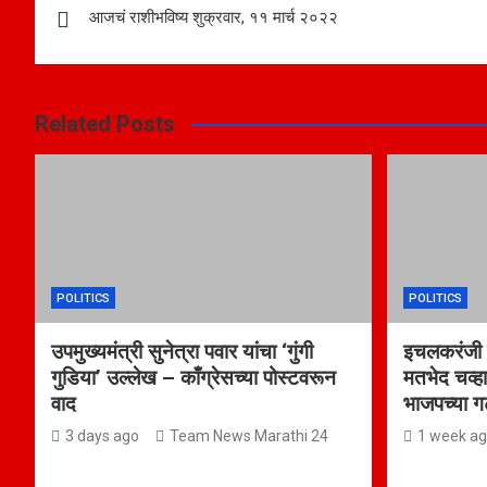
आजचं राशीभविष्य शुक्रवार, ११ मार्च २०२२
navigation
Related Posts
POLITICS
POLITICS
उपमुख्यमंत्री सुनेत्रा पवार यांचा ‘गुंगी
इचलकरंजी म
गुडिया’ उल्लेख – काँग्रेसच्या पोस्टवरून
मतभेद चव्हा
वाद
भाजपच्या ग
3 days ago
Team News Marathi 24
1 week a