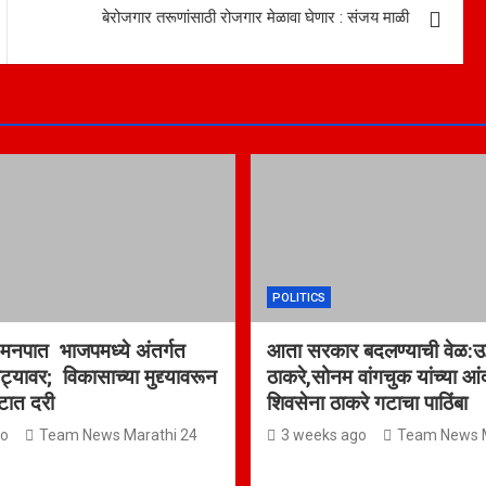
बेरोजगार तरूणांसाठी रोजगार मेळावा घेणार : संजय माळी
POLITICS
नपात भाजपमध्ये अंतर्गत
आता सरकार बदलण्याची वेळ:उद
ट्यावर; विकासाच्या मुद्द्यावरून
ठाकरे,सोनम वांगचुक यांच्या आ
टात दरी
शिवसेना ठाकरे गटाचा पाठिंबा
go
Team News Marathi 24
3 weeks ago
Team News M