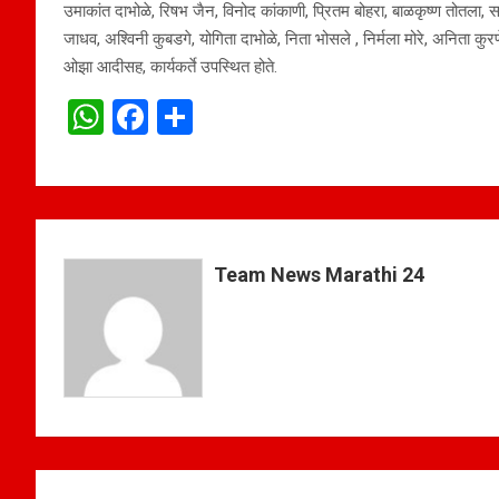
उमाकांत दाभोळे, रिषभ जैन, विनोद कांकाणी, प्रितम बोहरा, बाळकृष्ण तोतला,
जाधव, अश्विनी कुबडगे, योगिता दाभोळे, निता भोसले , निर्मला मोरे, अनिता कुरण
ओझा आदीसह, कार्यकर्ते उपस्थित होते.
W
F
S
h
a
h
at
ce
ar
s
b
e
A
o
Team News Marathi 24
p
o
p
k
Post