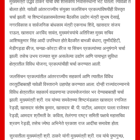
मुख्यमंत्री उद्धव ठाकरे यांची वर्षा शासकीय निवासस्थानी भेट घेतली. त्यावेळी ते
बोलत होते. यावेळी आंतरराज्यीय संयुक्त जलसिंचन प्रकल्पांविषयीही विस्तृत
चर्चा झाली. या शिष्टमंडळासमवेतच्या बैठकीस उद्योग मंत्री सुभाष देसाई,
नगरविकास व सार्वजनिक बांधकाम मंत्री एकनाथ शिंदे, खासदार संजय
राऊत, खासदार अरविंद सावंत, मुख्यमंत्र्यांचे अतिरिक्त मुख्य सचिव
आशिषकुमार सिंह आदी उपस्थित होते.बैठकीत बाभळी बंधारा, तुम्मीदीहेटी,
मेडीगड्डा बॅरेज, चन्खा-कोरटा बॅरेज या सिंचन प्रकल्पांच्या अनुषंगाने चर्चा
झाली. तसेच उभय राज्यात सुरु असलेल्या उद्योग आणि पायाभूत सुविधा
क्षेत्रातील विविध योजना, प्रकल्पांचीही चर्चा करण्यात आली.
जलसिंचन प्रकल्पांतील आंतरराज्यीय सहकार्य आणि त्यातील विविध
तरतुदींबाबतही यावेळी विस्ताराने उहापोह करण्यात आला. दोन्ही राज्यांदरम्यानचे
विविध क्षेत्रातील सहकार्य वाढवणाऱ्या उपाययोजनांवर भर देण्याबाबतही चर्चा
झाली. मुख्यमंत्री श्री. राव यांच्या समवेतच्या शिष्टमंडळात खासदार रणजित
रेड्डी, खासदार संतोष कुमार, खासदार बी. पी. पाटील, आमदार पल्ला राजेश्वर
रेड्डी, आमदार श्रीमती के. कविता, तेलंगणा राष्ट्र समिती पक्षाचे महासचिव
श्रवण रेड्डी, तसेच ज्येष्ठ अभिनेते प्रकाश राज आदींचा समावेश होता.
सुरवातीला मुख्यमंत्री श्री. ठाकरे यांनी मुख्यमंत्री श्री. राव यांचे पुष्पगुच्छ,