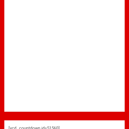
[ycd_countdown id=51560]