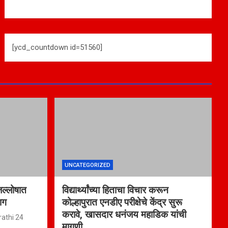
[ycd_countdown id=51560]
UNCATEGORIZED
जल्लोषात
विद्यार्थ्यांच्या हिताचा विचार करून
ाग
कोल्हापुरात एनडीए परीक्षेचे केंद्र सुरू
करावे, खासदार धनंजय महाडिक यांची
athi 24
मागणी