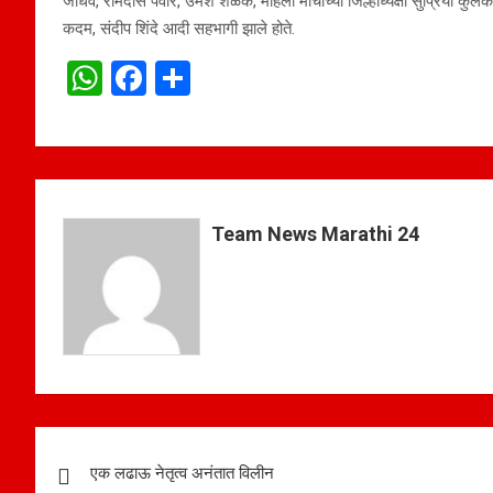
जाधव, रामदास पवार, उमेश शेळके, महिला मोर्चाच्या जिल्हाध्यक्षा सुप्रिया कुलक
कदम, संदीप शिंदे आदी सहभागी झाले होते.
W
F
S
h
a
h
at
ce
ar
s
b
e
A
o
Team News Marathi 24
p
o
p
k
Post
एक लढाऊ नेतृत्व अनंतात विलीन