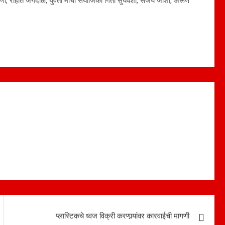
र्णी, रोहीत जगदाळे, युवती मोर्चा संयोजिका गिता सुर्यवंशी, संजय जोशी, अरूण
प्लास्टिकचे ध्वज विक्री करणार्‍यांवर कारवाईची मागणी