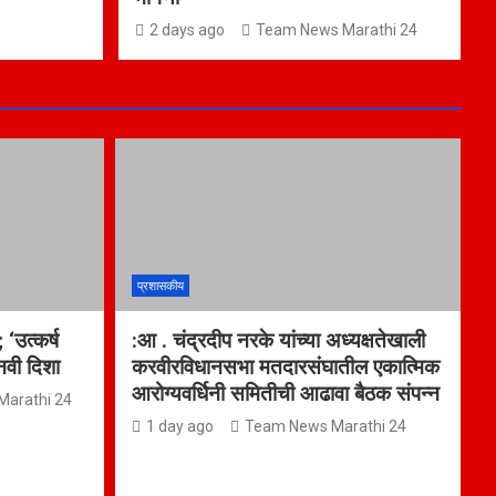
2 days ago
Team News Marathi 24
प्रशासकीय
 ‘उत्कर्ष
:आ . चंद्रदीप नरके यांच्या अध्यक्षतेखाली
 नवी दिशा
करवीरविधानसभा मतदारसंघातील एकात्मिक
आरोग्यवर्धिनी समितीची आढावा बैठक संपन्न
arathi 24
1 day ago
Team News Marathi 24