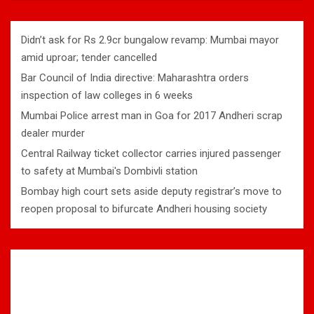
Didn’t ask for Rs 2.9cr bungalow revamp: Mumbai mayor
amid uproar; tender cancelled
Bar Council of India directive: Maharashtra orders
inspection of law colleges in 6 weeks
Mumbai Police arrest man in Goa for 2017 Andheri scrap
dealer murder
Central Railway ticket collector carries injured passenger
to safety at Mumbai's Dombivli station
Bombay high court sets aside deputy registrar’s move to
reopen proposal to bifurcate Andheri housing society