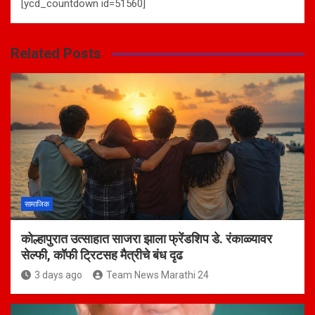
[ycd_countdown id=51560]
Related Posts
सामाजिक
कोल्हापुरात उत्साहात साजरा झाला फ्रेंडशिप डे. रंकाळ्यावर
सेल्फी, कॉफी ट्रिटसह मैत्रीचे बंध दृढ
3 days ago
Team News Marathi 24