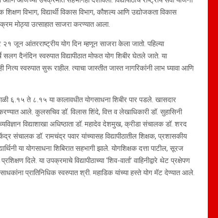
शिक्षण विभाग, विद्यार्थी विकास विभाग, कौशल्य आणि उद्योजकता विकास
हा उपक्रम मोठ्या उत्साहात साजरा करण्यात आला.
ेनुसार २१ जून आंतरराष्ट्रीय योग दिन म्हणून साजरा केला जातो. पहिल्या
 सलग दैनंदिन स्वरुपात विद्यापीठात मोफत योग शिबीर घेतले जाते. या
ित्य स्वरुपात सुरू राहील. त्याचा जास्तीत जास्त नागरिकांनी लाभ घ्यावा आणि
 सकाळी ६.१५ ते ८.१५ या कालावधीत योगसाधना शिबीर पार पडले. खासदार
न करण्यात आले. कुलसचिव डॉ. विलास शिंदे, वित्त व लेखाधिकारी डॉ. सुहासिनी
व्यविज्ञान विद्याशाखा अधिष्ठाता डॉ. महादेव देशमुख, क्रीडा संचालक डॉ. शरद
द्र संचालक डॉ. रामचंद्र पवार यांच्यासह विद्यापीठातील शिक्षक, प्रशासकीय
्थी-विद्यार्थिनी या योगसाधना शिबिरात सहभागी झाले. योगशिक्षक दत्ता पाटील, सूरज
षण दिले. या उपक्रमाचे विद्यापीठाच्या ‘शिव-वार्ता’ वाहिनीद्वारे थेट प्रक्षेपण
साधकांना प्रातिनिधिक स्वरुपात श्री. महाडिक यांच्या हस्ते योग मॅट देण्यात आले.