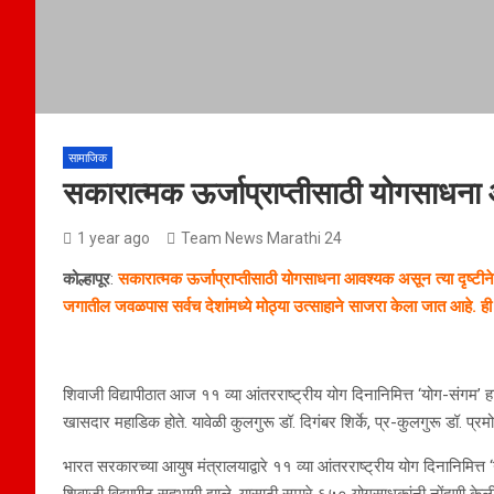
सामाजिक
सकारात्मक ऊर्जाप्राप्तीसाठी योगसाध
1 year ago
Team News Marathi 24
कोल्हापूर
:
सकारात्मक ऊर्जाप्राप्तीसाठी योगसाधना आवश्यक असून त्या दृष्टीने भ
जगातील जवळपास सर्वच देशांमध्ये मोठ्या उत्साहाने साजरा केला जात आहे. 
शिवाजी विद्यापीठात आज ११ व्या आंतरराष्ट्रीय योग दिनानिमित्त ‘योग-संगम’
खासदार महाडिक होते. यावेळी कुलगुरू डॉ. दिगंबर शिर्के, प्र-कुलगुरू डॉ. प्र
भारत सरकारच्या आयुष मंत्रालयाद्वारे ११ व्या आंतरराष्ट्रीय योग दिनानिमित
शिवाजी विद्यापीठ सहभागी झाले. यासाठी सुमारे ६५० योगसाधकांनी नोंदणी केली