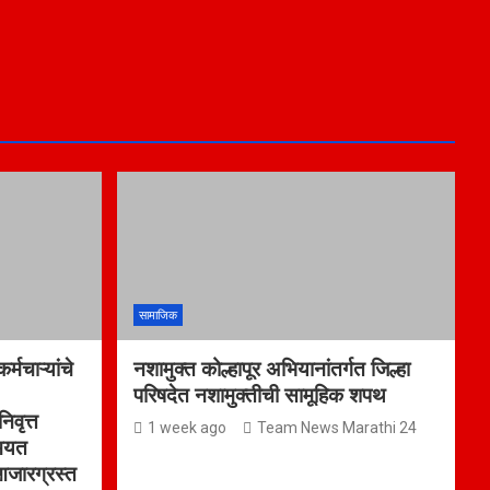
सामाजिक
्मचाऱ्यांचे
नशामुक्त कोल्हापूर अभियानांतर्गत जिल्हा
परिषदेत नशामुक्तीची सामूहिक शपथ
िवृत्त
1 week ago
Team News Marathi 24
 मयत
र आजारग्रस्त