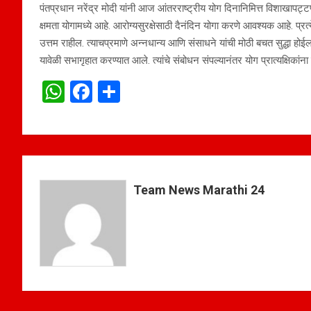
पंतप्रधान नरेंद्र मोदी यांनी आज आंतरराष्ट्रीय योग दिनानिमित्त विशाखापट्टणम
क्षमता योगामध्ये आहे. आरोग्यसुरक्षेसाठी दैनंदिन योगा करणे आवश्यक आहे. प्रत
उत्तम राहील. त्याचप्रमाणे अन्नधान्य आणि संसाधने यांची मोठी बचत सुद्धा होईल, 
यावेळी सभागृहात करण्यात आले. त्यांचे संबोधन संपल्यानंतर योग प्रात्यक्षिकांन
W
F
S
h
a
h
at
ce
ar
s
b
e
A
o
Team News Marathi 24
p
o
p
k