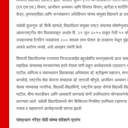
(एन.एस.एस.) विभाग, आजीवन अध्ययन आणि विस्तार विभाग, क्रीडा व शारीरिक 
केंद्र, वृत्तपत्रविद्या आणि जनसंज्ञापन अधिविभाग यांच्या संयुक्त विद्यमाने 
यावेळी कुलगुरू डॉ. शिर्के म्हणाले, विद्यापीठात संयुक्त राष्ट्र संघाच्या घोषण
आंतरराष्ट्रीय योग दिवसापासून अर्थात दि. २१ जून २०१५ पासून गेली ११ वर्षे
उपक्रमाचा दैनंदिन जवळपास २०० साधक लाभ घेतात. हा उपक्रम येथून पुढेही न
आपले आरोग्य जपावे, असे आवाहन त्यांनी केले.
शिवाजी विद्यापीठाच्या राजमाता जिजाऊसाहेब बहुउद्देशीय सभागृहामध्ये आज
महाडिक यांच्यासह मान्यवरांच्या हस्ते रोपास पाणी वाहून कार्यक्रमाचे उद्घाट
पाटील, वाणिज्य व व्यवस्थापन विद्याशाखा अधिष्ठाता डॉ. श्रीकृष्ण महाजन, मान
बनसोडे, राष्ट्रीय सेवा योजना संचालक डॉ. तानाजी चौगुले, आजीवन अध्ययन कें
सेवक यांच्यासह नागरिक, विद्यार्थी-विद्यार्थिनी, राष्ट्रीय छात्र सेनेचे विद्यार
पाटील, वीणा मालडीकर आणि आसावरी कागवाडे यांनी उपस्थितांना योगसाधनेचे प्रशिक्
करण्यात आले. यावेळी विद्यापीठामध्ये योग शिबिराला नियमित उपस्थित राहणाऱ्या 
नाश्ता व चहापानाने कार्यक्रमाची सांगता झाली.
पंतप्रधान नरेंद्र मोदी यांच्या संदेशाने प्रारंभ