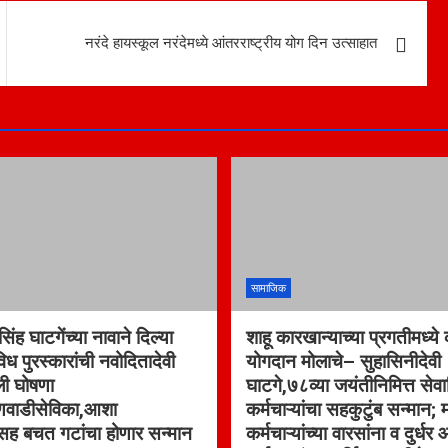
नरंदे हायस्कूल नरंदेमध्ये आंतरराष्ट्रीय योग दिन उत्साहात
सामाजिक
िंह घाटगेंच्या नावाने दिल्या
शाहू कारखान्याच्या प्रगतीमध्ये कर
विध पुरस्कारांची नवोदितादेवी
योगदान मोलाचे– सुहासिनीदेवी
ली घोषणा
घाटगे,७८व्या जयंतीनिमित्त सेवान
गणवाडीसेविका,आशा
कर्मचाऱ्यांचा सहकुटुंब सन्मान;
ांसह बचत गटांचा होणार सन्मान
कर्मचाऱ्यांच्या वारसांना व दुर्ध