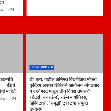
ाटप
rathi 24
UNCATEGORIZED
कऱ्यांचे
डी. वाय. पाटील अभिमत विद्यापीठात मोफत
ा बँकेचे
कृत्रिम अवयव शिबिराचे आयोजन -मंगळवार
ांची माहिती
११ ऑगस्ट पासून तीन दिवस तपासणी
-रोटरी ‘सनराईज’, राईज बायोनिक्स,
arathi 24
‘इक्विटास’, ‘समृद्धी’ ट्रस्टचा संयुक्त
उपक्रम