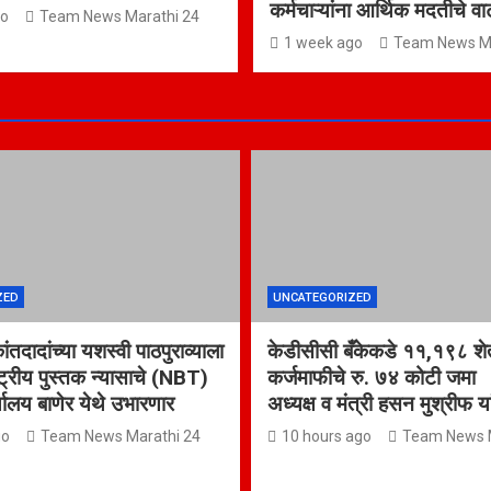
कर्मचाऱ्यांना आर्थिक मदतीचे व
go
Team News Marathi 24
1 week ago
Team News Ma
ZED
UNCATEGORIZED
कांतदादांच्या यशस्वी पाठपुराव्याला
केडीसीसी बँकेकडे ११,१९८ शेत
्ट्रीय पुस्तक न्यासाचे (NBT)
कर्जमाफीचे रु. ७४ कोटी जम
र्यालय बाणेर येथे उभारणार
अध्यक्ष व मंत्री हसन मुश्रीफ य
go
Team News Marathi 24
10 hours ago
Team News M