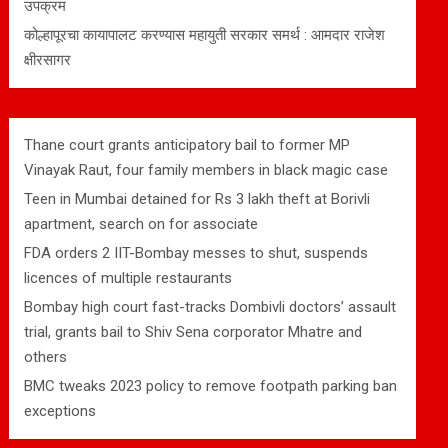
उपक्रम
कोल्हापूरचा कायापालट करण्यास महायुती सरकार समर्थ : आमदार राजेश
क्षीरसागर
Thane court grants anticipatory bail to former MP
Vinayak Raut, four family members in black magic case
Teen in Mumbai detained for Rs 3 lakh theft at Borivli
apartment, search on for associate
FDA orders 2 IIT-Bombay messes to shut, suspends
licences of multiple restaurants
Bombay high court fast-tracks Dombivli doctors’ assault
trial, grants bail to Shiv Sena corporator Mhatre and
others
BMC tweaks 2023 policy to remove footpath parking ban
exceptions