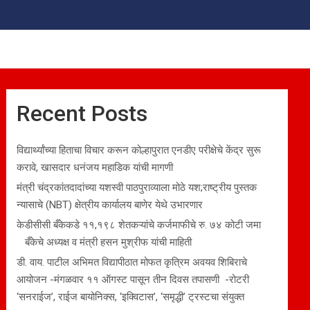
Recent Posts
विद्यार्थ्यांच्या हिताचा विचार करून कोल्हापुरात एनडीए परीक्षेचे केंद्र सुरू
करावे, खासदार धनंजय महाडिक यांची मागणी
मंत्री चंद्रकांतदादांच्या यशस्वी पाठपुराव्याला मोठे यश;राष्ट्रीय पुस्तक
न्यासाचे (NBT) क्षेत्रीय कार्यालय बाणेर येथे उभारणार
केडीसीसी बँकेकडे ११,१९८ शेतकऱ्यांचे कर्जमाफीचे रु. ७४ कोटी जमा
बँकेचे अध्यक्ष व मंत्री हसन मुश्रीफ यांची माहिती
डी. वाय. पाटील अभिमत विद्यापीठात मोफत कृत्रिम अवयव शिबिराचे
आयोजन -मंगळवार ११ ऑगस्ट पासून तीन दिवस तपासणी -रोटरी
‘सनराईज’, राईज बायोनिक्स, ‘इक्विटास’, ‘समृद्धी’ ट्रस्टचा संयुक्त