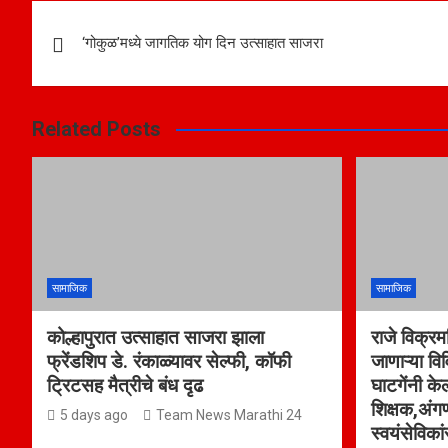
Post
‘गोकुळ’मध्ये जागतिक योग दिन उत्साहात साजरा
navigation
Related Posts
सामाजिक
सामाजिक
कोल्हापुरात उत्साहात साजरा झाला
राजे विक्रमस
फ्रेंडशिप डे. रंकाळ्यावर सेल्फी, कॉफी
जाणाऱ्या वि
ट्रिटसह मैत्रीचे बंध दृढ
घाटगेंनी के
शिक्षक,अं
5 days ago
Team News Marathi 24
स्वयंसेविक