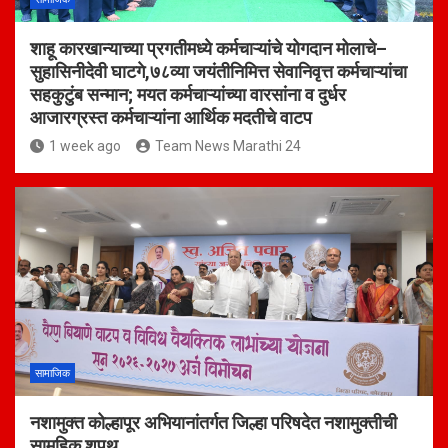
शाहू कारखान्याच्या प्रगतीमध्ये कर्मचाऱ्यांचे योगदान मोलाचे–
सुहासिनीदेवी घाटगे,७८व्या जयंतीनिमित्त सेवानिवृत्त कर्मचाऱ्यांचा
सहकुटुंब सन्मान; मयत कर्मचाऱ्यांच्या वारसांना व दुर्धर
आजारग्रस्त कर्मचाऱ्यांना आर्थिक मदतीचे वाटप
1 week ago
Team News Marathi 24
सामाजिक
नशामुक्त कोल्हापूर अभियानांतर्गत जिल्हा परिषदेत नशामुक्तीची
सामूहिक शपथ