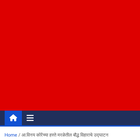
Home
आ.विनय कोरेंच्या हस्ते मरळेतील बौद्ध विहाराचे उद्घाटन