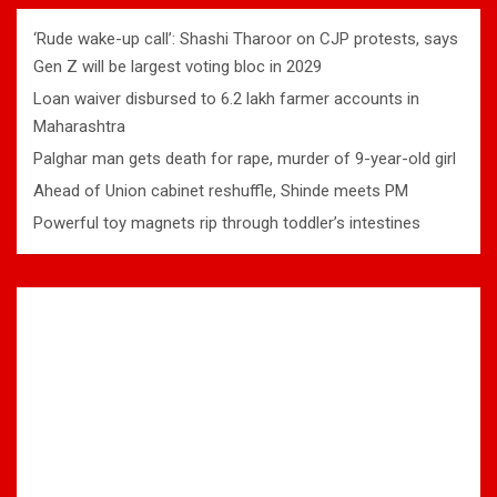
‘Rude wake-up call’: Shashi Tharoor on CJP protests, says
Gen Z will be largest voting bloc in 2029
Loan waiver disbursed to 6.2 lakh farmer accounts in
Maharashtra
Palghar man gets death for rape, murder of 9-year-old girl
Ahead of Union cabinet reshuffle, Shinde meets PM
Powerful toy magnets rip through toddler’s intestines