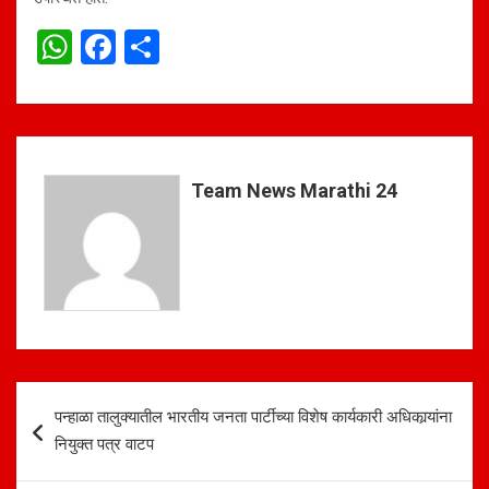
W
F
S
h
a
h
at
ce
ar
s
b
e
A
o
Team News Marathi 24
p
o
p
k
Post
पन्हाळा तालुक्यातील भारतीय जनता पार्टीच्या विशेष कार्यकारी अधिकार्‍यांना
navigation
नियुक्त पत्र वाटप