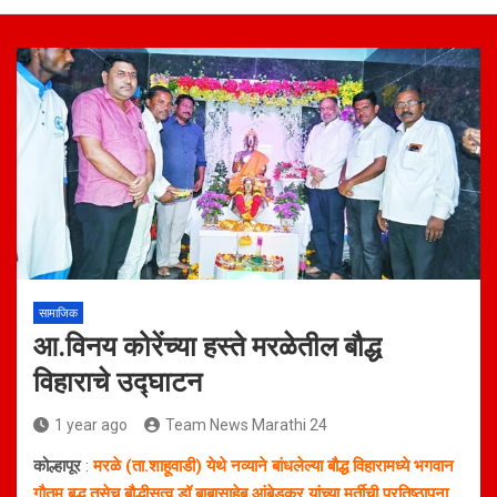
सामाजिक
आ.विनय कोरेंच्या हस्ते मरळेतील बौद्ध
विहाराचे उद्घाटन
1 year ago
Team News Marathi 24
कोल्हापूर
:
मरळे (ता.शाहूवाडी) येथे नव्याने बांधलेल्या बौद्ध विहारामध्ये भगवान
गौतम बुद्ध तसेच बौद्धीसत्व डॉ.बाबासाहेब आंबेडकर यांच्या मूर्तीची प्रतिष्ठापना