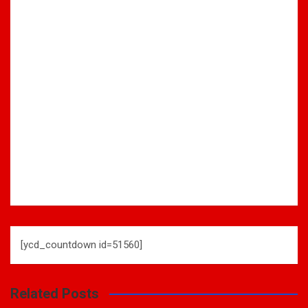
[ycd_countdown id=51560]
Related Posts