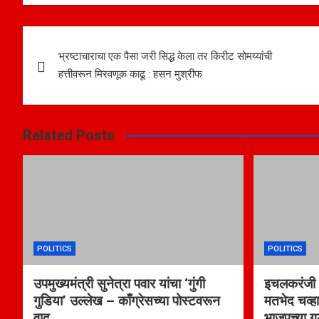
Post
भ्रष्टाचाराचा एक पैसा जरी सिद्ध केला तर किरीट सोमय्यांची
navigation
हत्तीवरून मिरवणूक काढू : हसन मुश्रीफ
Related Posts
POLITICS
POLITICS
उपमुख्यमंत्री सुनेत्रा पवार यांचा ‘गुंगी
इचलकरंजी म
गुडिया’ उल्लेख – काँग्रेसच्या पोस्टवरून
मतभेद चव्हा
वाद
भाजपच्या ग