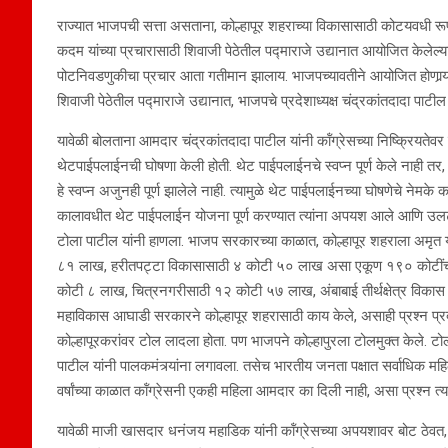
राज्यात भाजपची सत्ता असताना, कोल्हापूर शहराच्या विकासासाठी कोटयवधी रूपया
कदम यांच्या प्रचारासाठी शिवाजी पेठेतील पद्माराजे उद्यानात आयोजित केलेल्या
पोटनिवडणुकीचा प्रचार आता गतीमान झालाय. भाजपच्यावतीने आयोजित होणार्‍या
शिवाजी पेठेतील पद्माराजे उद्यानात, भाजपचे प्रदेशाध्यक्ष चंद्रकांतदादा पाटील
यावेळी बोलताना आमदार चंद्रकांतदादा पाटील यांनी कॉंग्रेसच्या निष्क्रियत
थेटपाईपलाईनची घोषणा केली होती. थेट पाईपलाईनचे स्वप्न पूर्ण केले नाही तर,
हे स्वप्न अजुनही पूर्ण झालेले नाही. त्यामुळे थेट पाईपलाईनच्या घोषणेचे नेमके
कालावधीत थेट पाईपलाईन योजना पूर्ण करण्यात त्यांना अपयश आले आणि उलट
टोला पाटील यांनी हाणला. भाजप सरकारच्या काळात, कोल्हापूर शहराला अमृ
८१ लाख, हरीतपट्टा विकासासाठी ४ कोटी ५० लाख असा एकूण १९० कोटींचा न
कोटी ८ लाख, चित्रनगरीसाठी १२ कोटी ५७ लाख, अंबाबाई तीर्थक्षेत्र विकास
महाविकास आघाडी सरकारने कोल्हापूर शहरासाठी काय केले, असाही प्रश्‍न प्रदे
कोल्हापूरकरांवर टोल लादला होता. पण भाजपने कोल्हापुरला टोलमुक्त केले.
पाटील यांनी पालकमंत्र्यांना लगावला. तसेच भारतीय जनता पक्षात सर्वाधिक महि
वर्षांच्या काळात कॉंग्रेसनी एकही महिला आमदार का दिली नाही, असा प्रश्‍न त्य
यावेळी माजी खासदार धनंजय महाडिक यांनी कॉंग्रेसच्या अपयशावर बोट ठेवत,