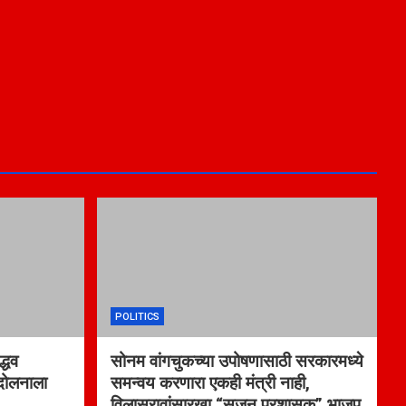
POLITICS
्धव
सोनम वांगचुकच्या उपोषणासाठी सरकारमध्ये
ंदोलनाला
समन्वय करणारा एकही मंत्री नाही,
विलासरावांसारखा “सृजन प्रशासक” भाजप