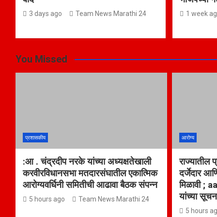
3 days ago
Team News Marathi 24
1 week a
You Missed
प्रशासकीय
आरोग्य
:आ . चंद्रदीप नरके यांच्या अध्यक्षतेखाली
राज्यातील प
करवीरविधानसभा मतदारसंघातील एकात्मिक
दर्जेदार आण
आरोग्यवर्धिनी समितीची आढावा बैठक संपन्न
मिळावी ; a
यांच्या सूच
5 hours ago
Team News Marathi 24
5 hours a