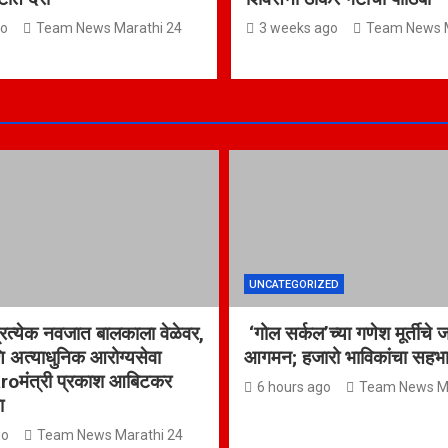
go
Team News Marathi 24
3 weeks ago
Team News M
UNCATEGORIZED
्रत्येक नवजात बालकाला वेळेवर,
‘गोल सर्कल’च्या गणेश मूर्तीचे 
ि अत्याधुनिक आरोग्यसेवा
आगमन; हजारो भाविकांचा सहभ
aroमंत्री प्रकाश आबिटकर
6 hours ago
Team News Ma
ना
go
Team News Marathi 24