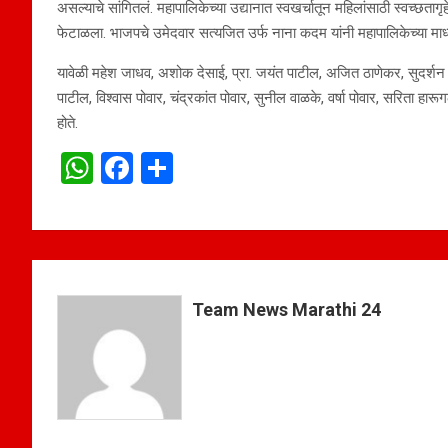
असल्याचे सांगितलं. महापालिकेच्या उद्यानात स्वखर्चातून महिलांसाठी स्वच्छता
फेटाळला. भाजपचे उमेदवार सत्यजित उर्फ नाना कदम यांनी महापालिकेच्या माध्यम
यावेळी महेश जाधव, अशोक देसाई, प्रा. जयंत पाटील, अजित ठाणेकर, सुदर्शन
पाटील, विश्‍वास पोवार, चंद्रकांत पोवार, सुनील वाळके, वर्षा पोवार, सरिता
होते.
W
F
S
h
a
h
at
ce
ar
s
b
e
A
o
Team News Marathi 24
p
o
p
k