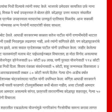
ंचा निधी दिल्याचे त्यांनी स्पष्ट केले. भाजपचे उमेदवार सत्यजित उर्फ नाना
, मिसळ पे चर्चा उपक्रमात ते बोलत होते. कोल्हापूर उत्तर मतदार संघातील
 प्रत्येक उपक्रमाला मतदारांचा उत्स्फूर्त प्रतिसाद मिळतोय. आज सकाळी
 यांच्यासह अन्य नेत्यांनी मतदारांशी संवाद साधला.
ेवर बोट ठेवले. आघाडी सरकारच्या काळात सतेज पाटील यांनी राणाभीमदेवी थाटात
 मी एकही निवडणूक लढवणार नाही, असे त्यांनी सांगितले होते. पण कोल्हापूरकरांचे
 काय झाले, असा सवाल प्रदेशाध्यक्ष पाटील यांनी उपस्थित केला. जाहीर केलेल्या
 पालकमंत्री मलाच थेट पाईपलाईनबद्दल विचारतात, हा मोठा विनोद असल्याचा
त योजनेतून ड्रेनेजसाठी ७० कोटी ७७ लाख, पाणी पुरवठा योजनेसाठी ११४ कोटी
िधी दिला. शिवाय रंकाळा संवर्धनासाठी ५ कोटी, शाहू जन्मस्थळ विकासाला २
 आराखडयासाठी तब्बल ८० कोटी रूपये दिलेत. गेल्या दोन-अडीच वर्षात
शाध्यक्ष चंद्रकांतदादा पाटील यांनी उपस्थित केला. कॉंगे्स आघाडी सरकारने
 टोलची पावती फाडणारे टोलमुक्तीबाबत कधी बोलत नाहीत, असा टोलाही आमदार
ला आमदार असल्याचे सांगत, छत्रपती ताराराणींच्या कोल्हापूर शहरातून, गेल्या ५०
ांनी विचारला.
 शहरातील रखडलेल्या योजनांमुळे नागरिकांना गैरसोयींचा सामना करावा लागत