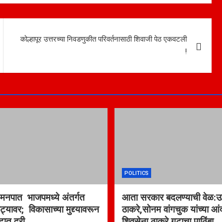
कोल्हापूर उत्तरच्या निवडणुकीत परिवर्तनासाठी शिवाजी पेठ एकवटली
!
POLITICS
नपात भाजपमध्ये अंतर्गत
आता सरकार बदलण्याची वेळ:उद
ट्यावर; विकासाच्या मुद्द्यावरून
ठाकरे,सोनम वांगचुक यांच्या आ
टात दरी
शिवसेना ठाकरे गटाचा पाठिंबा