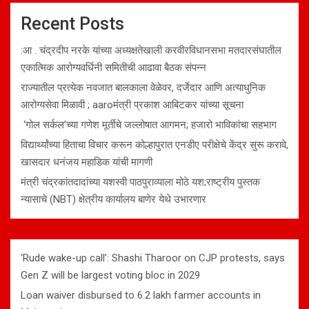
Recent Posts
:आ . चंद्रदीप नरके यांच्या अध्यक्षतेखाली करवीरविधानसभा मतदारसंघातील
एकात्मिक आरोग्यवर्धिनी समितीची आढावा बैठक संपन्न
राज्यातील प्रत्येक नवजात बालकाला वेळेवर, दर्जेदार आणि अत्याधुनिक
आरोग्यसेवा मिळावी ; aaroमंत्री प्रकाश आबिटकर यांच्या सूचना
‘गोल सर्कल’च्या गणेश मूर्तीचे जल्लोषात आगमन; हजारो भाविकांचा सहभाग
विद्यार्थ्यांच्या हिताचा विचार करून कोल्हापुरात एनडीए परीक्षेचे केंद्र सुरू करावे,
खासदार धनंजय महाडिक यांची मागणी
मंत्री चंद्रकांतदादांच्या यशस्वी पाठपुराव्याला मोठे यश;राष्ट्रीय पुस्तक
न्यासाचे (NBT) क्षेत्रीय कार्यालय बाणेर येथे उभारणार
‘Rude wake-up call’: Shashi Tharoor on CJP protests, says
Gen Z will be largest voting bloc in 2029
Loan waiver disbursed to 6.2 lakh farmer accounts in