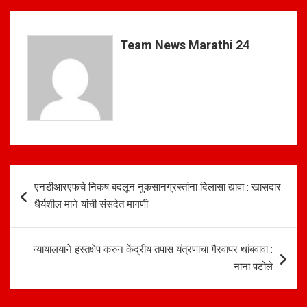
s
b
e
A
o
Team News Marathi 24
p
o
p
k
Post
एनडीआरएफचे निकष बदलून नुकसानग्रस्तांना दिलासा द्यावा : खासदार
navigation
धैर्यशील माने यांची संसदेत मागणी
न्यायालयाने हस्तक्षेप करुन केंद्रीय तपास यंत्रणांचा गैरवापर थांबवावा :
नाना पटोले