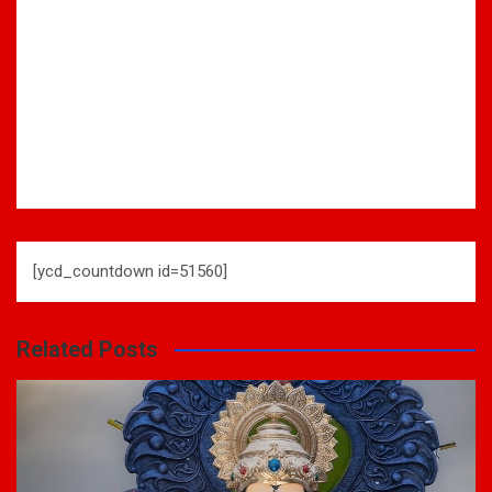
[ycd_countdown id=51560]
Related Posts