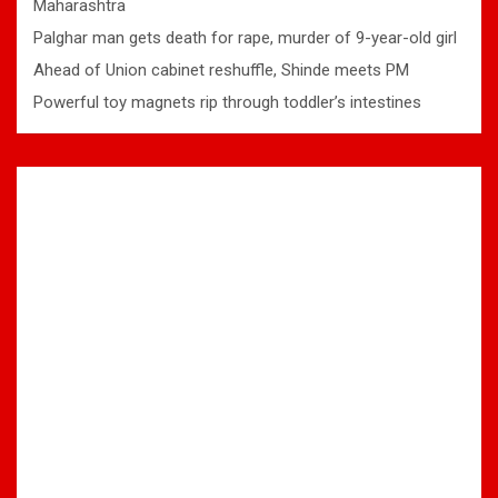
Maharashtra
Palghar man gets death for rape, murder of 9-year-old girl
Ahead of Union cabinet reshuffle, Shinde meets PM
Powerful toy magnets rip through toddler’s intestines