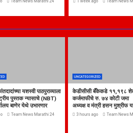
go
Team News Marathi 24
1 week ago
Team News Ma
ZED
UNCATEGORIZED
कांतदादांच्या यशस्वी पाठपुराव्याला
केडीसीसी बँकेकडे ११,१९८ शेत
्ट्रीय पुस्तक न्यासाचे (NBT)
कर्जमाफीचे रु. ७४ कोटी जम
र्यालय बाणेर येथे उभारणार
अध्यक्ष व मंत्री हसन मुश्रीफ य
go
Team News Marathi 24
3 hours ago
Team News Ma