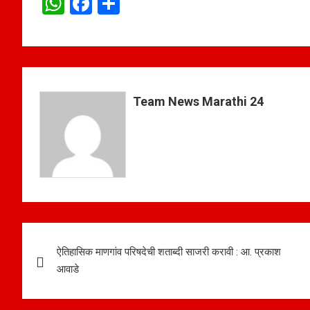
W
F
S
h
a
h
at
ce
ar
s
b
e
A
o
Team News Marathi 24
p
o
p
k
Post
ऐतिहासिक माणगांव परिषदेची शताब्दी साजरी करावी : आ. प्रकाश
navigation
आवाडे