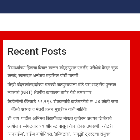
Recent Posts
विद्यार्थ्यांच्या हिताचा विचार करून कोल्हापुरात एनडीए परीक्षेचे केंद्र सुरू
करावे, खासदार धनंजय महाडिक यांची मागणी
मंत्री चंद्रकांतदादांच्या यशस्वी पाठपुराव्याला मोठे यश;राष्ट्रीय पुस्तक
न्यासाचे (NBT) क्षेत्रीय कार्यालय बाणेर येथे उभारणार
केडीसीसी बँकेकडे ११,१९८ शेतकऱ्यांचे कर्जमाफीचे रु. ७४ कोटी जमा
बँकेचे अध्यक्ष व मंत्री हसन मुश्रीफ यांची माहिती
डी. वाय. पाटील अभिमत विद्यापीठात मोफत कृत्रिम अवयव शिबिराचे
आयोजन -मंगळवार ११ ऑगस्ट पासून तीन दिवस तपासणी -रोटरी
‘सनराईज’, राईज बायोनिक्स, ‘इक्विटास’, ‘समृद्धी’ ट्रस्टचा संयुक्त