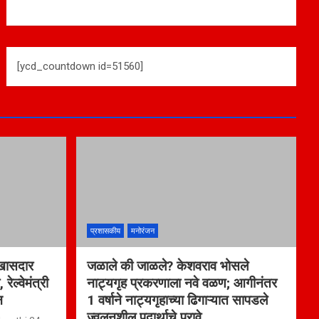
[ycd_countdown id=51560]
प्रशासकीय
मनोरंजन
ी खासदार
जळाले की जाळले? केशवराव भोसले
ेल्वेमंत्री
नाट्यगृह प्रकरणाला नवे वळण; आगीनंतर
न
1 वर्षाने नाट्यगृहाच्या ढिगाऱ्यात सापडले
ज्वलनशील पदार्थाचे पुरावे