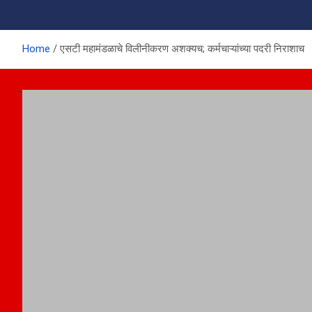
Home
एसटी महामंडळाचे विलीनीकरण अशक्यच; कर्मचाऱ्यांच्या पदरी निराशाच