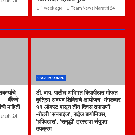
rathi 24
1 week ago
Team News Marathi 24
UNCATEGORIZED
कऱ्यांचे
डी. वाय. पाटील अभिमत विद्यापीठात मोफत
ा बँकेचे
कृत्रिम अवयव शिबिराचे आयोजन -मंगळवार
ांची माहिती
११ ऑगस्ट पासून तीन दिवस तपासणी
-रोटरी ‘सनराईज’, राईज बायोनिक्स,
rathi 24
‘इक्विटास’, ‘समृद्धी’ ट्रस्टचा संयुक्त
उपक्रम