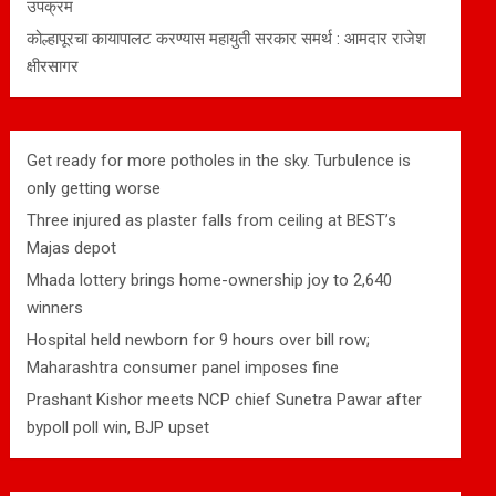
उपक्रम
कोल्हापूरचा कायापालट करण्यास महायुती सरकार समर्थ : आमदार राजेश
क्षीरसागर
Get ready for more potholes in the sky. Turbulence is
only getting worse
Three injured as plaster falls from ceiling at BEST’s
Majas depot
Mhada lottery brings home-ownership joy to 2,640
winners
Hospital held newborn for 9 hours over bill row;
Maharashtra consumer panel imposes fine
Prashant Kishor meets NCP chief Sunetra Pawar after
bypoll poll win, BJP upset