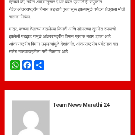
म्हणाले की, नवीन आदेशानुसार एअर बबल प्रणालीही संपुष्टात
येईल.आंतरराष्ट्रीय विमान उड्डाणे पुन्हा सुरू झाल्यामुळे पर्यटन क्षेत्राला मोठी
चालना मिळेल.
मात्र, कच्च्या तेलाच्या वाढलेल्या किमती आणि डॉलरच्या तुलनेत रुपयाची
झालेली पडझड यामुळे आंतरराष्ट्रीय विमान प्रवास महाग झाला आहे.
आंतरराष्ट्रीय विमान उड्डाणांमुळे देशांतर्गत, आंतरराष्ट्रीय पर्यटनात वाढ
तसेच मालवाहतुकीला गती मिळणार आहे.
W
F
S
h
a
h
at
ce
ar
s
b
e
A
o
Team News Marathi 24
p
o
p
k