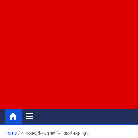
Home
आंतरराष्ट्रीय उड्डाणे ‘या’ तारखेपासून सुरू