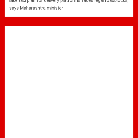
Bike taxi plan for delivery platforms faces legal roadblocks,
says Maharashtra minister