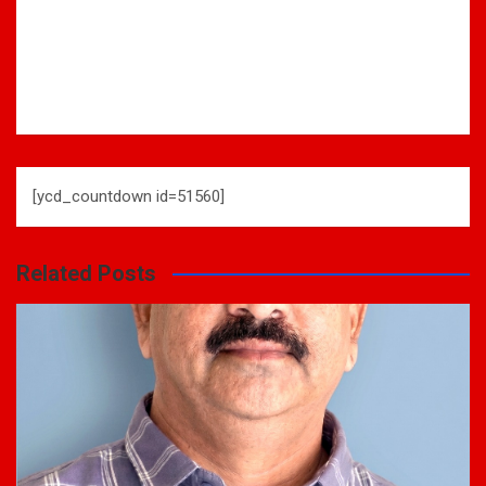
[ycd_countdown id=51560]
Related Posts