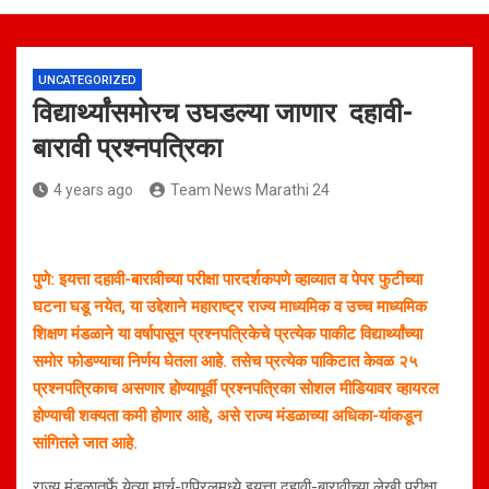
UNCATEGORIZED
विद्यार्थ्यांसमोरच उघडल्या जाणार दहावी-
बारावी प्रश्नपत्रिका
4 years ago
Team News Marathi 24
पुणे: इयत्ता दहावी-बारावीच्या परीक्षा पारदर्शकपणे व्हाव्यात व पेपर फुटीच्या
घटना घडू नयेत, या उद्देशाने महाराष्ट्र राज्य माध्यमिक व उच्च माध्यमिक
शिक्षण मंडळाने या वर्षापासून प्रश्नपत्रिकेचे प्रत्येक पाकीट विद्यार्थ्यांच्या
समोर फोडण्याचा निर्णय घेतला आहे. तसेच प्रत्येक पाकिटात केवळ २५
प्रश्नपत्रिकाच असणार होण्यापूर्वी प्रश्नपत्रिका सोशल मीडियावर व्हायरल
होण्याची शक्यता कमी होणार आहे, असे राज्य मंडळाच्या अधिका-यांकडून
सांगितले जात आहे.
राज्य मंडळातर्फे येत्या मार्च-एप्रिलमध्ये इयत्ता दहावी-बारावीच्या लेखी परीक्षा