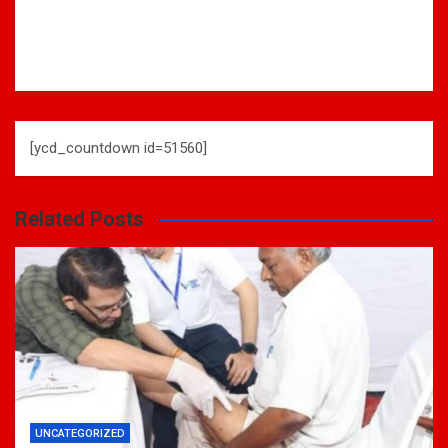
[ycd_countdown id=51560]
Related Posts
UNCATEGORIZED