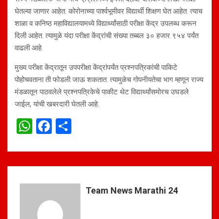
घेतल्या जाणार आहेत. कोरोनाच्या पार्श्वभूमीवर विद्यार्थी शिक्षण घेत आहेत. त्याच
शाळा व कनिष्ठ महाविद्यालयामध्ये विद्यार्थ्यांसाठी परीक्षा केंद्र उपलब्ध करून
दिली आहेत. त्यामुळे यंदा परीक्षा केंद्रांची संख्या तब्बल ३० हजार ९५४ पर्यंत
वाढली आहे.
मुख्य परीक्षा केंद्रातून उपपरीक्षा केंद्रांपर्यंत प्रश्नपत्रिकांची पाकिटे
पोहोचवताना ती फोडली जाऊ शकतात. त्यामुळेच गोपनीयतेचा भाग म्हणून राज्य
मंडळातून पाठवलेले प्रश्नपत्रिकेचे पाकीट थेट विद्यार्थ्यांसमोरच उघडले
जाईल, यांची खबरदारी घेतली आहे.
W
F
S
h
a
h
at
ce
ar
s
b
e
A
o
Team News Marathi 24
p
o