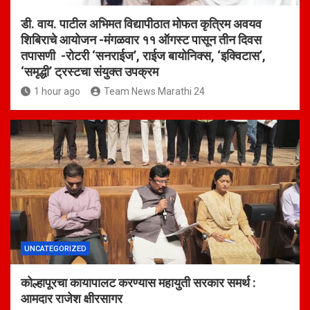
डी. वाय. पाटील अभिमत विद्यापीठात मोफत कृत्रिम अवयव
शिबिराचे आयोजन -मंगळवार ११ ऑगस्ट पासून तीन दिवस
तपासणी -रोटरी ‘सनराईज’, राईज बायोनिक्स, ‘इक्विटास’,
‘समृद्धी’ ट्रस्टचा संयुक्त उपक्रम
1 hour ago
Team News Marathi 24
UNCATEGORIZED
कोल्हापूरचा कायापालट करण्यास महायुती सरकार समर्थ :
आमदार राजेश क्षीरसागर