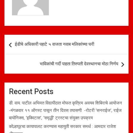
p
k
Post
ईडीचे अधिकारी पहाटे ५ वाजता नवाब मलिकांच्या घरी
navigation
भाविकांची गर्दी पाहता तिरुपती देवस्थानचा मोठा निर्णय
Recent Posts
डी. वाय. पाटील अभिमत विद्यापीठात मोफत कृत्रिम अवयव शिबिराचे आयोजन
-मंगळवार ११ ऑगस्ट पासून तीन दिवस तपासणी -रोटरी ‘सनराईज’, राईज
बायोनिक्स, ‘इक्विटास’, ‘समृद्धी’ ट्रस्टचा संयुक्त उपक्रम
कोल्हापूरचा कायापालट करण्यास महायुती सरकार समर्थ : आमदार राजेश