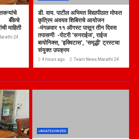
कऱ्यांचे
डी. वाय. पाटील अभिमत विद्यापीठात मोफत
ा बँकेचे
कृत्रिम अवयव शिबिराचे आयोजन
ांची माहिती
-मंगळवार ११ ऑगस्ट पासून तीन दिवस
तपासणी -रोटरी ‘सनराईज’, राईज
arathi 24
बायोनिक्स, ‘इक्विटास’, ‘समृद्धी’ ट्रस्टचा
संयुक्त उपक्रम
4 hours ago
Team News Marathi 24
UNCATEGORIZED