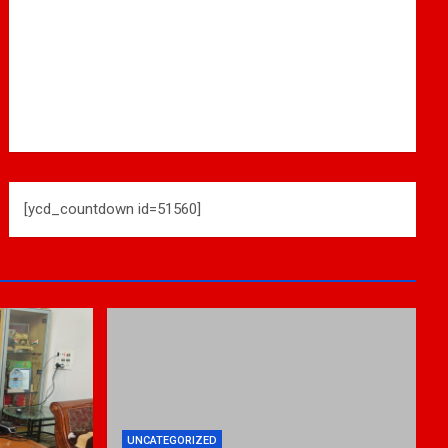
[ycd_countdown id=51560]
UNCATEGORIZED