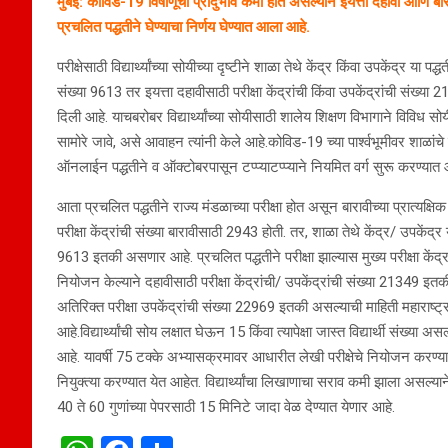
मुंबई: कोविड-19 विषाणूचा प्रादुर्भाव कमी होत असल्याने इयत्ता दहावी आणि बारा
प्रचलित पद्धतीने घेण्याचा निर्णय घेण्यात आला आहे.
परीक्षेसाठी विद्यार्थ्यांच्या सोयीच्या दृष्टीने शाळा तेथे केंद्र किंवा उपकेंद्र य
संख्या 9613 तर इयत्ता दहावीसाठी परीक्षा केंद्रांची किंवा उपकेंद्रांची संख्य
दिली आहे. याचबरोबर विद्यार्थ्यांच्या सोयीसाठी शालेय शिक्षण विभागाने विविध सोयी
सामोरे जावे, असे आवाहन त्यांनी केले आहे.कोविड-19 च्या पार्श्वभूमीवर शाळांचे 
ऑनलाईन पद्धतीने व ऑक्टोबरपासून टप्प्याटप्प्याने नियमित वर्ग सुरू करण्यात
आता प्रचलित पद्धतीने राज्य मंडळाच्या परीक्षा होत असून बारावीच्या प्रात्यक्षिक
परीक्षा केंद्रांची संख्या बारावीसाठी 2943 होती. तर, शाळा तेथे केंद्र/ उपकेंद्र य
9613 इतकी असणार आहे. प्रचलित पद्धतीने परीक्षा झाल्यास मुख्य परीक्षा केंद्रा
नियोजन केल्याने दहावीसाठी परीक्षा केंद्रांची/ उपकेंद्रांची संख्या 21349 इतक
अतिरिक्त परीक्षा उपकेंद्रांची संख्या 22969 इतकी असल्याची माहिती महाराष्ट्
आहे.विद्यार्थ्यांची सोय लक्षात घेऊन 15 किंवा त्यापेक्षा जास्त विद्यार्थी संख्य
आहे. यावर्षी 75 टक्के अभ्यासक्रमावर आधारीत लेखी परीक्षेचे नियोजन करण्या
नियुक्त्या करण्यात येत आहेत. विद्यार्थ्यांचा लिखाणाचा सराव कमी झाला असल्याने 
40 ते 60 गुणांच्या पेपरसाठी 15 मिनिटे जादा वेळ देण्यात येणार आहे.