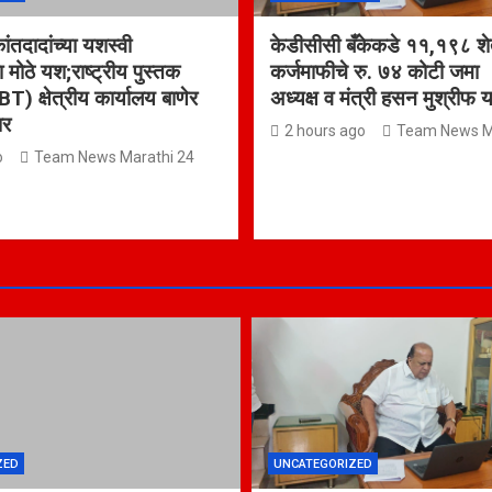
कांतदादांच्या यशस्वी
केडीसीसी बँकेकडे ११,१९८ शेत
ा मोठे यश;राष्ट्रीय पुस्तक
कर्जमाफीचे रु. ७४ कोटी जम
BT) क्षेत्रीय कार्यालय बाणेर
अध्यक्ष व मंत्री हसन मुश्रीफ य
ार
2 hours ago
Team News M
o
Team News Marathi 24
ZED
UNCATEGORIZED