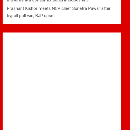
Maharashtra consumer panel imposes fine
Prashant Kishor meets NCP chief Sunetra Pawar after
bypoll poll win, BJP upset