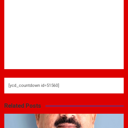
[ycd_countdown id=51560]
Related Posts