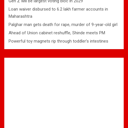
Gen Z will be largest voting bloc in 2029
Loan waiver disbursed to 6.2 lakh farmer accounts in
Maharashtra
Palghar man gets death for rape, murder of 9-year-old girl
Ahead of Union cabinet reshuffle, Shinde meets PM
Powerful toy magnets rip through toddler’s intestines