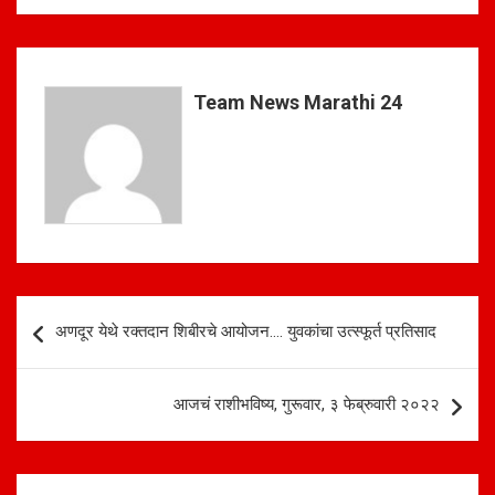
at
ce
ar
s
b
e
A
o
Team News Marathi 24
p
o
p
k
Post
अणदूर येथे रक्तदान शिबीरचे आयोजन…. युवकांचा उत्स्फूर्त प्रतिसाद
navigation
आजचं राशीभविष्य, गुरूवार, ३ फेब्रुवारी २०२२