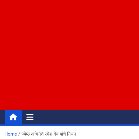
Home
ज्येष्ठ अभिनेते रमेश देव यांचे निधन