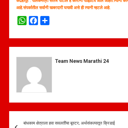
कोल्हापूर : पालकमंत्री सतेज पाटील हे कोरोना पाझिटिव आले आहेत.त्यानी कोरोन
आहे.संपर्कातील सर्वानी खबरदारी घयावी असे ही त्यानी म्हटले आहे.
W
F
S
h
a
h
at
ce
ar
s
b
e
A
o
Team News Marathi 24
p
o
p
k
Post
बांधकाम क्षेत्राला हवा सवलतींचा बूस्टर; अर्थसंकल्पातून क्रिडाई