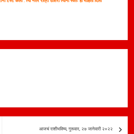
ा टेस्ट केली . त्या नंतर रात्री उशिरा त्यानी स्वतः ही माहिती दिली
आजचं राशीभविष्य, गुरूवार, २७ जानेवारी २०२२