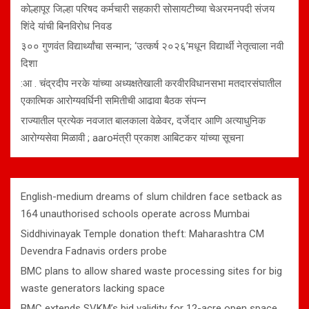
कोल्हापूर जिल्हा परिषद कर्मचारी सहकारी सोसायटीच्या चेअरमनपदी संजय
शिंदे यांची बिनविरोध निवड
३०० गुणवंत विद्यार्थ्यांचा सन्मान; ‘उत्कर्ष २०२६’मधून विद्यार्थी नेतृत्वाला नवी
दिशा
:आ . चंद्रदीप नरके यांच्या अध्यक्षतेखाली करवीरविधानसभा मतदारसंघातील
एकात्मिक आरोग्यवर्धिनी समितीची आढावा बैठक संपन्न
राज्यातील प्रत्येक नवजात बालकाला वेळेवर, दर्जेदार आणि अत्याधुनिक
आरोग्यसेवा मिळावी ; aaroमंत्री प्रकाश आबिटकर यांच्या सूचना
English-medium dreams of slum children face setback as
164 unauthorised schools operate across Mumbai
Siddhivinayak Temple donation theft: Maharashtra CM
Devendra Fadnavis orders probe
BMC plans to allow shared waste processing sites for big
waste generators lacking space
BMC extends SVKM’s bid validity for 12-acre open space