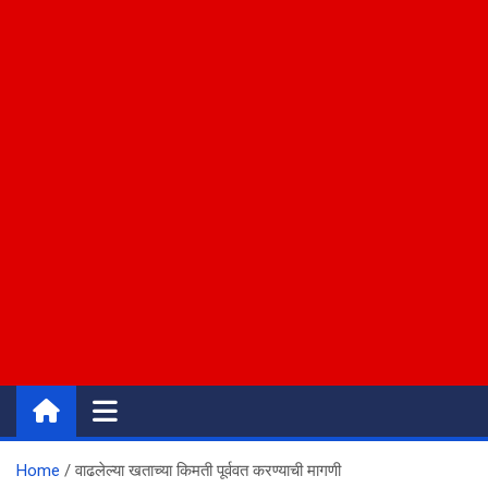
Home
वाढलेल्या खताच्या किमती पूर्ववत करण्याची मागणी