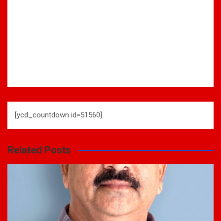
[ycd_countdown id=51560]
Related Posts