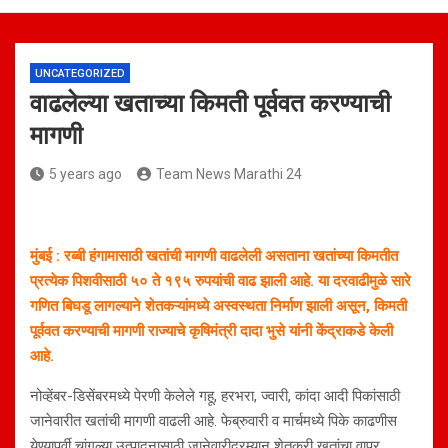
UNCATEGORIZED
वाढलेल्या खताच्या किमती पूर्ववत करण्याची
मागणी
5 years ago
Team News Marathi 24
मुंबई : रब्बी हंगामासाठी खतांची मागणी वाढलेली असताना खतांच्या किमतीत
प्रत्येक पिशवीसाठी ५० ते १९५ रुपयांची वाढ झाली आहे. या दरवाढीमुळे सारे
गणित बिघडू लागल्याने शेतकऱ्यांमध्ये अस्वस्थता निर्माण झाली असून, किमती
पूर्ववत करण्याची मागणी राज्याचे कृषिमंत्री दादा भुसे यांनी केंद्राकडे केली
आहे.
नोव्हेंबर-डिसेंबरमध्ये पेरणी केलेले गहू, हरभरा, ज्वारी, कांदा आदी पिकांसाठी
जानेवारीत खतांची मागणी वाढली आहे. फेब्रुवारी व मार्चमध्ये पिके काढणीस
येण्यापूर्वी चांगल्या उत्पादनासाठी जानेवारीदरम्यान शेतकरी खतांचा वापर