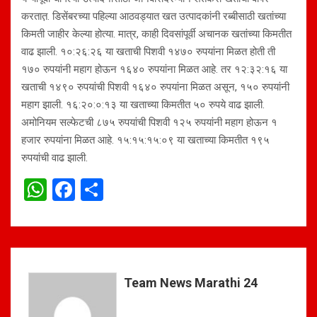
करतात़. डिसेंबरच्या पहिल्या आठवड्यात खत उत्पादकांनी रब्बीसाठी खतांच्या
किमती जाहीर केल्या होत्या. मात्र, काही दिवसांपूर्वी अचानक खतांच्या किमतीत
वाढ झाली. १०:२६:२६ या खताची पिशवी १४७० रुपयांना मिळत होती ती
१७० रुपयांनी महाग होऊन १६४० रुपयांना मिळत आहे. तर १२:३२:१६ या
खताची १४९० रुपयांची पिशवी १६४० रुपयांना मिळत असून, १५० रुपयांनी
महाग झाली. १६:२०:०:१३ या खताच्या किमतीत ५० रुपये वाढ झाली.
अमोनियम सल्फेटची ८७५ रुपयांची पिशवी १२५ रुपयांनी महाग होऊन १
हजार रुपयांना मिळत आहे. १५:१५:१५:०९ या खताच्या किमतीत १९५
रुपयांची वाढ झाली.
W
F
S
h
a
h
at
ce
ar
s
b
e
A
o
Team News Marathi 24
p
o