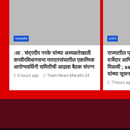
प्रशासकीय
आरोग्य
:आ . चंद्रदीप नरके यांच्या अध्यक्षतेखाली
राज्यातील प
करवीरविधानसभा मतदारसंघातील एकात्मिक
दर्जेदार आण
आरोग्यवर्धिनी समितीची आढावा बैठक संपन्न
मिळावी ; a
यांच्या सूच
6 hours ago
Team News Marathi 24
7 hours a