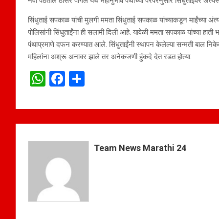
नवी पेठेतील ठोसर पागेल येथे महानुभाव पंथाच्या परंपरेनुसार सिंधुताईंवर अंत्
सिंधुताई सपकाळ यांची मुलगी ममता सिंधुताई सपकाळ यांच्याकडून माईंच्या अंत
पोलिसांनी सिंधुताईंना ही सलामी दिली आहे. यावेळी ममता सपकाळ यांच्या हाती भा
पंथाप्रमाणे दफन करण्यात आले. सिंधुताईंनी स्थापन केलेल्या सन्मती बाल निक
महिलांना अश्रू अनावर झाले तर अनेकजणी हुंकदे देत रडत होत्या.
W
F
S
h
a
h
at
ce
ar
s
b
e
A
o
Team News Marathi 24
p
o
p
k