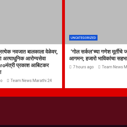
UNCATEGORIZED
्रत्येक नवजात बालकाला वेळेवर,
‘गोल सर्कल’च्या गणेश मूर्तीचे 
ि अत्याधुनिक आरोग्यसेवा
आगमन; हजारो भाविकांचा सहभ
aroमंत्री प्रकाश आबिटकर
7 hours ago
Team News Ma
ना
go
Team News Marathi 24