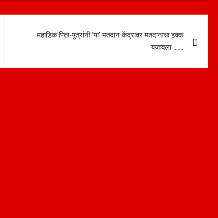
महाडिक पिता-पुत्रांनी ‘या’ मतदान केंद्रावर मतदानाचा हक्क
बजावला …….