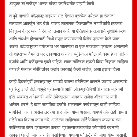
आयुक्त डॉ.राजेंद्र भारुड यांच्या उपस्थितीत पाहणी केली.
ते पुढे म्हणाले, कोल्हापूर शहरास भेट देणारा प्रत्येक पर्यटक हा रंकाळा
तलावास आवर्जून भेट देतो. यासह शहरासह जिल्ह्यातील नागरिकांचे हक्काचे
विरंगुळा केंद्र म्हणजे रंकाळा तलाव आहे. या ऐतिहासिक तलावाचे सुशोभिकरण
आणि संवर्धन होण्यासाठी निधी मंजूर करण्यासाठी विशेष प्रयत्न केले जात
आहेत. कोल्हापूरच्या पर्यटनात भर घालणारा हा एक महत्त्वाचा प्रकल्प असल्याने
तो शहराच्या वैभवात भर टाकणारा असावा. म्युझिकल फौंटनचे काम हे जागतिक
दर्जाचे आणि दर्जेदारच झाले पाहिजे. त्यात तांत्रिक त्रुटी किंवा निकृष्ट साहित्य
वापरले गेल्यास संबंधितांवर कठोर कारवाई केली जाईल, असा इशारा दिला.
काही दिवसांपूर्वी वृत्तपत्रातून यामध्ये चायना मटेरियल वापरले जाणार असल्याचे
प्रसिद्ध झाले होते. यामुळे प्रकल्पाची आणि लोकप्रतिनिधींची नाहक बदनामी
होते. याबाबत अधिकारी आणि ठेकेदारांना आमदार राजेश क्षीरसागर यांनी
धारेवर धरले. हे काम जागतिक दर्जाचे असल्याने परदेशातून काही साहित्य
मागविले जाणार असेल तर त्याचा दर्जाचा योग्य असावा. यामध्ये कोणतेही चायना
मटेरियल दिसता कामा नये. आलेल्या साहित्याचे सर्टिफिकेशन करूनच त्या
साहित्याचा वापर प्रकल्पात करावा. प्रकल्पाच्याबाबतीत कोणतीही बदनामी
खपवून घेतली जाणार नाही. बसविण्यात येणाऱ्या फौंऊटेनची जागा योग्य असावी,