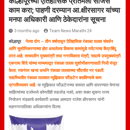
कोल्हापूरच्या ऐतिहासिक प्रतिमेला साजेसे
काम करा; पाहणी दरम्यान आ.क्षीरसागर यांच्या
मनपा अधिकारी आणि ठेकेदारांना सूचना
3 months ago
Team News Marathi 24
कोल्हापूर
:
गेल्या दोन – तीन वर्षापासून ऐतिहासिक रंकाळा तलाव संवर्धन
आणि सुशोभिकरणाच्या होत असलेल्या विकास कामांमुळे पर्यटनाचा केंद्रबिंदू
ठरत आहे. तत्कालीन मुख्यमंत्री तथा नगरविकास मंत्री, सद्याचे उपमुख्यमंत्री
एकनाथ शिंदे यांच्या माध्यमातून रंकाळा तलाव सुशोभीकरणासाठी निधी मंजूर
केला. त्यानंतर खऱ्या अर्थाने रंकाळा तलावाच्या सौंदर्यात भर पडली.
सद्यस्थितीत रंकाळा तलावात म्युझिकल फौंऊटेन बसविण्याचे काम
प्रगतीपथावर आहे.
या म्युझिकल फौंऊटेनच्या कामात आणि वापरण्यात येणाऱ्या
साहित्यांच्या दर्जामध्ये कोणतीही तडजोड नको, अशा सक्त सूचना राज्य
नियोजन मंडळाचे कार्यकारी अध्यक्ष आमदार राजेश क्षीरसागर यांनी
महानगरपालिका अधिकाऱ्यांना दिल्या.