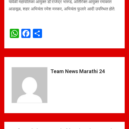
यावेळी महापालिका आयुक्त डॉ.राजेंद्र भारुड, अतिरिक्त आयुक्त रमाकांत
आडसूळ, शहर अभियंता रमेश मस्कर, अभियंता फुलारे आदी उपस्थित होते.
W
F
S
h
a
h
at
ce
ar
s
b
e
A
o
Team News Marathi 24
p
o
p
k
Post