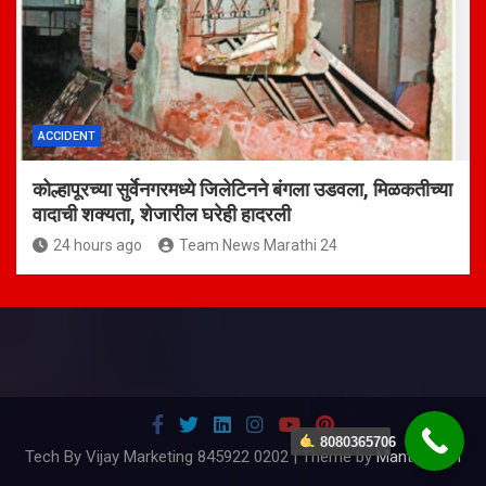
ACCIDENT
कोल्हापूरच्या सुर्वेनगरमध्ये जिलेटिनने बंगला उडवला, मिळकतीच्या
वादाची शक्यता, शेजारील घरेही हादरली
24 hours ago
Team News Marathi 24
8080365706
Tech By Vijay Marketing 845922 0202 | Theme by
Mantrabrain