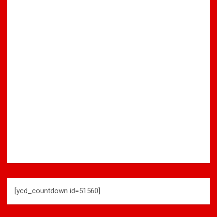
[ycd_countdown id=51560]