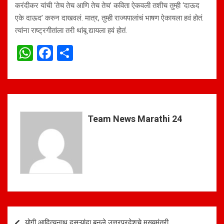
करंदीकर यांची ‘तेच तेच आणि तेच तेच’ कविता ऐकवली तशीच तुम्ही ‘दाऊद
एके दाऊद’ करुन दाखवलं. मात्र, तुम्ही राज्यपालांचं भाषण ऐकायला हवं होतं.
त्यांना राष्ट्रगीतांला तरी थांबू द्यायला हवं होतं.
W
F
S
h
a
h
at
ce
ar
s
b
e
A
o
Team News Marathi 24
p
o
p
k
Post
योगी आदित्यनाथ दुसऱ्यांदा बनले उत्तरप्रदेशचे मुख्यमंत्री