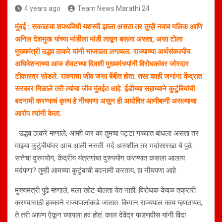
4 years ago
Team News Marathi 24
मुंबई : सकाळचा शपथविधी यशस्वी झाला असता तर तुम्ही नवाब मलिक आणि
अनिल देशमुख यांच्या मांडीला मांडी लावून बसला असता, असा टोला
मुख्यमंत्री उद्धव ठाकरे यांनी भाजपला लगावला. राज्याच्या अर्थसंकल्पीय
अधिवेशनाच्या आज शेवटच्या दिवशी मुख्यमंत्र्यांनी विरोधकांवर जोरदार
टीकास्त्र सोडले. रावणाचा जीव जसा बेंबीत होता. तसा काही जणांना केंद्रात
सरकार मिळाले तरी त्यांचा जीव मुंबईत आहे. ईडीच्या सहाय्याने कुटुंबियांची
बदनामी करण्याचं कृत्य हे नीचपणा असून ही अघोषित आणीबाणी असल्याचा
आरोप त्यांनी केला.
उद्धव ठाकरे म्हणाले, आम्ही जर का तुमचा पट्टा गळ्यात बांधला असता तर
माझ्या कुटुंबीयांवर आच आली नसती. मर्द असशील तर मर्दासारखा ये पुढे.
सत्तेचा दुरुपयोग, केंद्रीय यंत्रणांचा दुरुपयोग करण्यात कसला आलाय
मर्दपणा? तुम्ही आमच्या कुटुंबाची बदनामी करताय, हा नीचपणा आहे
मुख्यमंत्री पुढे म्हणाले, मला खोटं बोलता येत नाही. विरोधक केवळ तक्रारी
करण्यासाठी हक्काने राज्यपालांकडे जातात. किमान राज्यपाल काय म्हणतायत,
ते तरी आपण ऐकून घ्यायला हवं होतं. काल देवेंद्र फडणवीस यांनी विंदा