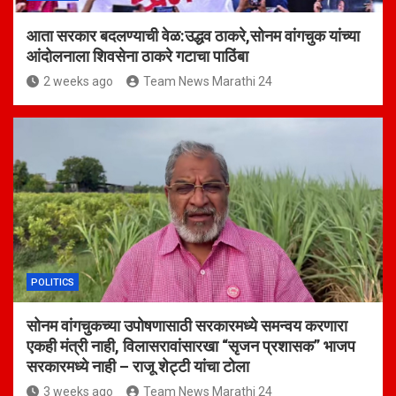
आता सरकार बदलण्याची वेळ:उद्धव ठाकरे,सोनम वांगचुक यांच्या
आंदोलनाला शिवसेना ठाकरे गटाचा पाठिंबा
2 weeks ago
Team News Marathi 24
POLITICS
सोनम वांगचुकच्या उपोषणासाठी सरकारमध्ये समन्वय करणारा
एकही मंत्री नाही, विलासरावांसारखा “सृजन प्रशासक” भाजप
सरकारमध्ये नाही – राजू शेट्टी यांचा टोला
3 weeks ago
Team News Marathi 24