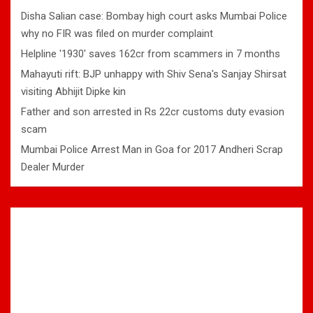
Disha Salian case: Bombay high court asks Mumbai Police
why no FIR was filed on murder complaint
Helpline '1930' saves 162cr from scammers in 7 months
Mahayuti rift: BJP unhappy with Shiv Sena's Sanjay Shirsat
visiting Abhijit Dipke kin
Father and son arrested in Rs 22cr customs duty evasion
scam
Mumbai Police Arrest Man in Goa for 2017 Andheri Scrap
Dealer Murder