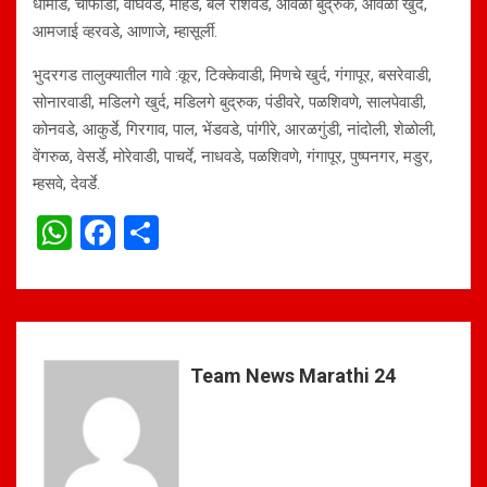
धामोड, चाफोडी, वाघवडे, मोहडे, बेले रशिवडे, आवळी बुद्रुक, आवळी खुर्द,
आमजाई व्हरवडे, आणाजे, म्हासूर्ली.
भुदरगड तालुक्यातील गावे :कूर, टिक्केवाडी, मिणचे खुर्द, गंगापूर, बसरेवाडी,
सोनारवाडी, मडिलगे खुर्द, मडिलगे बुद्रुक, पंडीवरे, पळशिवणे, सालपेवाडी,
कोनवडे, आकुर्डे, गिरगाव, पाल, भेंडवडे, पांगीरे, आरळगुंडी, नांदोली, शेळोली,
वेंगरुळ, वेसर्डे, मोरेवाडी, पाचर्दे, नाधवडे, पळशिवणे, गंगापूर, पुष्पनगर, मडुर,
म्हसवे, देवर्डे.
W
F
S
h
a
h
at
ce
ar
s
b
e
A
o
Team News Marathi 24
p
o
p
k