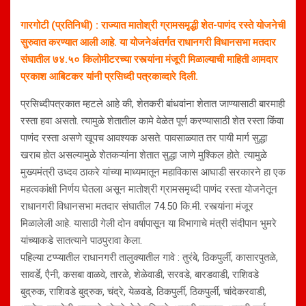
गारगोटी (प्रतिनिधी) : राज्यात मातोश्री ग्रामसमृद्धी शेत-पाणंद रस्ते योजनेची
सुरुवात करण्यात आली आहे. या योजनेअंतर्गत राधानगरी विधानसभा मतदार
संघातील ७४.५० किलोमीटरच्या रस्त्यांना मंजूरी मिळाल्याची माहिती आमदार
प्रकाश आबिटकर यांनी प्रसिध्दी पत्रकाव्दारे दिली.
प्रसिध्दीपत्रकात म्हटले आहे की, शेतकरी बांधवांना शेतात जाण्यासाठी बारमाही
रस्ता हवा असतो. त्यामुळे शेतातील कामे वेळेत पूर्ण करण्यासाठी शेत रस्ता किंवा
पाणंद रस्ता असणे खूपच आवश्यक असते. पावसाळ्यात तर पायी मार्ग सुद्धा
खराब होत असल्यामुळे शेतकऱ्यांना शेतात सुद्धा जाणे मुश्किल होते. त्यामुळे
मुख्यमंत्री उध्दव ठाकरे यांच्या माध्यमातून महाविकास आघाडी सरकारने हा एक
महत्वकांक्षी निर्णय घेतला असून मातोश्री ग्रामसमृध्दी पाणंद रस्ता योजनेतून
राधानगरी विधानसभा मतदार संघातील 74.50 कि.मी. रस्त्यांना मंजूर
मिळालेली आहे. यासाठी गेली दोन वर्षापासून या विभागाचे मंत्री संदीपान भुमरे
यांच्याकडे सातत्याने पाठपुरावा केला.
पहिल्या टप्प्यातील राधानगरी तालुक्यातील गावे : तुरंबे, ठिकपुर्ली, कासारपुतळे,
सावर्डे, एैनी, कसबा वाळवे, तारळे, शेळेवाडी, सरवडे, बारडवाडी, राशिवडे
बुद्रुक, राशिवडे बुद्रुक, चंद्रे, येळवडे, ठिकपुर्ली, ठिकपुर्ली, चांदेकरवाडी,