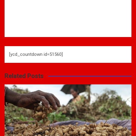
[ycd_countdown id=51560]
Related Posts