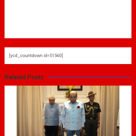
[ycd_countdown id=51560]
Related Posts