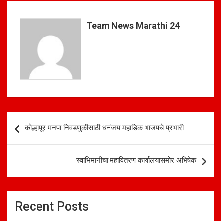
s
b
e
A
o
Team News Marathi 24
p
o
p
k
Post
कोल्हापूर मनपा निवडणुकीसाठी धनंजय महाडिक भाजपचे प्रभारी
navigation
स्वाभिमानीचा महावितरण कार्यालयासमोर अभिषेक
Recent Posts