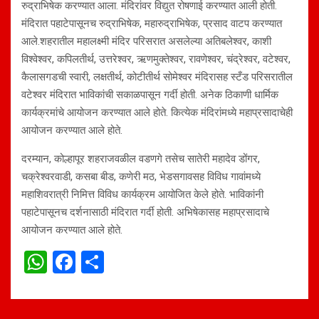
रुद्राभिषेक करण्यात आला. मंदिरांवर विद्युत रोषणाई करण्यात आली होती.
मंदिरात पहाटेपासूनच रुद्राभिषेक, महारुद्राभिषेक, प्रसाद वाटप करण्यात
आले.शहरातील महालक्ष्मी मंदिर परिसरात असलेल्या अतिबलेश्वर, काशी
विश्वेश्वर, कपिलतीर्थ, उत्तरेश्वर, ऋणमुक्तेश्वर, रावणेश्वर, चंद्रेश्वर, वटेश्वर,
कैलासगडची स्वारी, लक्षतीर्थ, कोटीतीर्थ सोमेश्वर मंदिरासह स्टँड परिसरातील
वटेश्वर मंदिरात भाविकांची सकाळपासून गर्दी होती. अनेक ठिकाणी धार्मिक
कार्यक्रमांचे आयोजन करण्यात आले होते. कित्येक मंदिरांमध्ये महाप्रसादाचेही
आयोजन करण्यात आले होते.
दरम्यान, कोल्हापूर शहराजवळील वडणगे तसेच सातेरी महादेव डोंगर,
चक्रेश्वरवाडी, कसबा बीड, कणेरी मठ, भेडसगावसह विविध गावांमध्ये
महाशिवरात्री निमित्त विविध कार्यक्रम आयोजित केले होते. भाविकांनी
पहाटेपासूनच दर्शनासाठी मंदिरात गर्दी होती. अभिषेकासह महाप्रसादाचे
आयोजन करण्यात आले होते.
W
F
S
h
a
h
at
ce
ar