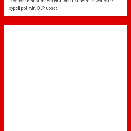
Prashant Kishor meets NCP chief Sunetra Pawar after
bypoll poll win, BJP upset