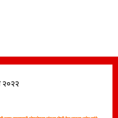
री २०२२