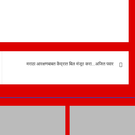
मराठा आरक्षणबाबत केंद्रात बिल मंजूर करा….अजित पवार