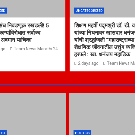
ZED
UNCATEGORIZED
 संघ निवडणूक रखडली! 5
शिक्षण महर्षी पद्मश्री डॉ. डी. 
ऱ्यांविरोधात सर्वोच्च
यांच्या निधनावर खासदार धनं
त अवमान याचिका
यांची श्रद्धांजली “महाराष्ट्राच्
शैक्षणिक जीवनातील उत्तुंग व्यक्ति
ago
Team News Marathi 24
हरपले : खा. धनंजय महाडिक
2 days ago
Team News Ma
ZED
POLITICS