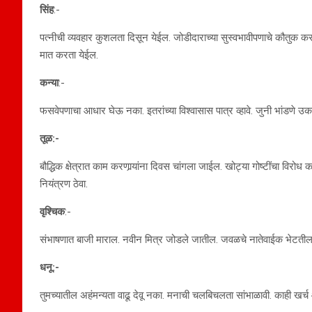
सिंह
:-
पत्नीची व्यवहार कुशलता दिसून येईल. जोडीदाराच्या सुस्वभावीपणाचे कौतुक 
मात करता येईल.
कन्या
:-
फसवेपणाचा आधार घेऊ नका. इतरांच्या विश्वासास पात्र व्हावे. जुनी भांडण
तूळ:-
बौद्धिक क्षेत्रात काम करणार्‍यांना दिवस चांगला जाईल. खोट्या गोष्टींचा विर
नियंत्रण ठेवा.
वृश्चिक
:-
संभाषणात बाजी माराल. नवीन मित्र जोडले जातील. जवळचे नातेवाईक भेटतील. तुम
धनू:-
तुमच्यातील अहंमन्यता वाढू देवू नका. मनाची चलबिचलता सांभाळावी. काही खर्