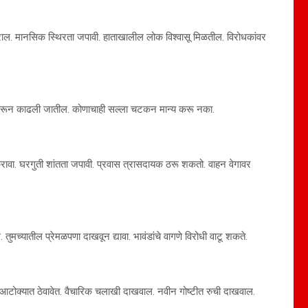
कराल. मानसिक स्थिरता जपावी. हाताखालील लोक विश्वासू मिळतील. विरोधकांवर
े उकरून काढली जातील. कोणाचाही सल्ला चटकन मान्य करू नका.
ोध करावा. घरगुती शांतता जपावी. प्रवास त्रासदायक ठरू शकतो. वाहन वेगावर
च्यातील प्रेमळपणा दाखवून द्यावा. भावंडांचे वागणे विरोधी वाटू शकते.
च आटोक्यात ठेवावेत. वैचारिक चलाखी दाखवाल. नवीन गोष्टीत रुची दाखवाल.