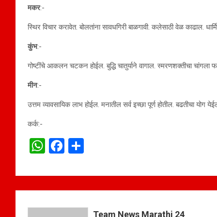
मकर
:-
स्थिर विचार करावेत. बोलतांना सावधगिरी बाळगावी. कलेसाठी वेळ काढाल. धार्
कुंभ
:-
गोष्टींचे आकलन चटकन होईल. बुद्धि चातुर्याने वागाल. स्मरणशक्तीचा चांगला
मीन
:-
उत्तम व्यावसायिक लाभ होईल. मनातील सर्व इच्छा पूर्ण होतील. बढतीचा योग येईल.
कर्क:-
W
F
S
h
a
h
at
ce
ar
s
b
e
A
o
Team News Marathi 24