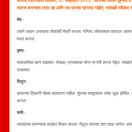
आजचं राशीभविष्य सोमवार, २८ फेब्रुवारी २०२२ : आजच्या दिवशी तुमच्या राशी न
स्वागत करण्यास तयार व्हा आणि ज्या फारशा चांगल्या नाहीत, त्यांचाही स्वीकार
मेष
:-
वयाने लहान असणार्‍या लोकांशी मैत्री कराल. गप्पिष्ट लोकांच्यात वावराल. का
मदत कराल.
वृषभ
:-
व्यावसायिक ज्ञान वाढवाल. लेखक, प्राध्यापक यांना प्रगती करता येईल. व्यवह
दाखवाल.
मिथुन
:-
कामाच्या ठिकाणी पोषक वातावरण राहील. तुमच्या वक्तृत्वावर लोक खुश होतील. ध
कराल.
कर्क
:-
भावंडांच्या वागण्याचा सखोल विचार कराल. मेंदूला जरासा ताण द्यावा लागेल. क