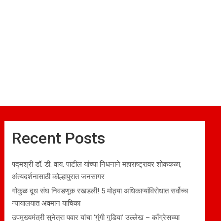
Recent Posts
पद्मश्री डॉ. डी. वाय. पाटील यांच्या निधनाने महाराष्ट्रावर शोककळा,
अंत्यदर्शनासाठी कोल्हापुरात जनसागर
गोकुळ दूध संघ निवडणूक रखडली! 5 मोठ्या अधिकाऱ्यांविरोधात सर्वोच्च
न्यायालयात अवमान याचिका
उपमुख्यमंत्री सुनेत्रा पवार यांचा ‘गुंगी गुडिया’ उल्लेख – काँग्रेसच्या