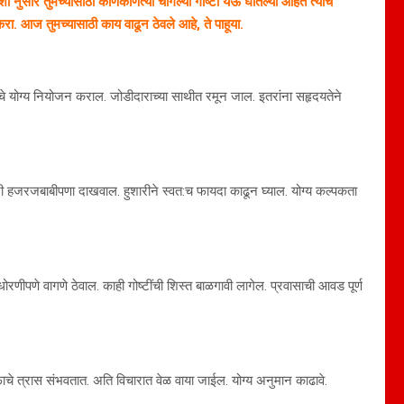
ुसार तुमच्यासाठी कोणकोणत्या चांगल्या गोष्टी येऊ घातल्या आहेत त्यांचे
 करा. आज तुमच्यासाठी काय वाढून ठेवले आहे, ते पाहूया.
माचे योग्य नियोजन कराल. जोडीदाराच्या साथीत रमून जाल. इतरांना सहृदयतेने
ारी हजरजबाबीपणा दाखवाल. हुशारीने स्वत:च फायदा काढून घ्याल. योग्य कल्पकता
ोरणीपणे वागणे ठेवाल. काही गोष्टींची शिस्त बाळगावी लागेल. प्रवासाची आवड पूर्ण
फाचे त्रास संभवतात. अति विचारात वेळ वाया जाईल. योग्य अनुमान काढावे.