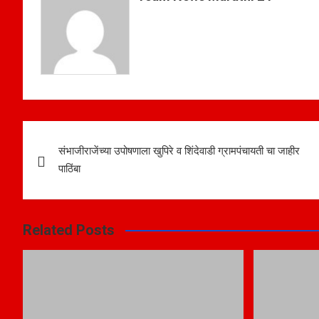
p
o
p
k
Post
संभाजीराजेंच्या उपोषणाला खुपिरे व शिंदेवाडी ग्रामपंचायती चा जाहीर
navigation
पाठिंबा
Related Posts