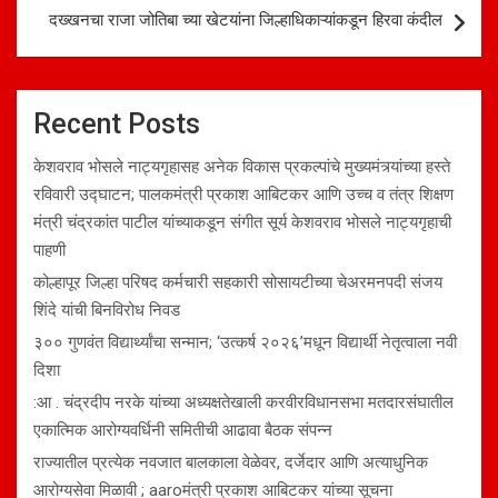
दख्खनचा राजा जोतिबा च्या खेटयांना जिल्हाधिकाऱ्यांकडून हिरवा कंदील
Recent Posts
केशवराव भोसले नाट्यगृहासह अनेक विकास प्रकल्पांचे मुख्यमंत्र्यांच्या हस्ते
रविवारी उद्घाटन; पालकमंत्री प्रकाश आबिटकर आणि उच्च व तंत्र शिक्षण
मंत्री चंद्रकांत पाटील यांच्याकडून संगीत सूर्य केशवराव भोसले नाट्यगृहाची
पाहणी
कोल्हापूर जिल्हा परिषद कर्मचारी सहकारी सोसायटीच्या चेअरमनपदी संजय
शिंदे यांची बिनविरोध निवड
३०० गुणवंत विद्यार्थ्यांचा सन्मान; ‘उत्कर्ष २०२६’मधून विद्यार्थी नेतृत्वाला नवी
दिशा
:आ . चंद्रदीप नरके यांच्या अध्यक्षतेखाली करवीरविधानसभा मतदारसंघातील
एकात्मिक आरोग्यवर्धिनी समितीची आढावा बैठक संपन्न
राज्यातील प्रत्येक नवजात बालकाला वेळेवर, दर्जेदार आणि अत्याधुनिक
आरोग्यसेवा मिळावी ; aaroमंत्री प्रकाश आबिटकर यांच्या सूचना