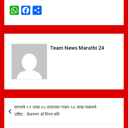
W
F
S
h
a
h
at
ce
ar
s
b
e
A
o
Team News Marathi 24
p
o
p
k
Post
वारणाचे ११ लाख ४२ हजारावर गाळप १४ लाख गाळपाचे
navigation
उद्दिष्ट….चेअरमन डॉ विनय कोरे