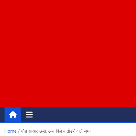
Home
गोड साखर ऊस, ऊस बिले व तोडणे वाले जमा