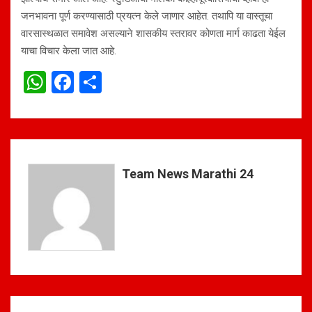
जनभावना पूर्ण करण्यासाठी प्रयत्न केले जाणार आहेत. तथापि या वास्तूचा
वारसास्थळात समावेश असल्याने शासकीय स्तरावर कोणता मार्ग काढता येईल
याचा विचार केला जात आहे.
W
F
S
h
a
h
at
ce
ar
s
b
e
A
o
Team News Marathi 24
p
o
p
k
Post