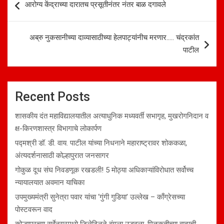
आरोग्य केंद्राच्या दारातच प्रसूतीनंतर नंतर बाळ दगावले
navigation
अब्रु नुकसानीच्या दाव्यासाठीच्या हेलपाट्यांनीच मरणार….. चंद्रकांत
पाटील
Recent Posts
शासकीय दंत महाविद्यालयातील अत्याधुनिक मध्यवर्ती सभागृह, मुखरोगनिदान व
क्ष-किरणशास्त्र विभागाचे लोकार्पण
पद्मश्री डॉ. डी. वाय. पाटील यांच्या निधनाने महाराष्ट्रावर शोककळा,
अंत्यदर्शनासाठी कोल्हापुरात जनसागर
गोकुळ दूध संघ निवडणूक रखडली! 5 मोठ्या अधिकाऱ्यांविरोधात सर्वोच्च
न्यायालयात अवमान याचिका
उपमुख्यमंत्री सुनेत्रा पवार यांचा ‘गुंगी गुडिया’ उल्लेख – काँग्रेसच्या
पोस्टवरून वाद