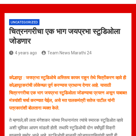
UNCATEGORIZED
चित्रनगरीचा एक भाग जयप्रभा स्टुडिओला
जोडणार
4 years ago
Team News Marathi 24
कोल्हापूर : जयप्रभा स्टुडिओचे अस्तित्व कायम राहून तेथे चित्रीकरण व्हावे ही
कोल्हापूरकरांची लोकेच्छा पूर्ण करण्यास प्राधान्य देणार आहे. यासाठी
चित्रनगरीचा एक भाग जयप्रभा स्टुडिओला जोडण्याचा प्रयत्न असून याबाबत
मंत्र्यांशी चर्चा करण्यात येईल, असे मत पालकमंत्री सतेज पाटील यांनी
पत्रकारांशी बोलताना व्यक्त केले.
ते म्हणाले,की लता मंगेशकर यांच्या निधनानंतर त्यांचे स्मारक स्टुडिओत व्हावे
अशी भूमिका आपण मांडली होती. तथापि स्टुडिओची दोन वर्षांपूर्वी विक्री
झाल्याचे समोर आले आहे. स्टुडिओची मालकी कोल्हापूरवासियांची व्हावी ही