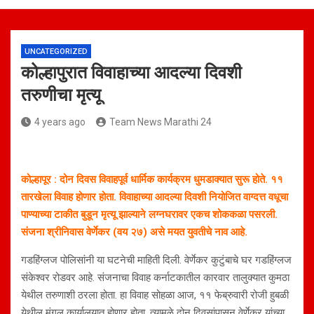
UNCATEGORIZED
कोल्हापुरात विवाहाच्या आदल्या दिवशी
तरुणीचा मृत्यू
4 years ago
Team News Marathi 24
कोल्हापूर : दोन दिवस विवाहपूर्व धार्मिक कार्यक्रम धुमडाक्यात सुरू होते. ११
तारखेला विवाह होणार होता. विवाहाच्या आदल्या दिवशी नियोजित वाग्दत्त वधूचा
पाण्याच्या टाकीत बुडून मृत्यू झाल्याने लग्नघरावर एकच शोककळा पसरली.
संजना श्रीनिवास वेर्णेकर (वय २७) असे मयत युवतीचे नाव आहे.
गडहिंग्लज पोलिसांनी या घटनेची माहिती दिली. वेर्णेकर कुटुंबाचे घर गडहिंग्लज
संकेश्वर रोडवर आहे. संजनाचा विवाह कर्नाटकातील कारवार तालुक्यात कुमठा
येथील तरुणाशी ठरला होता. हा विवाह सोहळा आज, ११ फेब्रुवारी रोजी हुबळी
येथील मंगल कार्यालयात होणार होता. त्यामुळे दोन दिवसांपासून वेर्णेकर यांच्या