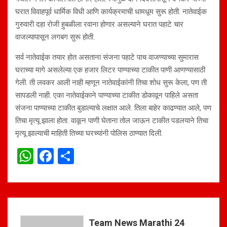
घरात विवाहपूर्व धार्मिक विधी आणि कार्यक्रमाची धामधूम सुरू होती. नातेवाईक
गुरुवारी दहा रोजी हुबळीला रवाना होणार असल्याने घरात पहाटे चार
वाजल्यापासून लगबग सुरू होती.
सर्व नातेवाईक तयार होत असताना संजना पहाटे पाच वाजण्याच्या सुमारास
घराच्या मागे असलेल्या एक हजार लिटर पाण्याच्या टाकीत पाणी आणण्यासाठी
गेली. ती लवकर आली नाही म्हणून नातेवाईकांनी तिचा शोध सुरू केला, पण ती
सापडली नाही. एका नातेवाईकाने पाण्याच्या टाकीत डोकावून पाहिले असता
संजना पाण्याच्या टाकीत बुडाल्याचे लक्षात आले. तिला बाहेर काढण्यात आले, पण
तिचा मृत्यू झाला होता. वाकून पाणी घेताना तोल जाऊन टाकीत पडलयाने तिचा
मृत्यू झाल्याची माहिती तिच्या घरच्यांनी पोलिस ठाण्यात दिली.
W
F
S
h
a
h
at
ce
ar
s
b
e
A
o
Team News Marathi 24