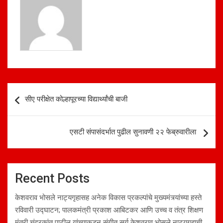
p
o
p
k
Post
सीए परीक्षेत कोल्हापूरच्या विद्यार्थ्यांची बाजी
navigation
एसटी संपासंदर्भात पुढील सुनावणी २२ फेब्रुवारीला
Recent Posts
केशवराव भोसले नाट्यगृहासह अनेक विकास प्रकल्पांचे मुख्यमंत्र्यांच्या हस्ते
रविवारी उद्घाटन; पालकमंत्री प्रकाश आबिटकर आणि उच्च व तंत्र शिक्षण
मंत्री चंद्रकांत पाटील यांच्याकडून संगीत सूर्य केशवराव भोसले नाट्यगृहाची