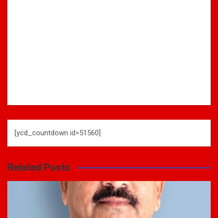
[ycd_countdown id=51560]
Related Posts