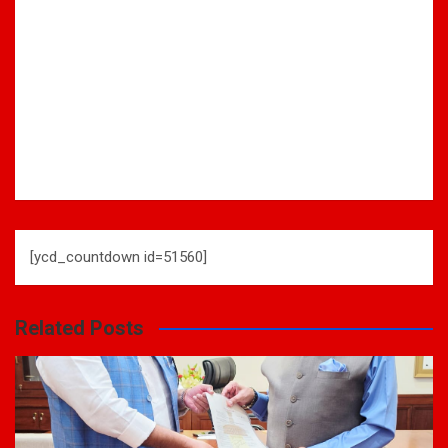
[ycd_countdown id=51560]
Related Posts