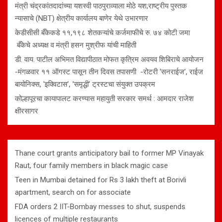
मंत्री चंद्रकांतदादांच्या यशस्वी पाठपुराव्याला मोठे यश;राष्ट्रीय पुस्तक
न्यासाचे (NBT) क्षेत्रीय कार्यालय बाणेर येथे उभारणार
केडीसीसी बँकेकडे ११,१९८ शेतकऱ्यांचे कर्जमाफीचे रु. ७४ कोटी जमा
बँकेचे अध्यक्ष व मंत्री हसन मुश्रीफ यांची माहिती
डी. वाय. पाटील अभिमत विद्यापीठात मोफत कृत्रिम अवयव शिबिराचे आयोजन
-मंगळवार ११ ऑगस्ट पासून तीन दिवस तपासणी -रोटरी ‘सनराईज’, राईज
बायोनिक्स, ‘इक्विटास’, ‘समृद्धी’ ट्रस्टचा संयुक्त उपक्रम
कोल्हापूरचा कायापालट करण्यास महायुती सरकार समर्थ : आमदार राजेश
क्षीरसागर
Thane court grants anticipatory bail to former MP Vinayak
Raut, four family members in black magic case
Teen in Mumbai detained for Rs 3 lakh theft at Borivli
apartment, search on for associate
FDA orders 2 IIT-Bombay messes to shut, suspends
licences of multiple restaurants