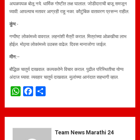
अघळपघळ बोलू नये. धार्मिक गोष्टीत लक्ष घालाल. जोडीदाराची बाजू समजून
घ्यावी. आपल्याच मतावर आग्रही राहू नका. कौटुंबिक वातावरण प्रसन्न राहील.
कुंभ
:-
गप्पीष्ट लोकांमध्ये वावराल. लहनांशी मैत्री कराल. मित्रांच्या ओळखीचा लाभ
होईल. मोठ्या लोकांमध्ये उठबस वाढेल. दिवस मानाजोगा जाईल.
मीन:
–
बौद्धिक चातुर्य दाखवाल. कल्पकतेने विचार कराल. पुढील परिस्थितीचा योग्य
अंदाज घ्यावा. व्यवहार चातुर्य दाखवाल. मुलांच्या आनंदात सहभागी व्हाल.
W
F
S
h
a
h
at
ce
ar
s
b
e
A
o
Team News Marathi 24