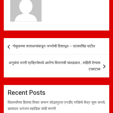
p
o
p
k
Post
गोकुळच्या सत्ताधाऱ्यांकडून जनतेची दिशाभूल – प्रतापसिंह पाटील
navigation
अनुकंपा भरती प्रक्रियेमध्ये आरोग्य विभागाची चालढकल ; माहिती देण्यास
टाळाटाळ
Recent Posts
विद्यार्थ्यांच्या हिताचा विचार करून कोल्हापुरात एनडीए परीक्षेचे केंद्र सुरू करावे,
खासदार धनंजय महाडिक यांची मागणी