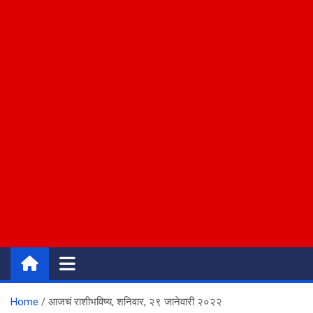
Home
आजचं राशीभविष्य, शनिवार, २९ जानेवारी २०२२