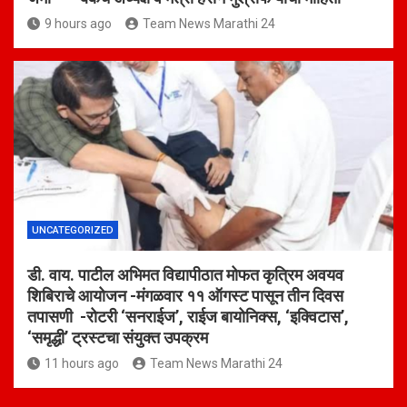
9 hours ago
Team News Marathi 24
UNCATEGORIZED
डी. वाय. पाटील अभिमत विद्यापीठात मोफत कृत्रिम अवयव
शिबिराचे आयोजन -मंगळवार ११ ऑगस्ट पासून तीन दिवस
तपासणी -रोटरी ‘सनराईज’, राईज बायोनिक्स, ‘इक्विटास’,
‘समृद्धी’ ट्रस्टचा संयुक्त उपक्रम
11 hours ago
Team News Marathi 24