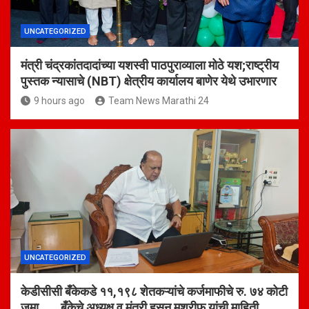
UNCATEGORIZED
मंत्री चंद्रकांतदादांच्या यशस्वी पाठपुराव्याला मोठे यश;राष्ट्रीय
पुस्तक न्यासाचे (NBT) क्षेत्रीय कार्यालय बाणेर येथे उभारणार
9 hours ago
Team News Marathi 24
UNCATEGORIZED
केडीसीसी बँकेकडे ११,१९८ शेतकऱ्यांचे कर्जमाफीचे रु. ७४ कोटी
जमा बँकेचे अध्यक्ष व मंत्री हसन मुश्रीफ यांची माहिती