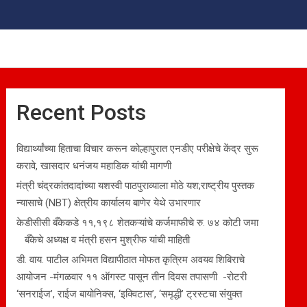
Recent Posts
विद्यार्थ्यांच्या हिताचा विचार करून कोल्हापुरात एनडीए परीक्षेचे केंद्र सुरू
करावे, खासदार धनंजय महाडिक यांची मागणी
मंत्री चंद्रकांतदादांच्या यशस्वी पाठपुराव्याला मोठे यश;राष्ट्रीय पुस्तक
न्यासाचे (NBT) क्षेत्रीय कार्यालय बाणेर येथे उभारणार
केडीसीसी बँकेकडे ११,१९८ शेतकऱ्यांचे कर्जमाफीचे रु. ७४ कोटी जमा
बँकेचे अध्यक्ष व मंत्री हसन मुश्रीफ यांची माहिती
डी. वाय. पाटील अभिमत विद्यापीठात मोफत कृत्रिम अवयव शिबिराचे
आयोजन -मंगळवार ११ ऑगस्ट पासून तीन दिवस तपासणी -रोटरी
‘सनराईज’, राईज बायोनिक्स, ‘इक्विटास’, ‘समृद्धी’ ट्रस्टचा संयुक्त