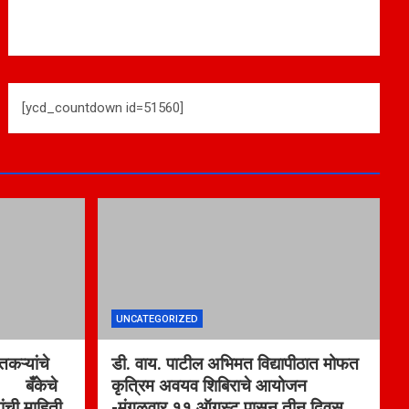
[ycd_countdown id=51560]
UNCATEGORIZED
कऱ्यांचे
डी. वाय. पाटील अभिमत विद्यापीठात मोफत
ा बँकेचे
कृत्रिम अवयव शिबिराचे आयोजन
ांची माहिती
-मंगळवार ११ ऑगस्ट पासून तीन दिवस