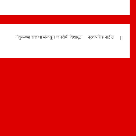
गोकुळच्या सत्ताधाऱ्यांकडून जनतेची दिशाभूल – प्रतापसिंह पाटील