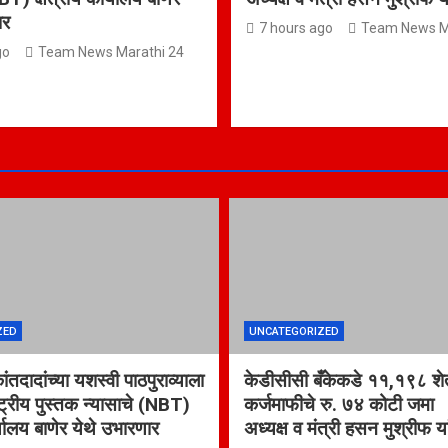
ार
7 hours ago
Team News M
go
Team News Marathi 24
ZED
UNCATEGORIZED
कांतदादांच्या यशस्वी पाठपुराव्याला
केडीसीसी बँकेकडे ११,१९८ शेत
्ट्रीय पुस्तक न्यासाचे (NBT)
कर्जमाफीचे रु. ७४ कोटी जम
र्यालय बाणेर येथे उभारणार
अध्यक्ष व मंत्री हसन मुश्रीफ य