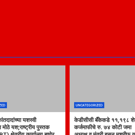
ZED
UNCATEGORIZED
कांतदादांच्या यशस्वी
केडीसीसी बँकेकडे ११,१९८ शेत
ा मोठे यश;राष्ट्रीय पुस्तक
कर्जमाफीचे रु. ७४ कोटी जम
BT) क्षेत्रीय कार्यालय बाणेर
अध्यक्ष व मंत्री हसन मुश्रीफ य