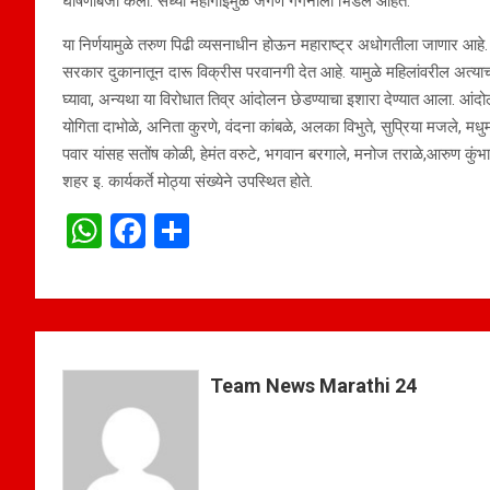
घोषणाबजी केली. सध्या महागाईमुळे जगणे गगनाला भिडले आहेत.
या निर्णयामुळे तरुण पिढी व्यसनाधीन होऊन महाराष्ट्र अधोगतीला जाणार आह
सरकार दुकानातून दारू विक्रीस परवानगी देत आहे. यामुळे महिलांवरील अत्याच
घ्यावा, अन्यथा या विरोधात तिव्र आंदोलन छेडण्याचा इशारा देण्यात आला. आंदोल
योगिता दाभोळे, अनिता कुरणे, वंदना कांबळे, अलका विभुते, सुप्रिया मजले, मध
पवार यांसह सतोंष कोळी, हेमंत वरुटे, भगवान बरगाले, मनोज तराळे,आरुण कुंभ
शहर इ. कार्यकर्ते मोठ्या संख्येने उपस्थित होते.
W
F
S
h
a
h
at
ce
ar
s
b
e
A
o
Team News Marathi 24
p
o
p
k