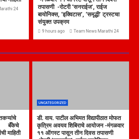
तपासणी -रोटरी ‘सनराईज’, राईज
arathi 24
बायोनिक्स, ‘इक्विटास’, ‘समृद्धी’ ट्रस्टचा
संयुक्त उपक्रम
9 hours ago
Team News Marathi 24
UNCATEGORIZED
कऱ्यांचे
डी. वाय. पाटील अभिमत विद्यापीठात मोफत
ा बँकेचे
कृत्रिम अवयव शिबिराचे आयोजन -मंगळवार
ांची माहिती
११ ऑगस्ट पासून तीन दिवस तपासणी