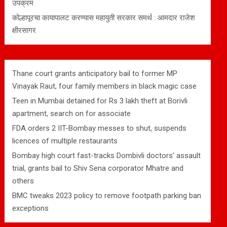
उपक्रम
कोल्हापूरचा कायापालट करण्यास महायुती सरकार समर्थ : आमदार राजेश
क्षीरसागर
Thane court grants anticipatory bail to former MP
Vinayak Raut, four family members in black magic case
Teen in Mumbai detained for Rs 3 lakh theft at Borivli
apartment, search on for associate
FDA orders 2 IIT-Bombay messes to shut, suspends
licences of multiple restaurants
Bombay high court fast-tracks Dombivli doctors’ assault
trial, grants bail to Shiv Sena corporator Mhatre and
others
BMC tweaks 2023 policy to remove footpath parking ban
exceptions