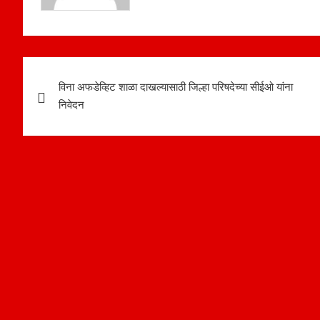
Post
विना अफडेव्हिट शाळा दाखल्यासाठी जिल्हा परिषदेच्या सीईओ यांना
navigation
निवेदन