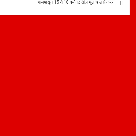
आजपासून 15 ते 18 वयोगटातील मुलांचं लसीकरण