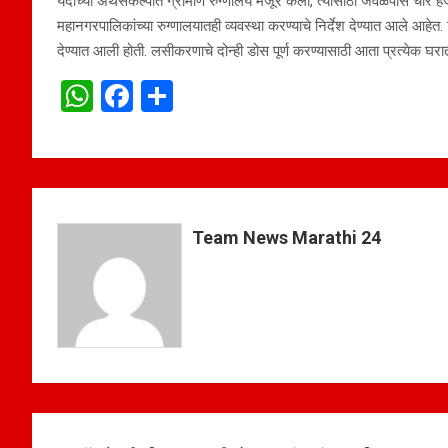
यंदाच्या अर्थसंकल्पात ग्रामीण रुग्णालये मंजूर केली, त्यासाठी जवळपास चार
महानगरपालिकांच्या रुग्णालयातही व्यवस्था करण्याचे निर्देश देण्यात आले आहे
देण्यात आली होती. लसीकरणाचे दोन्ही डोस पूर्ण करण्यासाठी आता प्रत्येक घरा
W
F
S
h
a
h
at
ce
ar
s
b
e
A
o
Team News Marathi 24
p
o
p
k
Post