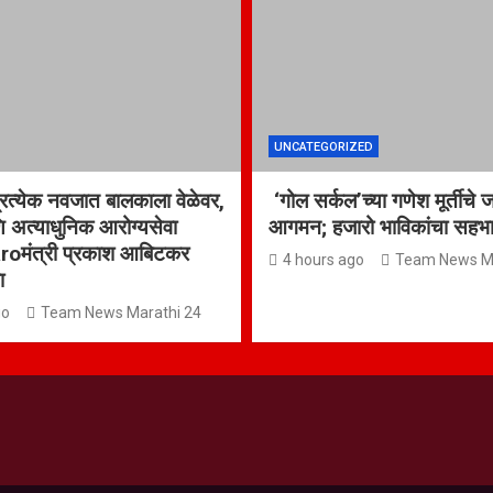
UNCATEGORIZED
्रत्येक नवजात बालकाला वेळेवर,
‘गोल सर्कल’च्या गणेश मूर्तीचे 
ि अत्याधुनिक आरोग्यसेवा
आगमन; हजारो भाविकांचा सहभ
aroमंत्री प्रकाश आबिटकर
4 hours ago
Team News Ma
ना
go
Team News Marathi 24