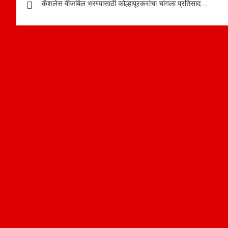
कॅशलेस वीजबिल भरण्यासाठी कोल्हापूरकरांचा चांगला प्रतिसाद….
navigation