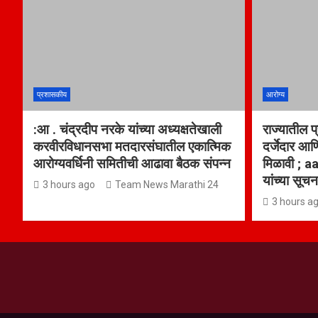
प्रशासकीय
आरोग्य
:आ . चंद्रदीप नरके यांच्या अध्यक्षतेखाली
राज्यातील प
करवीरविधानसभा मतदारसंघातील एकात्मिक
दर्जेदार आण
आरोग्यवर्धिनी समितीची आढावा बैठक संपन्न
मिळावी ; a
यांच्या सूच
3 hours ago
Team News Marathi 24
3 hours a