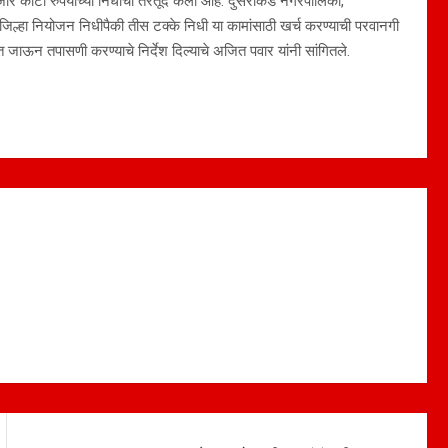
 हजार कोटी रुपयांच्या निधीची तरतूद केली आहे. दुसरीकडे नगरपालिका,
त. जिल्हा नियोजन निधीपैकी तीस टक्के निधी या कामांसाठी खर्च करण्याची परवानगी
त जाऊन तपासणी करण्याचे निर्देश दिल्‍याचे अजित पवार यांनी सांगितले.