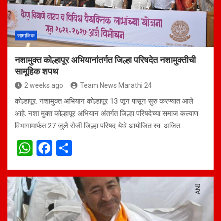
p
k
सामाजिक
नशामुक्त कोल्हापूर अभियानांतर्गत जिल्हा परिषदेत नशामुक्तीची
सामूहिक शपथ
2 weeks ago
Team News Marathi 24
कोल्हापूर: नशामुक्त अभियान कोल्हापूर 13 जून पासून सुरु करण्यात आले
आहे. नशा मुक्त कोल्हापूर अभियान अंतर्गत जिल्हा परिषदेच्या समाज कल्याण
विभागामार्फत 27 जुलै रोजी जिल्हा परिषद येथे आयोजित स्व. अजित…
W
F
S
h
a
h
at
ce
ar
s
b
e
A
o