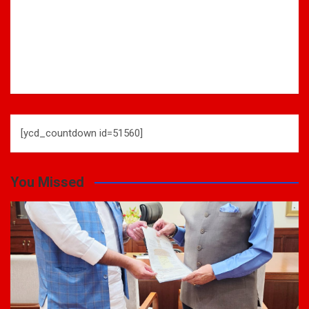
[ycd_countdown id=51560]
You Missed