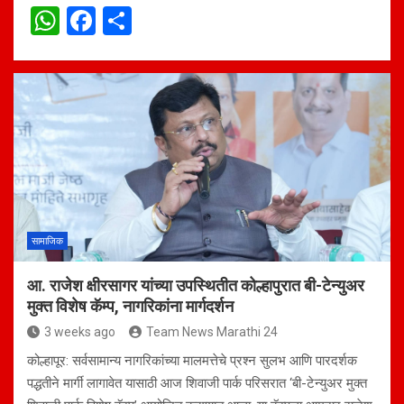
W
F
S
h
a
h
at
ce
ar
s
b
e
A
o
p
o
p
k
सामाजिक
आ. राजेश क्षीरसागर यांच्या उपस्थितीत कोल्हापुरात बी-टेन्युअर
मुक्त विशेष कॅम्प, नागरिकांना मार्गदर्शन
3 weeks ago
Team News Marathi 24
कोल्हापूर: सर्वसामान्य नागरिकांच्या मालमत्तेचे प्रश्न सुलभ आणि पारदर्शक
पद्धतीने मार्गी लागावेत यासाठी आज शिवाजी पार्क परिसरात ‘बी-टेन्युअर मुक्त