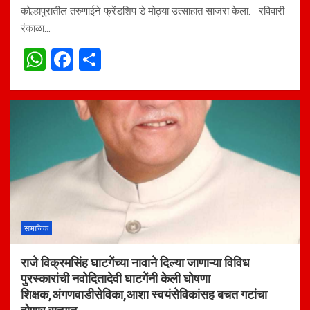
कोल्हापुरातील तरुणाईने फ्रेंडशिप डे मोठ्या उत्साहात साजरा केला. रविवारी
रंकाळा…
W
F
S
h
a
h
at
ce
ar
s
b
e
A
o
p
o
p
k
सामाजिक
राजे विक्रमसिंह घाटगेंच्या नावाने दिल्या जाणाऱ्या विविध
पुरस्कारांची नवोदितादेवी घाटगेंनी केली घोषणा
शिक्षक,अंगणवाडीसेविका,आशा स्वयंसेविकांसह बचत गटांचा