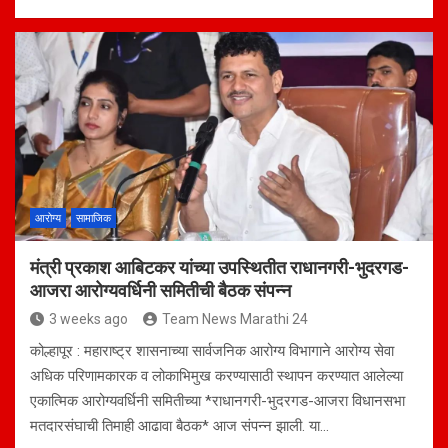
h
a
h
at
ce
ar
s
b
e
A
o
p
o
p
k
आरोग्य
सामाजिक
मंत्री प्रकाश आबिटकर यांच्या उपस्थितीत राधानगरी-भुदरगड-
आजरा आरोग्यवर्धिनी समितीची बैठक संपन्न
3 weeks ago
Team News Marathi 24
कोल्हापूर : महाराष्ट्र शासनाच्या सार्वजनिक आरोग्य विभागाने आरोग्य सेवा
अधिक परिणामकारक व लोकाभिमुख करण्यासाठी स्थापन करण्यात आलेल्या
एकात्मिक आरोग्यवर्धिनी समितीच्या *राधानगरी-भुदरगड-आजरा विधानसभा
मतदारसंघाची तिमाही आढावा बैठक* आज संपन्न झाली. या…