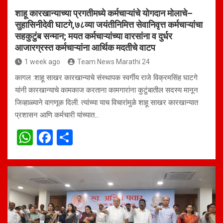
शाहू कारखान्याच्या प्रगतीमध्ये कर्मचाऱ्यांचे योगदान मोलाचे–
सुहासिनीदेवी घाटगे,७८व्या जयंतीनिमित्त सेवानिवृत्त कर्मचाऱ्यांचा
सहकुटुंब सन्मान; मयत कर्मचाऱ्यांच्या वारसांना व दुर्धर
आजारग्रस्त कर्मचाऱ्यांना आर्थिक मदतीचे वाटप
1 week ago
Team News Marathi 24
कागल :शाहू साखर कारखान्याचे संस्थापक स्वर्गीय राजे विक्रमसिंह घाटगे
यांनी कारखान्याचे कामकाज करताना कामगारांना कुटुंबातील सदस्य मानून
जिव्हाळ्याने वागणूक दिली. त्यांच्या याच विचारांमुळे शाहू साखर कारखान्यात
प्रशासन आणि कर्मचारी यांच्यात…
W
F
S
h
a
h
at
ce
ar
s
b
e
A
o
p
o