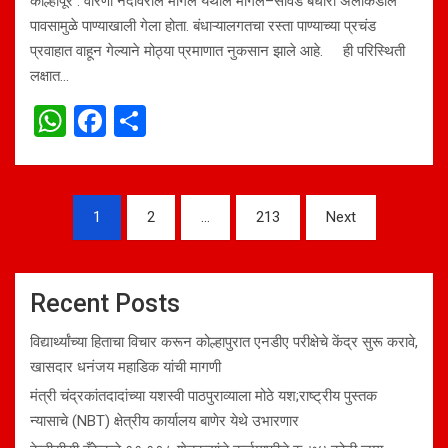
कोल्हापूर : वारणा नदीवरील मांगले येथील मांगले–सावर्डे बंधारा अलीकडील
पावसामुळे पाण्याखाली गेला होता. बंधाऱ्यालगतचा रस्ता पाण्याच्या प्रचंड
प्रवाहात वाहून गेल्याने मोठ्या प्रमाणात नुकसान झाले आहे. ही परिस्थिती
लक्षात…
W
F
S
h
a
h
at
ce
ar
Posts
s
b
e
1
2
…
213
Next
navigation
A
o
p
o
Recent Posts
p
k
विद्यार्थ्यांच्या हिताचा विचार करून कोल्हापुरात एनडीए परीक्षेचे केंद्र सुरू करावे,
खासदार धनंजय महाडिक यांची मागणी
मंत्री चंद्रकांतदादांच्या यशस्वी पाठपुराव्याला मोठे यश;राष्ट्रीय पुस्तक
न्यासाचे (NBT) क्षेत्रीय कार्यालय बाणेर येथे उभारणार