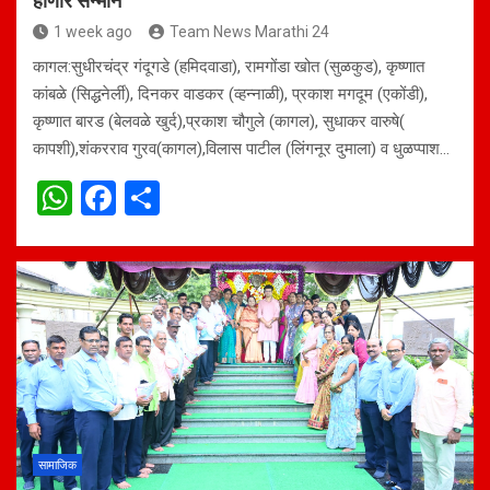
होणार सन्मान
1 week ago
Team News Marathi 24
कागल:सुधीरचंद्र गंदूगडे (हमिदवाडा), रामगोंडा खोत (सुळकुड), कृष्णात
कांबळे (सिद्धनेर्ली), दिनकर वाडकर (व्हन्नाळी), प्रकाश मगदूम (एकोंडी),
कृष्णात बारड (बेलवळे खुर्द),प्रकाश चौगुले (कागल), सुधाकर वारुषे(
कापशी),शंकरराव गुरव(कागल),विलास पाटील (लिंगनूर दुमाला) व धुळप्पाश…
W
F
S
h
a
h
at
ce
ar
s
b
e
A
o
p
o
p
k
सामाजिक