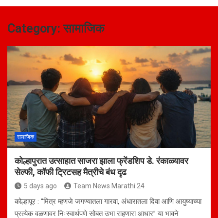
Category:
सामाजिक
सामाजिक
कोल्हापुरात उत्साहात साजरा झाला फ्रेंडशिप डे. रंकाळ्यावर
सेल्फी, कॉफी ट्रिटसह मैत्रीचे बंध दृढ
5 days ago
Team News Marathi 24
कोल्हापूर : “मित्र म्हणजे जगण्यातला गारवा, अंधारातला दिवा आणि आयुष्याच्या
प्रत्येक वळणावर निःस्वार्थपणे सोबत उभा राहणारा आधार” या भावने