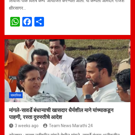
शिवाजी पार्क विशेष कॅम्प’ आयोजित करण्यात आला. या कॅम्पला आमदार राजेश
क्षीरसागर…
W
F
S
h
a
h
at
ce
ar
s
b
e
A
o
p
o
p
k
सामाजिक
मांगले-सावर्डे बंधाऱ्याची खासदार धैर्यशील माने यांच्याकडून
पाहणी, रस्ता दुरुस्तीचे आदेश
3 weeks ago
Team News Marathi 24