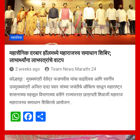
A
o
p
o
p
k
सामाजिक
महासैनिक दरबार हॉलमध्ये महाराजस्व समाधान शिबिर;
लाभार्थ्यांना लाभपत्रांचे वाटप
2 weeks ago
Team News Marathi 24
कोल्हापूर : मुख्यमंत्री देवेंद्र फडणवीस यांचा वाढदिवस आणि स्वर्गीय
उपमुख्यमंत्री अजित दादा पवार यांच्या जयंतीचे औचित्य साधून महाराष्ट्र
शासनाच्या महसूल विभागाच्या वतीने राज्यभरात छत्रपती शिवाजी महाराज
महाराजस्व समाधान शिबिराचे आयोजन…
W
F
S
h
a
h
at
ce
ar