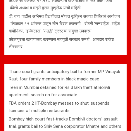
केडीसीसी बँकेकडे ११,१९८ शेतकऱ्यांचे कर्जमाफीचे रु. ७४ कोटी जमा
बँकेचे अध्यक्ष व मंत्री हसन मुश्रीफ यांची माहिती
डी. वाय. पाटील अभिमत विद्यापीठात मोफत कृत्रिम अवयव शिबिराचे आयोजन
-मंगळवार ११ ऑगस्ट पासून तीन दिवस तपासणी -रोटरी ‘सनराईज’, राईज
बायोनिक्स, ‘इक्विटास’, ‘समृद्धी’ ट्रस्टचा संयुक्त उपक्रम
कोल्हापूरचा कायापालट करण्यास महायुती सरकार समर्थ : आमदार राजेश
क्षीरसागर
Thane court grants anticipatory bail to former MP Vinayak
Raut, four family members in black magic case
Teen in Mumbai detained for Rs 3 lakh theft at Borivli
apartment, search on for associate
FDA orders 2 IIT-Bombay messes to shut, suspends
licences of multiple restaurants
Bombay high court fast-tracks Dombivli doctors’ assault
trial, grants bail to Shiv Sena corporator Mhatre and others