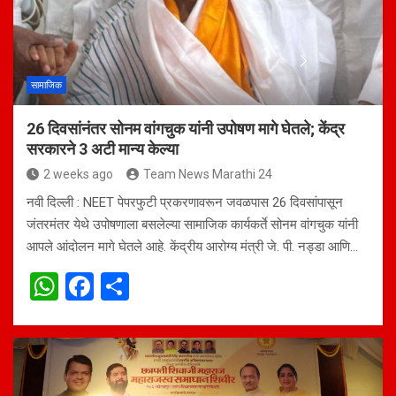
p
o
p
k
सामाजिक
26 दिवसांनंतर सोनम वांगचुक यांनी उपोषण मागे घेतले; केंद्र
सरकारने 3 अटी मान्य केल्या
2 weeks ago
Team News Marathi 24
नवी दिल्ली : NEET पेपरफुटी प्रकरणावरून जवळपास 26 दिवसांपासून
जंतरमंतर येथे उपोषणाला बसलेल्या सामाजिक कार्यकर्ते सोनम वांगचुक यांनी
आपले आंदोलन मागे घेतले आहे. केंद्रीय आरोग्य मंत्री जे. पी. नड्डा आणि…
W
F
S
h
a
h
at
ce
ar
s
b
e