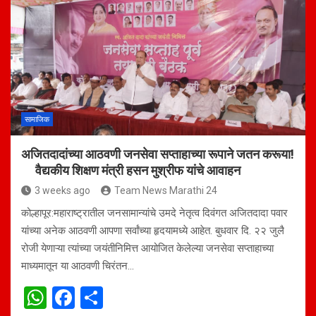
s
b
e
A
o
p
o
p
k
सामाजिक
अजितदादांच्या आठवणी जनसेवा सप्ताहाच्या रूपाने जतन करूया!
वैद्यकीय शिक्षण मंत्री हसन मुश्रीफ यांचे आवाहन
3 weeks ago
Team News Marathi 24
कोल्हापूर:महाराष्ट्रातील जनसामान्यांचे उमदे नेतृत्व दिवंगत अजितदादा पवार
यांच्या अनेक आठवणी आपणा सर्वांच्या हृदयामध्ये आहेत. बुधवार दि. २२ जुलै
रोजी येणाऱ्या त्यांच्या जयंतीनिमित्त आयोजित केलेल्या जनसेवा सप्ताहाच्या
माध्यमातून या आठवणी चिरंतन…
W
F
S