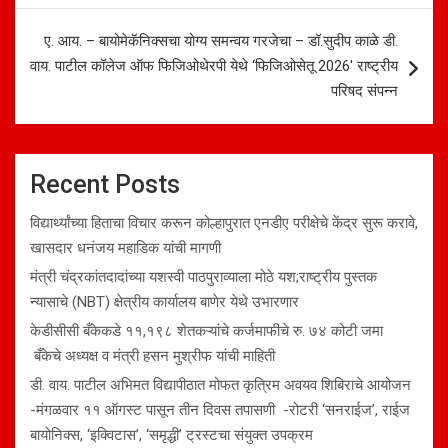
ए. आय. – बायोमेकॅनिक्सचा योग्य समन्वय गरजेचा – डॉ.सुदीप काळे डी.
वाय. पाटील कॉलेज ऑफ फिजिओथेरपी येथे ‘फिजिओसेतू 2026′ राष्ट्रीय
परिषद संपन्न
Recent Posts
विद्यार्थ्यांच्या हिताचा विचार करून कोल्हापुरात एनडीए परीक्षेचे केंद्र सुरू करावे,
खासदार धनंजय महाडिक यांची मागणी
मंत्री चंद्रकांतदादांच्या यशस्वी पाठपुराव्याला मोठे यश;राष्ट्रीय पुस्तक
न्यासाचे (NBT) क्षेत्रीय कार्यालय बाणेर येथे उभारणार
केडीसीसी बँकेकडे ११,१९८ शेतकऱ्यांचे कर्जमाफीचे रु. ७४ कोटी जमा
बँकेचे अध्यक्ष व मंत्री हसन मुश्रीफ यांची माहिती
डी. वाय. पाटील अभिमत विद्यापीठात मोफत कृत्रिम अवयव शिबिराचे आयोजन
-मंगळवार ११ ऑगस्ट पासून तीन दिवस तपासणी -रोटरी ‘सनराईज’, राईज
बायोनिक्स, ‘इक्विटास’, ‘समृद्धी’ ट्रस्टचा संयुक्त उपक्रम