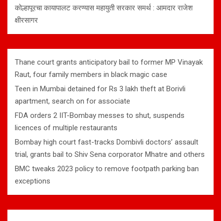
कोल्हापूरचा कायापालट करण्यास महायुती सरकार समर्थ : आमदार राजेश
क्षीरसागर
Thane court grants anticipatory bail to former MP Vinayak
Raut, four family members in black magic case
Teen in Mumbai detained for Rs 3 lakh theft at Borivli
apartment, search on for associate
FDA orders 2 IIT-Bombay messes to shut, suspends
licences of multiple restaurants
Bombay high court fast-tracks Dombivli doctors’ assault
trial, grants bail to Shiv Sena corporator Mhatre and others
BMC tweaks 2023 policy to remove footpath parking ban
exceptions