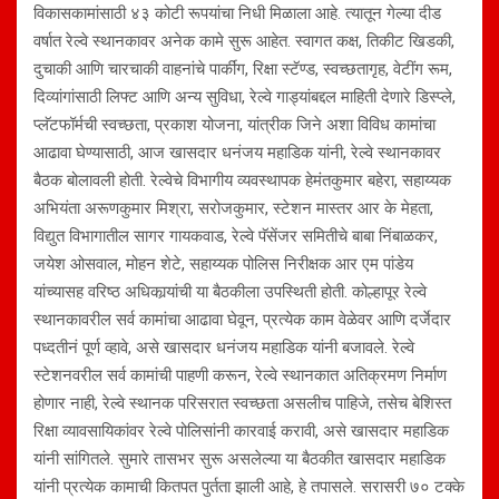
विकासकामांसाठी ४३ कोटी रूपयांचा निधी मिळाला आहे. त्यातून गेल्या दीड
वर्षात रेल्वे स्थानकावर अनेक कामे सुरू आहेत. स्वागत कक्ष, तिकीट खिडकी,
दुचाकी आणि चारचाकी वाहनांचे पार्कींग, रिक्षा स्टॅण्ड, स्वच्छतागृह, वेटींग रूम,
दिव्यांगांसाठी लिफ्ट आणि अन्य सुविधा, रेल्वे गाड्यांबद्दल माहिती देणारे डिस्प्ले,
प्लॅटफॉर्मची स्वच्छता, प्रकाश योजना, यांत्रीक जिने अशा विविध कामांचा
आढावा घेण्यासाठी, आज खासदार धनंजय महाडिक यांनी, रेल्वे स्थानकावर
बैठक बोलावली होती. रेल्वेचे विभागीय व्यवस्थापक हेमंतकुमार बहेरा, सहाय्यक
अभियंता अरूणकुमार मिश्रा, सरोजकुमार, स्टेशन मास्तर आर के मेहता,
विद्युत विभागातील सागर गायकवाड, रेल्वे पॅसेंजर समितीचे बाबा निंबाळकर,
जयेश ओसवाल, मोहन शेटे, सहाय्यक पोलिस निरीक्षक आर एम पांडेय
यांच्यासह वरिष्ठ अधिकार्‍यांची या बैठकीला उपस्थिती होती. कोल्हापूर रेल्वे
स्थानकावरील सर्व कामांचा आढावा घेवून, प्रत्येक काम वेळेवर आणि दर्जेदार
पध्दतीनं पूर्ण व्हावे, असे खासदार धनंजय महाडिक यांनी बजावले. रेल्वे
स्टेशनवरील सर्व कामांची पाहणी करून, रेल्वे स्थानकात अतिक्रमण निर्माण
होणार नाही, रेल्वे स्थानक परिसरात स्वच्छता असलीच पाहिजे, तसेच बेशिस्त
रिक्षा व्यावसायिकांवर रेल्वे पोलिसांनी कारवाई करावी, असे खासदार महाडिक
यांनी सांगितले. सुमारे तासभर सुरू असलेल्या या बैठकीत खासदार महाडिक
यांनी प्रत्येक कामाची कितपत पुर्तता झाली आहे, हे तपासले. सरासरी ७० टक्के