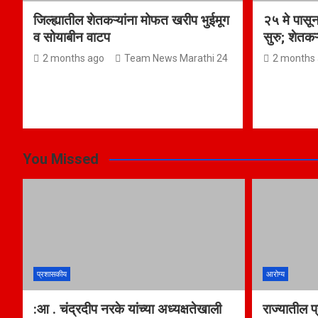
जिल्ह्यातील शेतकऱ्यांना मोफत खरीप भुईमूग
२५ मे पासू
व सोयाबीन वाटप
सुरु; शेतकऱ
2 months ago
Team News Marathi 24
2 months
You Missed
प्रशासकीय
आरोग्य
:आ . चंद्रदीप नरके यांच्या अध्यक्षतेखाली
राज्यातील प