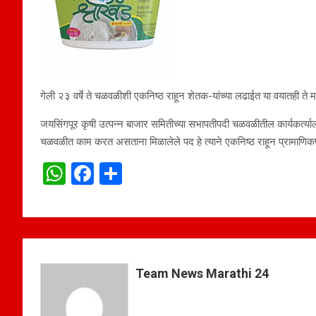
गेली २३ वर्षे ते चळवळीशी एकनिष्ठ राहून शेतक-यांच्या लढाईत या वयातही ते म
जयसिंगपूर कृषी उत्पन्न बाजार समितीच्या सभापतीपदी चळवळीतील कार्यकर्त्या
चळवळीत काम करत असताना मिळालेले पद हे त्याने एकनिष्ठ राहून प्रामाणिकपण
W
F
S
h
a
h
at
ce
ar
s
b
e
A
o
Team News Marathi 24
p
o
p
k