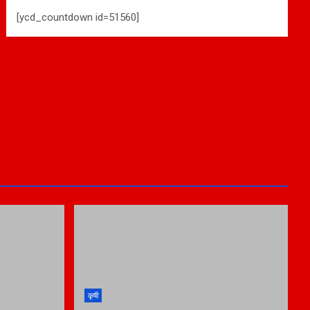
[ycd_countdown id=51560]
कृषी